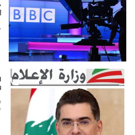
أ
خ
ل
و
ا
ا
ت