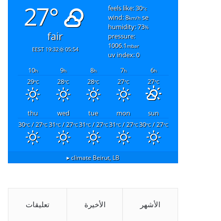
27°
feels like: 30
°c
wind: 8
se
km/h
humidity: 73
%
fair
pressure:
1006.1
mbar
19:32 EEST
05:54
uv index: 0
10
9
8
7
6
h
h
h
h
h
29
28
28
27
27
°C
°C
°C
°C
°C
thu
wed
tue
mon
sun
30
/ 27
31
/ 27
31
/ 27
31
/ 27
30
/ 27
°C
°C
°C
°C
°C
°C
°C
°C
°C
°C
climate ▸
Beirut, LB
الأشهر
الأخيرة
تعليقات