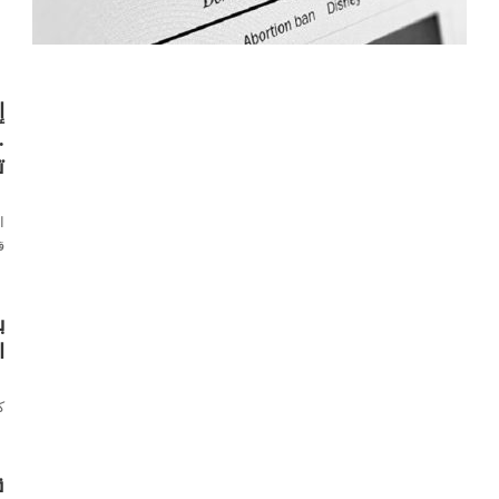
إ
ت
ا
ا
ق
ا
ا
ك
ق