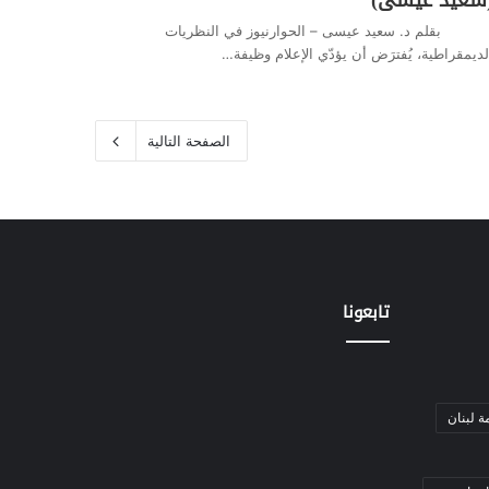
قلم د. سعيد عيسى – الحوارنيوز في النظريات
لديمقراطية، يُفترَض أن يؤدّي الإعلام وظيفة…
الصفحة التالية
تابعونا
ة لبنان