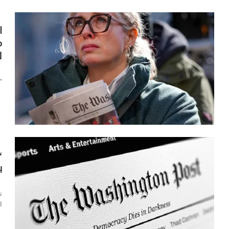
ا
م
ل
ا
“
“
ب
ا
ت
ا