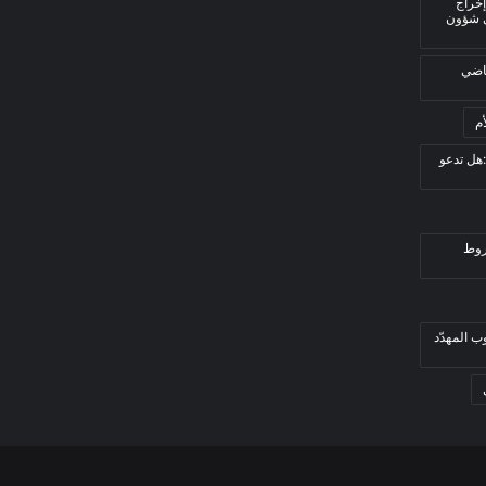
إخراج
ي شؤون
قاضي
م
هل تدعو
روط
ب المهدّد