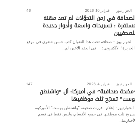
الحوار نيوز
فبراير 10, 2026
46
لصحافة في زمن التحوّلات لم تعد مهنة
ستقرة : تسريحات واسعة وأدوار جديدة
لصحفيين
لحوارنيوز – صحافة تحت هذا العنوان كتب حسن خضري في موقع
الجزيرة” الألكتروني: في العقد الأخير، لم…
الحوار نيوز
فبراير 4, 2026
147
مذبحة صحافية” في أميركا: أل “واشنطن
وست” تسرّح ثلث موظفيها
لحوارنيوز- إعلام قررت صحيفة “واشنطن بوست” الأميركية،
سريح ثلث موظفيها في جميع الأقسام، وليس فقط في قسم
لأخبار،ما…