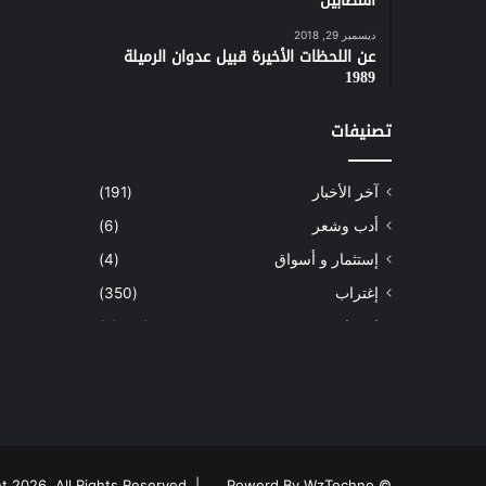
المصابين
ديسمبر 29, 2018
عن اللحظات الأخيرة قبيل عدوان الرميلة
1989
تصنيفات
آخر الأخبار
(191)
أدب وشعر
(6)
إستثمار و أسواق
(4)
إغتراب
(350)
إقتصاد
(1٬039)
أسهم
(2)
إعمار
(3)
بيئة
(16)
دراسة
(24)
Powerd By WzTechno
© Copyright 2026, All Rights Reserved |