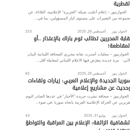
لقطرية
لحوارنيوز – إعلام أعلنت شبكة “الجزيرة” الإعلامية، الثلاثاء، عن
جموعة من التغييرات على مستوى كبار المسؤولين، بما في…
الحوار نيوز
أغسطس 26, 2025
233
قابة المحررين تطالب توم باراك بالإعتذار ..أو
لمقاطعة!
لحوارنيوز – محليات أصدرت نقابة محرري الصحافة اللبنانية البيان
لآتي: مرة جديدة يتعرّض فيها الاعلام اللبناني لمعاملة أقل…
الحوار نيوز
أغسطس 26, 2025
83
وريا الجديدة والإعلام العربي: زيارات ولقاءات
حديث عن مشاريع إعلامية
لحوارنيوز – صحافة نشرت جريدة “الأخبار” في عددها الصادر اليوم
قريرين عن الحركة الإعلامية العربية باتجاه سوريا ،في ضوء…
الحوار نيوز
يوليو 31, 2025
43
لشفافية الزائفة: الإعلام بين المراقبة والتواطؤ
سعيد عيسى)