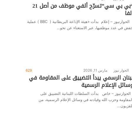
“بي بي سي”تسرّح ألفي موظف من أصل 21
لفا
الحوارنيوز – إعلام بدأت «هيئة الإذاعة البريطانية ( BBC ) عملية
فض في عدد موظفيها، عبر الاستغناء عن نحو…
الحوار نيوز
مارس 11, 2026
629
بنان الرسمي يبدأ التضييق على المقاومة في
سائل الإعلام الرسمية
لحوارنيوز – خاص بدأت السلطات اللبنانية التضييق على
لمقاومة وحزب الله وقيادته في وسائل الإعلام الرسمية، من
لفزيون…