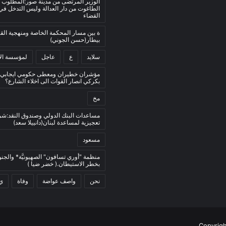
الوزير المرتضى من مدينة صور:المطلوب 
الطاغوت من دار العدالة وليس التدخل ف
القضاء
ة بين مسار المحكمة الخاصة ومنهجية ال
بيطار(حسن الجوني)
سلايد
ع
عاجل
لمؤسسة الأ
مؤشران خطيران ومعطى حكومي ايجابي:
بكركي انصار القوات الى اخلاء الشارع؟
مخ
مساعدات البنك الدولي وصندوق النقد:ش
تعجيزية لمساعدة لبنان(دانييلا سعد)
مسعود
منظمة "أوري تسافون" الصهيونيَّة* والجنو
بخطر الاستيطان.( خضر ضيا )
نحن
واصف عواضة
وفاة
ي