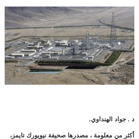
د . جواد الهنداوي.
أكثر من معلومة ، مصدرها صحيفة نيويورك تايمز،