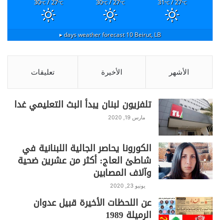
S
C
Pr
T
W
T
F
30
/ 27
30
/ 27
31
/ 27
°C
°C
°C
°C
°C
°C
h
o
in
el
h
w
a
ar
p
t
e
at
itt
c
10 days weather forecast ▸
Beirut, LB
e
y
gr
s
er
e
Li
a
A
b
الأشهر
الأخيرة
تعليقات
n
m
p
o
k
p
o
تلفزيون لبنان يبدأ البث التعليمي غدا
k
مارس 19, 2020
الكورونا يحاصر الجالية اللبنانية في
شاطئ العاج: أكثر من عشرين ضحية
وآلاف المصابين
يونيو 23, 2020
عن اللحظات الأخيرة قبيل عدوان
الرميلة 1989