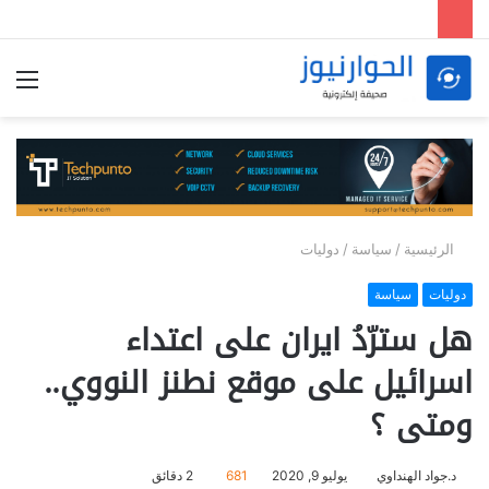
الق
الرئيسية
/
سياسة
/
دوليات
دوليات
سياسة
هل سترّدُ ايران على اعتداء
اسرائيل على موقع نطنز النووي..
ومتى ؟
د.جواد الهنداوي
يوليو 9, 2020
681
2 دقائق