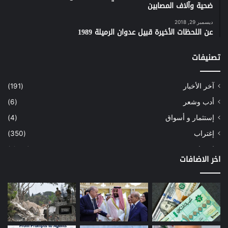
ضحية وآلاف المصابين
ديسمبر 29, 2018
عن اللحظات الأخيرة قبيل عدوان الرميلة 1989
تصنيفات
آخر الأخبار
(191)
أدب وشعر
(6)
إستثمار و أسواق
(4)
إغتراب
(350)
إقتصاد
(1٬041)
اخر الاضافات
أسهم
(2)
إعمار
(3)
بيئة
(16)
دراسة
(24)