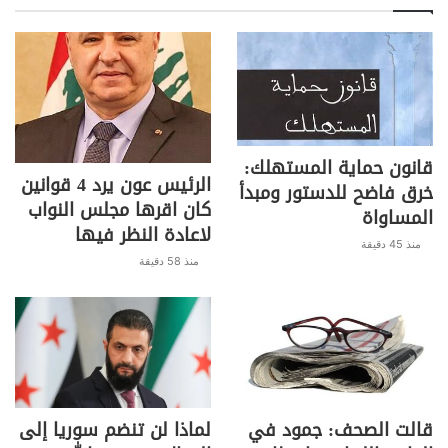
قانون حماية المستهلك:
الرئيس عون يرد 4 قوانين
خرق فاضح للدستور ومبدأ
كان اقرها مجلس النواب
المساواة
لاعادة النظر فيها
منذ 45 دقيقة
منذ 58 دقيقة
قالت الصحف: جمود في
لماذا لن تنضم سوريا إلى