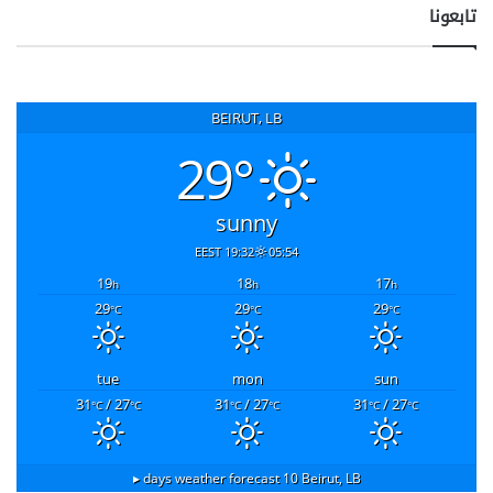
تابعونا
BEIRUT, LB
29°
sunny
19:32 EEST
05:54
19
18
17
h
h
h
29
29
29
°C
°C
°C
tue
mon
sun
31
/ 27
31
/ 27
31
/ 27
°C
°C
°C
°C
°C
°C
10 days weather forecast ▸
Beirut, LB