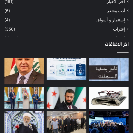
آخر الأخبار
(191)
أدب وشعر
(6)
إستثمار و أسواق
(4)
إغتراب
(350)
إقتصاد
(1٬040)
اخر الاضافات
أسهم
(2)
إعمار
(3)
بيئة
(16)
دراسة
(24)
طاقة
(12)
مصارف
(168)
معادن
(1)
موازنة
(4)
نفط
(91)
اتصالات
(26)