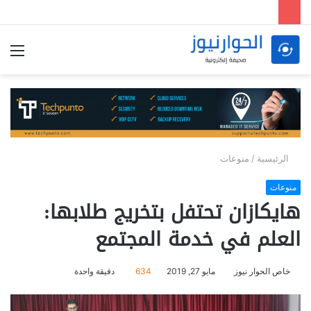
الق
الرئيسية
/
منوعات
منوعات
هايكازان تحتفل بتخريج طلابها:
العلم في خدمة المجتمع
خاص الحوار نيوز
مايو 27, 2019
634
دقيقة واحدة