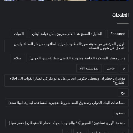
اخبار مصورة
(100)
العلامات
الرئيسية
(56)
العالم العربي
(12)
Featured
الخليل : الفصح هذا العام مقرون بأمل قيامة لبنان
القوات
المحكمة الخاصة
(11)
بيئة
(2)
الوزير المرتضى من مدينة صور:المطلوب إخراج الطاغوت من دار العدالة وليس
التدخل في شؤون القضاء
ثقافة
(1٬228)
ة بين مسار المحكمة الخاصة ومنهجية القاضي بيطار(حسن الجوني)
سلايد
أدب وشعر
(133)
ع
عاجل
لمؤسسة الأم
إعلام
(108)
مؤشران خطيران ومعطى حكومي ايجابي:هل تدعو بكركي انصار القوات الى اخلاء
بروفايل
(1)
الشارع؟
تراث
(24)
مخ
تربية وتعليم
(73)
مساعدات البنك الدولي وصندوق النقد:شروط تعجيزية لمساعدة لبنان(دانييلا سعد)
فلسفة
(22)
مسعود
فنون
(213)
منظمة "أوري تسافون" الصهيونيَّة* والجنوب المهدّد بخطر الاستيطان.( خضر ضيا )
في مثل هذا اليوم
(79)
نحن
واصف عواضة
وفاة
ي