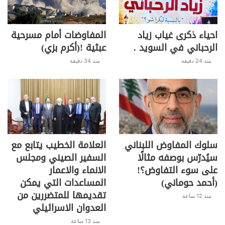
احياء ذكرى غياب زياد
المفاوضات أمام مسرحية
الرحباني في السويد .
عبثية !(أكرم بزي)
منذ 24 دقيقة
منذ 34 دقيقة
سلوك المفاوض اللبناني
العلامة الخطيب يتابع مع
سيُدرّس بوصفه مثالًا
السفير الصيني ومجلس
على سوء التفاوض؟!
الانماء والاعمار
(أحمد حوماني)
المساعدات التي يمكن
تقديمها للمتضررين من
منذ 12 ساعة
العدوان الاسرائيلي
منذ 13 ساعة