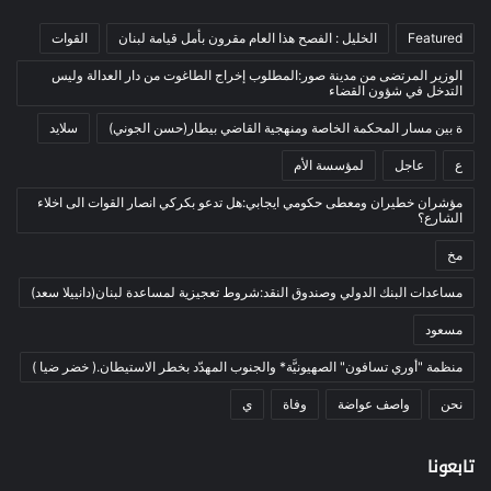
العالم العربي
(12)
Featured
الخليل : الفصح هذا العام مقرون بأمل قيامة لبنان
القوات
المحكمة الخاصة
(11)
الوزير المرتضى من مدينة صور:المطلوب إخراج الطاغوت من دار العدالة وليس
بيئة
(2)
التدخل في شؤون القضاء
ثقافة
(1٬227)
ة بين مسار المحكمة الخاصة ومنهجية القاضي بيطار(حسن الجوني)
سلايد
أدب وشعر
(133)
ع
عاجل
لمؤسسة الأم
إعلام
(108)
مؤشران خطيران ومعطى حكومي ايجابي:هل تدعو بكركي انصار القوات الى اخلاء
الشارع؟
بروفايل
(1)
مخ
تراث
(24)
تربية وتعليم
(73)
مساعدات البنك الدولي وصندوق النقد:شروط تعجيزية لمساعدة لبنان(دانييلا سعد)
فلسفة
(22)
مسعود
فنون
(213)
منظمة "أوري تسافون" الصهيونيَّة* والجنوب المهدّد بخطر الاستيطان.( خضر ضيا )
في مثل هذا اليوم
(79)
نحن
واصف عواضة
وفاة
ي
قصة
(7)
تابعونا
كتاب
(169)