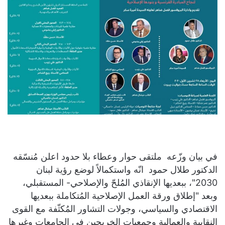
في بيان وزّعه ملتقى حوار وعطاء بلا حدود اعلن مُنسّقه
الدكتور طلال حمود انّه واستكمالاً لوضع رؤية لبنان
2030"، ببعديها الإنقاذي المُلحّ والإصلاحي- المستقبلي،
وبعد "إطلاق ورقة العمل الإصلاحية المُتكاملة ببعديها
الاقتصادي والسياسي، وجولات التشاور المُكثّفة مع القوى
النقابية والعمالية وجمعيات الخريجين في الجامعات وغيرها