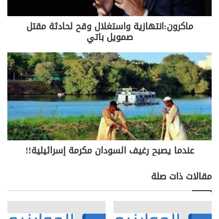
"إستعادة الاموال المنهوبة ممر الزامي لنجاح المبادرة
الفرنسية وبنودها الاصلاحية"
ماكرون:انتهازية واستغلال وقح لحادثة مقتل
صمويل باتي
يديرها البروفسور فضل ضاهر تعاونه السيدة أميرة سكر،
وفقا للبرنامج التالي:
الجلسة الافتتاحية:
– كلمة مُنسّق الملتقى الدكتور طلال حمّود الترحيبية.
– كلمة مدير الحلقة المستشار الدولي العميد د. فضل
ضاهر: التعريف، الأهداف والمنهجية.
المحور البحثي الاول: مقاربة علمية للبيانات والمعطيات
الاحصائية :
1. د. إيلي يشوعي.
عندما يصبح رغيف السودان مكرمة إسرائيلية!!
2. الأستاذ حسن مقلّد.
مقالات ذات صلة
المحور البحثي الثاني: مقاربة علمية حقوقية حول الآليات
والأدوات الوطنية والدولية المتوفرة لاستعادة الأموال :
1. مدير الحلقة: المصطلحات والتعريفات والاسئلة