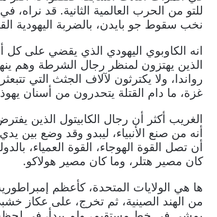
للتو من الحرب العالمية الثانية. قد نراه، 
نخب سقوط جو بايدن، بالضربة اليهودية القا
انه الكاوبوي اليهودي الذي يقضي على كل أع
الذين يهتزون لمنظر رجال الشرطة وهم ينه
رواندا، ولا يكترثون لآلاف الجثث التي تتبع
غزة، ما دام القتلة يتحدرون من أسنان يهوذا
الغريب أكثر أن رجال الكابيتول الذين يفترض
أنه من صنع الأنبياء، ليبدو وقد وضع بين يد
أن تصل القوة الهوجاء، القوة العمياء، بالدولة
كان مصير هتلر، وما كان مصير هولاكو.
ها هي الولايات المتحدة، كأعظم إمبراطورية
من الهند الصينية، ثم تخرج، على عكاز خشبي
يمشي في خط مستقيم، ولم يبدأ، في لحظة م