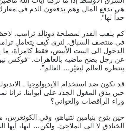
الشرق الأوسط إذا ما تركنا آيات الله ماضي
هي تدفع المال وهم يدفعون الدم في معارك 
حداً لها”.
كم يلعب القدر لمصلحة دونالد ترامب. لاحظن
في منتصف السباق، لنرى كيف يتعامل ترامب،
الدخول الى البيت الأبيض، فقط كامرأة، ما 
عن رجل يضج ماضيه بالعاهرات. “فوكس نيوز”
ينتظره العالم ليغيّر… العالم”.
قد نكون ضد استخدام الايديولوجيا ـ الايديول
حين يدق المغول الجدد على أبوابنا. ترانا نمضي
وراء الراقصات والغواني؟
حين يتوج بنيامين نتنياهو، وفي الكونغرس، م
الخنادق لا الى الملاجئ. ولكن… انها، أيها الس