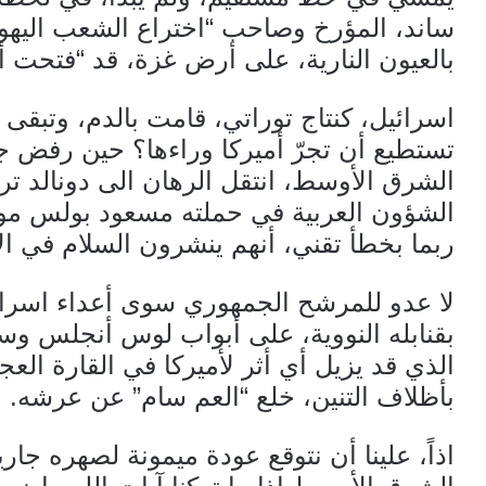
ساند، المؤرخ وصاحب “اختراع الشعب اليه
بالعيون النارية، على أرض غزة، قد “فتحت أم
اسرائيل، كنتاج توراتي، قامت بالدم، وتبقى 
تستطيع أن تجرّ أميركا وراءها؟ حين رفض 
الشرق الأوسط، انتقل الرهان الى دونالد 
الشؤون العربية في حملته مسعود بولس مواص
ربما بخطأ تقني، أنهم ينشرون السلام في ا
لا عدو للمرشح الجمهوري سوى أعداء اسرائ
بقنابله النووية، على أبواب لوس أنجلس وسا
الذي قد يزيل أي أثر لأميركا في القارة الع
بأظلاف التنين، خلع “العم سام” عن عرشه.
اذاً، علينا أن نتوقع عودة ميمونة لصهره جار