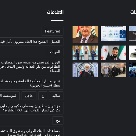
ات
العلامات
Featured
الخليل : الفصح هذا العام مقرون بأمل قيام
القوات
الوزير المرتضى من مدينة صور:المطلوب 
الطاغوت من دار العدالة وليس التدخل ف
القضاء
ة بين مسار المحكمة الخاصة ومنهجية ال
بيطار(حسن الجوني)
سلايد
ع
عاجل
لمؤسسة الأ
مؤشران خطيران ومعطى حكومي ايجابي:
بكركي انصار القوات الى اخلاء الشارع؟
مخ
مساعدات البنك الدولي وصندوق النقد:ش
تعجيزية لمساعدة لبنان(دانييلا سعد)