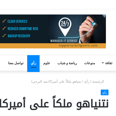
ثقافة
منوعات
رياضة و شباب
علوم
رأي
تواصل معنا
الرئيسية
/
رأي
/
نتنياهو ملكاً على أميركا(نبيه البرجي)
رأي
نتنياهو ملكاً على أميركا