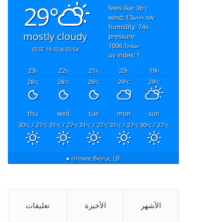
29°
feels like: 36
°c
wind: 13
sw
km/h
humidity: 74
%
mostly cloudy
pressure:
1006.1
mbar
19:32 EEST
05:54
uv index: 1
23
22
21
20
19
h
h
h
h
h
28
28
28
29
29
°C
°C
°C
°C
°C
thu
wed
tue
mon
sun
30
/ 27
31
/ 27
31
/ 27
31
/ 27
30
/ 27
°C
°C
°C
°C
°C
°C
°C
°C
°C
°C
climate ▸
Beirut, LB
الأشهر
الأخيرة
تعليقات