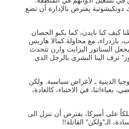
ن في تشغيل أدواتهم في المنطقة.
دونكيشوتية يفترض بالإدارة أن تضع
ا كيف كبا بايدن، كما يكبو الحصان
 بازدراء، مع محاولة كمالا هاريس
يجعل السناتور اليزابت وارن تتحدث
 تزف الينا البشرى بالرجل الذي
وجيا الدينية ـ لأغراض سياسية. ولكن
، بعباءاتنا، في الاختباء، كالعادة،
لكاً على أميركا، يفترض أن ننزل الى
ادة، الـ”ولكن” القاتلة!!