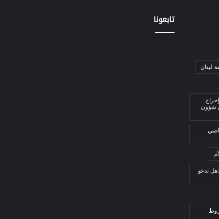
تابعونا
ة لبنان
إخراج
ي شؤون
قاضي
م
هل تدعو
روط