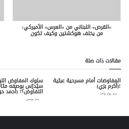
«القرص» اللبناني من «العرس» الأميركي:
من يخلف هوكشتين وكيف تكون
مقالات ذات صلة
المفاوضات أمام مسرحية عبثية
سلوك المفاوض اللب
!(أكرم بزي)
سيُدرّس بوصفه مثال
التفاوض؟! (أحمد حو
منذ يوم واحد
منذ يومين