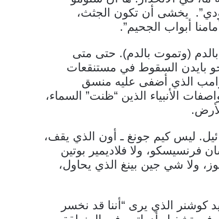
ودي”. يخشى أن تكون الجثث،
امنا أبواب الجحيم”.
بالدم (وتموت بالدم). حتى متى
جو بايدن السقوط في مستنقعات
ترامب الذي أضفى عليه منسق
فات الأنبياء الذين “ظنت” السماء،
لأرض.
يل. ليس كيم جونغ ـ أون الذي يقف،
ن فرنسيسكو، ولا فلاديمير بوتين
جوز، ولا شي جين بينغ الذي يحاول،
يد كوشنر الذي يرى “أننا قد نخسر