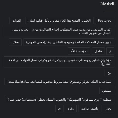
العلامات
الرئيسية
(56)
العالم العربي
(12)
Featured
الخليل : الفصح هذا العام مقرون بأمل قيامة لبنان
القوات
المحكمة الخاصة
(11)
بيئة
(2)
الوزير المرتضى من مدينة صور:المطلوب إخراج الطاغوت من دار العدالة وليس
التدخل في شؤون القضاء
ثقافة
(1٬228)
ة بين مسار المحكمة الخاصة ومنهجية القاضي بيطار(حسن الجوني)
سلايد
أدب وشعر
(133)
ع
عاجل
لمؤسسة الأم
إعلام
(108)
مؤشران خطيران ومعطى حكومي ايجابي:هل تدعو بكركي انصار القوات الى اخلاء
بروفايل
(1)
الشارع؟
تراث
(24)
مخ
تربية وتعليم
(73)
مساعدات البنك الدولي وصندوق النقد:شروط تعجيزية لمساعدة لبنان(دانييلا سعد)
فلسفة
(22)
مسعود
فنون
(213)
منظمة "أوري تسافون" الصهيونيَّة* والجنوب المهدّد بخطر الاستيطان.( خضر ضيا )
في مثل هذا اليوم
(79)
نحن
واصف عواضة
وفاة
ي
قصة
(7)