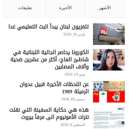
عامل باريس ينظم بالشراكة مع مؤسسة
الأشهر
الأخيرة
تعليقات
حركة التضامن من أجل التنمية الإنسانية
ACTION SOLIDARITÉ POUR LE
DÉVELOPPEMENT HUMAIN ويتخلل
تلفزيون لبنان يبدأ البث التعليمي غدا
عرضاً لرسوم مستوحاة من الوضع
مارس 19, 2020
الاقتصادي والاجتماعي الكارثي في لبنان،
على شكل قصص كرتونية، استوحتها فنانة
الكورونا يحاصر الجالية اللبنانية في
فرنسية متطوعة مع المؤسسة من خلال
شاطئ العاج: أكثر من عشرين ضحية
رحلتها برفقة فريق عامل في لبنان، وذلك
وآلاف المصابين
بهدف تعزيز الحملة التضامنية مع لبنان في
يونيو 23, 2020
محنته، ولدعم جهود مراكز عامل وعياداتها
عن اللحظات الأخيرة قبيل عدوان
النقالة التي تعمل في كل لبنان بقيادة 1400
الرميلة 1989
متطوع ومتفرغ، كجزء من عمل المؤسسة
ديسمبر 29, 2018
وخطة الاستجابة التي أطلقتها في أعقاب
هذه هي حكاية السفينة التي نقلت
انفجار مرفأ بيروت، وتفاقم الأزمة
نترات الأمونيوم الى مرفأ بيروت
المعيشية وجائحة كوفيد19 في البلاد.
أغسطس 5, 2020