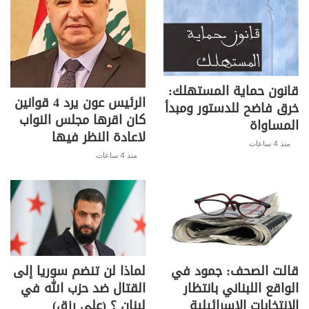
ليصبح الحديث عن إقامة العدالة
والديمقراطية أمراً منطقياً، فالخبز أولاً ثم
تأت الأخلاق والتفلسف والعمل الفكري.
قانون حماية المستهلك:
الرئيس عون يرد 4 قوانين
خرق فاضح للدستور ومبدأ
كان اقرها مجلس النواب
المساواة
لاعادة النظر فيها
منذ 4 ساعات
منذ 4 ساعات
S
C
Pr
T
W
T
F
h
o
in
el
h
w
a
ar
p
t
e
at
itt
c
عاجل
e
y
gr
s
er
e
قالت الصحف: جمود في
لماذا لن تنضم سوريا إلى
Li
a
A
b
الواقع اللبناني بانتظار
القتال ضد حزب الله في
n
m
p
o
الإنتخابات الإسرائيلية
لبنان ؟ (علي رزق)