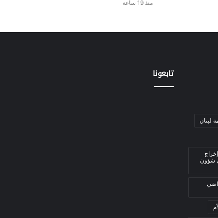
منذ 19 ساعة
تابعونا
ة لبنان
إخراج
ي شؤون
قاضي
م