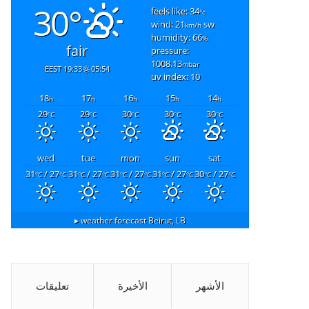
30°
feels like: 34
°c
wind: 21
sw
km/h
humidity: 66
%
fair
pressure:
1008.13
mbar
19:33 EEST
05:54
uv index: 10
18
17
16
15
14
h
h
h
h
h
29
29
30
30
30
°C
°C
°C
°C
°C
wed
tue
mon
sun
sat
31
/ 27
31
/ 27
31
/ 27
31
/ 27
30
/ 27
°C
°C
°C
°C
°C
°C
°C
°C
°C
°C
weather forecast ▸
Beirut, LB
الأشهر
الأخيرة
تعليقات