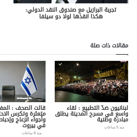
تجربة البرازيل مع صندوق النقد الدولي:
هكذا انقذها لولا دو سيلفا
مقالات ذات صلة
لبنانيون ضدّ التطبيع : لقاء
قالت الصحف : المف
واسع في مسرح المدينة يطلق
متعثرة وتكرس الاحتل
مبادرة وطنية
وأجواء انزعاج وإحب
في بيروت
منذ 5 ساعات
منذ 6 ساعات