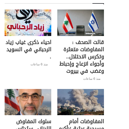
قالت الصحف :
احياء ذكرى غياب زياد
المفاوضات متعثرة
الرحباني في السويد
وتكرس الاحتلال..
.
وأجواء انزعاج وإحباط
منذ 6 ساعات
وغضب في بيروت
منذ 6 ساعات
المفاوضات أمام
سلوك المفاوض
مسرحية عبثية !(أكرم
اللبناني سيُدرّس