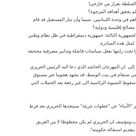
السلطة بقرار من خارجي!
م يحقق أهدافه المرجوة؟
هم في وحدة اللبنانيين، سيما وأن تيار المستقبل قد قام
مصالح إقليمية ودولية؟
الجمهورية الثالثة: جمهورية ديمقراطية في ظل نظام وطني
مثل هذه المبادرة.
وا تحت رايتها بفعل سياسات فاشلة وتدابير مصرفية مجحفة.
إلى ان المهرجان الحاشد الذي دعا اليه الرئيس الحريري
لتي ستقام في بيت الوسط، قد يشهد هجوما غير مسبوق
 سقوط التسوية الرئاسية الى غير رجعة بعد الحملات التي
"الأنباء" عن "خطوات جريئة" سيتخذها الحريري بعد فرط
عب،ومؤسف ان الحريري لم يكن محظوظا لا من الفريق
بتقديم استقالة حكومته".