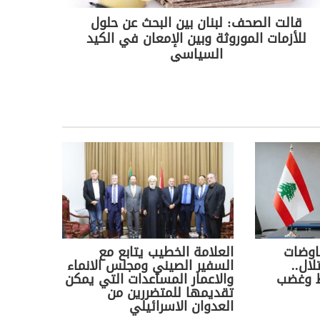
قالت الصحف: لبنان بين البحث عن حلول
للأزمات الموروثة وبين الإمعان في الكيد
السياسي
اوضات
العلامة الخطيب يتابع مع
ال..
السفير الصيني ومجلس الانماء
اط وغضب
والاعمار المساعدات التي يمكن
تقديمها للمتضررين من
العدوان الاسرائيلي