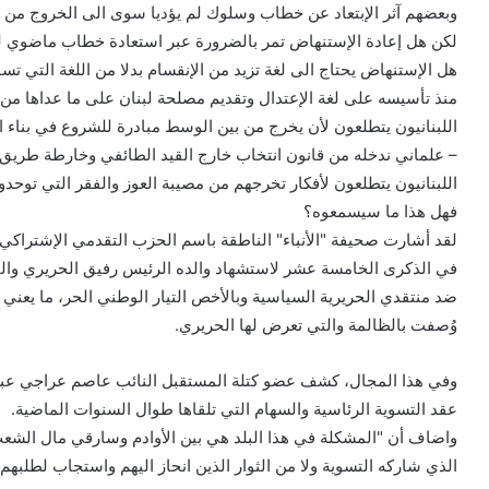
وبعضهم آثر الإبتعاد عن خطاب وسلوك لم يؤديا سوى الى الخروج من 
لكن هل إعادة الإستنهاض تمر بالضرورة عبر استعادة خطاب ماضوي ل
هل الإستنهاض يحتاج الى لغة تزيد من الإنقسام بدلا من اللغة التي تسا
منذ تأسيسه على لغة الإعتدال وتقديم مصلحة لبنان على ما عداها من 
اللبنانيون يتطلعون لأن يخرج من بين الوسط مبادرة للشروع في بناء 
– علماني ندخله من قانون انتخاب خارج القيد الطائفي وخارطة طريق ل
اللبنانيون يتطلعون لأفكار تخرجهم من مصيبة العوز والفقر التي توحد
فهل هذا ما سيسمعوه؟
لقد أشارت صحيفة "الأنباء" الناطقة باسم الحزب التقدمي الإشتراكي 
في الذكرى الخامسة عشر لاستشهاد والده الرئيس رفيق الحريري وا
ضد منتقدي الحريرية السياسية وبالأخص التيار الوطني الحر، ما يعني
وُصفت بالظالمة والتي تعرض لها الحريري.
وفي هذا المجال، كشف عضو كتلة المستقبل النائب عاصم عراجي عبر 
عقد التسوية الرئاسية والسهام التي تلقاها طوال السنوات الماضية.
واضاف أن "المشكلة في هذا البلد هي بين الأوادم وسارقي مال الش
الذي شاركه التسوية ولا من الثوار الذين انحاز اليهم واستجاب لطلبهم 