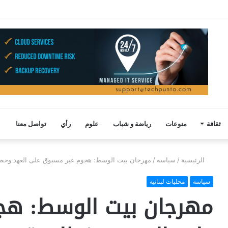
ثقافة
منوعات
رياضة و شباب
علوم
رأي
تواصل معنا
الرئيسية
/
سياسة
/
مهرجان بيت الوسط: هجوم غير مسبوق على العهد وخط
سياسة
محليات لبنانية
مهرجان بيت الوسط: هج