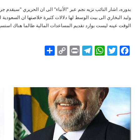
بدوره، اشار النائب نزيه نجم عبر "الأنباء" الى ان الحريري "سيقدم 
وليد البخاري الى بيت الوسط لها دلالات كثيرة خلاصتها ان السعودية
الوقت عينه ليست بوارد تقديم المساعدات المالية طالما هناك استسه
S
C
Pr
T
W
T
F
h
o
in
el
h
w
a
ar
p
t
e
at
itt
c
e
y
gr
s
er
e
Li
a
A
b
n
m
p
o
k
p
o
k