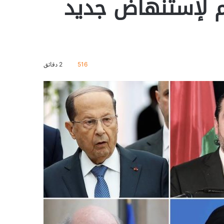
 لإستنهاض جديد
516
2 دقائق