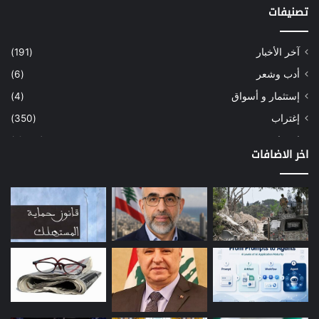
تصنيفات
آخر الأخبار
(191)
أدب وشعر
(6)
إستثمار و أسواق
(4)
إغتراب
(350)
إقتصاد
(1٬040)
اخر الاضافات
أسهم
(2)
إعمار
(3)
بيئة
(16)
دراسة
(24)
طاقة
(12)
مصارف
(168)
معادن
(1)
موازنة
(4)