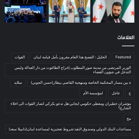
نفط
(91)
اتصالات
(26)
اخبار مصورة
(100)
العلامات
الرئيسية
(56)
العالم العربي
(12)
المحكمة الخاصة
(11)
Featured
الخليل : الفصح هذا العام مقرون بأمل قيامة لبنان
القوات
بيئة
(2)
الوزير المرتضى من مدينة صور:المطلوب إخراج الطاغوت من دار العدالة وليس
التدخل في شؤون القضاء
ثقافة
(1٬228)
ة بين مسار المحكمة الخاصة ومنهجية القاضي بيطار(حسن الجوني)
سلايد
أدب وشعر
(133)
ع
عاجل
لمؤسسة الأم
إعلام
(108)
مؤشران خطيران ومعطى حكومي ايجابي:هل تدعو بكركي انصار القوات الى اخلاء
بروفايل
(1)
الشارع؟
تراث
(24)
مخ
تربية وتعليم
(73)
مساعدات البنك الدولي وصندوق النقد:شروط تعجيزية لمساعدة لبنان(دانييلا سعد)
فلسفة
(22)