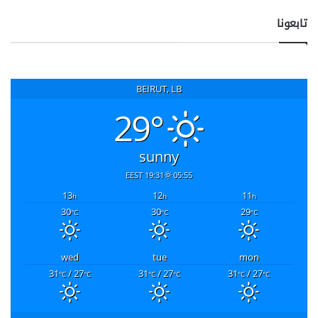
تابعونا
BEIRUT, LB
29°
sunny
19:31 EEST
05:55
13
12
11
h
h
h
30
30
29
°C
°C
°C
wed
tue
mon
31
/ 27
31
/ 27
31
/ 27
°C
°C
°C
°C
°C
°C