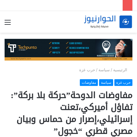
الق
الرئيسية
/
سياسة
/
حرب غزة
حرب غزة
سياسة
مفاوضات
مفاوضات الدوحة”حركة بلا بركة”:
تفاؤل أميركي،تعنت
إسرائيلي،إصرار من حماس وبيان
مصري قطري “خجول”