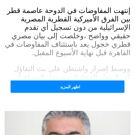
إنتهت المفاوضات في الدوحة عاصمة قطر
بين الفرق الأميركية القطرية المصرية
الإسرائيلية من دون تسجيل أي تقدم
حقيقي وواضح ،وخلصت إلى بيان مصري
قطري خجول يعد باستئناف المفاوضات في
القاهرة قبل نهاية الأسبوع المقبل.
ووسط إصرار واشنطن على بث التفاؤل
كي لا تنهار المحادثات وينتقل الصراع إلى
ما هو أخطر، بدا واضحا أن هذه
اظهر المزيد
المفاوضات ظلت “حركة بلا بركة” نتيجة
التعنت الإسرائيلي الواضح ،والتمسك
بالشروط التي ترفضها حركة حماس جملة
وتفصيلا ،خاصة لجهة محوري فيلادلفيا
ونتساريم ،حيث ترفض إسرائيل الانسحاب