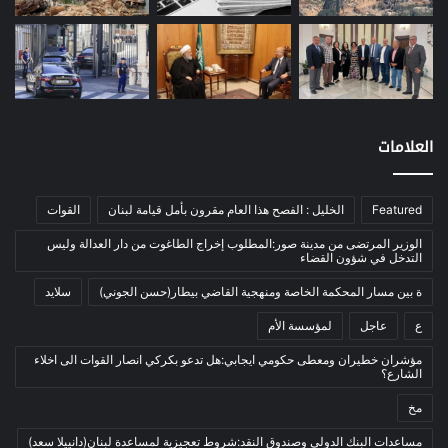
تنفيذ مقترح اتفاق واشنطن الجديد”.
معادن
(1)
وشدد على أن “كبار المسؤولين من
موازنة
(4)
حكوماتنا سيجتمعون مرة أخرى في القاهرة
نفط
(91)
قبل نهاية الأسبوع المقبل، آملين التوصل
اتصالات
(26)
لاتفاق ينهي الحرب في غزة”.
اخبار مصورة
(100)
العلامات
الرئيسية
(56)
وأكد البيان أن الطريق الآن “أصبح ممهدا
العالم العربي
(12)
لتحقيق هذه النتيجة، وإنقاذ الأرواح، وتقديم
Featured
الخليل : الفصح هذا العام مقرون بأمل قيامة لبنان
القوات
الإغاثة لشعب غزة، وتهدئة التوترات
المحكمة الخاصة
(11)
الوزير المرتضى من مدينة صور:المطلوب إخراج الطاغوت من دار العدالة وليس
الإقليمية”.
بيئة
(2)
التدخل في شؤون القضاء
ثقافة
(1٬227)
ة بين مسار المحكمة الخاصة ومنهجية القاضي بيطار(حسن الجوني)
سلايد
وفي أول تعليق لحماس، أكد مصدر قيادي
أدب وشعر
(133)
ع
عاجل
لمؤسسة الأم
في الحركة، أن ما أُبلغوا به عن نتائج
إعلام
(108)
مؤشران خطيران ومعطى حكومي ايجابي:هل تدعو بكركي انصار القوات الى اخلاء
اجتماعات الدوحة “لا يتضمن الالتزام بما
الشارع؟
بروفايل
(1)
اتفق عليه في 2 تموز/ يوليو الماضي.
مخ
تراث
(24)
تربية وتعليم
(73)
وطالبت حماس قبل انطلاق الجولة الأخيرة
مساعدات البنك الدولي وصندوق النقد:شروط تعجيزية لمساعدة لبنان(دانييلا سعد)