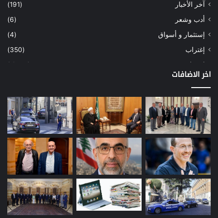
آخر الأخبار
(191)
أدب وشعر
(6)
إستثمار و أسواق
(4)
إغتراب
(350)
إقتصاد
(1٬039)
اخر الاضافات
أسهم
(2)
إعمار
(3)
بيئة
(16)
دراسة
(24)
طاقة
(12)
مصارف
(168)
معادن
(1)
موازنة
(4)
نفط
(91)
اتصالات
(26)