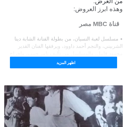
من العرض.
وهذه ابرز العروض:
قناة MBC مصر
• مسلسل لعبة النسيان، من بطولة الفنانة الشابة دينا
الشربيني، والنجم أحمد داوود، ويرفقها الفنان القدير
محمود قابيل، والمسلسل من تأليف تامر حبيب، وإخراج
هاني خليفة.
اظهر المزيد
• مسلسل سكر زيادة، من بطولة النجمة نبيلة عبيد، ونادية
الجندي، والفنانة هالة فاخر، وكذلك الفنانة القديرة سميحة
أيوب، والمسلسل تدور أحداثه في إطار كوميدي بسيط.
• مسلسل 2 في صندوق، وهو مسلسل كوميدي من
بطولة أبناء مسرح مصر، ويأتي من بطولة النجم المحبوب
حمدي الميرغني ومحمد أسامة الشهير أوس أوس”.
قنوات ام بي سي
•
مسلسل البرنس، بطولة محمد رمضان، ونور، وإخراج