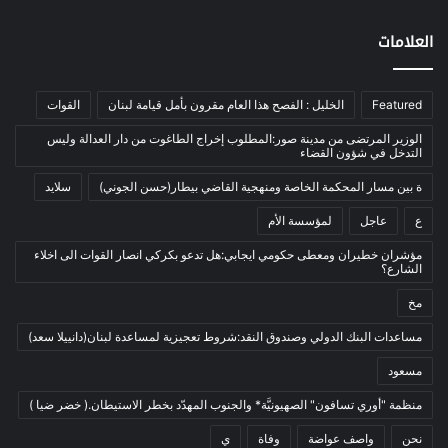
اخبار مصورة
(100)
العلامات
الرئيسية
(56)
العالم العربي
(12)
Featured
الخليل : الفصح هذا العام مقرون بأمل قيامة لبنان
القوات
المحكمة الخاصة
(11)
الوزير المرتضى من مدينة صور:المطلوب إخراج الطاغوت من دار العدالة وليس
بيئة
(2)
التدخل في شؤون القضاء
ثقافة
(1٬227)
ة بين مسار المحكمة الخاصة ومنهجية القاضي بيطار(حسن الجوني)
سلايد
أدب وشعر
(133)
ع
عاجل
لمؤسسة الأم
إعلام
(108)
مؤشران خطيران ومعطى حكومي ايجابي:هل تدعو بكركي انصار القوات الى اخلاء
الشارع؟
بروفايل
(1)
مخ
تراث
(24)
تربية وتعليم
(73)
مساعدات البنك الدولي وصندوق النقد:شروط تعجيزية لمساعدة لبنان(دانييلا سعد)
فلسفة
(22)
مسعود
فنون
(213)
منظمة "أوري تسافون" الصهيونيَّة* والجنوب المهدّد بخطر الاستيطان.( خضر ضيا )
في مثل هذا اليوم
(79)
نحن
واصف عواضة
وفاة
ي