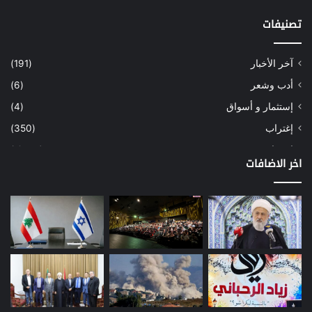
تصنيفات
آخر الأخبار
(191)
أدب وشعر
(6)
إستثمار و أسواق
(4)
إغتراب
(350)
إقتصاد
(1٬039)
اخر الاضافات
أسهم
(2)
إعمار
(3)
بيئة
(16)
دراسة
(24)
طاقة
(12)
مصارف
(168)
معادن
(1)