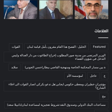
موازنة
(4)
نفط
(91)
اتصالات
(26)
اخبار مصورة
(100)
العلامات
الرئيسية
(56)
العالم العربي
(12)
Featured
الخليل : الفصح هذا العام مقرون بأمل قيامة لبنان
القوات
المحكمة الخاصة
(11)
الوزير المرتضى من مدينة صور:المطلوب إخراج الطاغوت من دار العدالة وليس
بيئة
(2)
التدخل في شؤون القضاء
ثقافة
(1٬227)
ة بين مسار المحكمة الخاصة ومنهجية القاضي بيطار(حسن الجوني)
سلايد
أدب وشعر
(133)
ع
عاجل
لمؤسسة الأم
إعلام
(108)
مؤشران خطيران ومعطى حكومي ايجابي:هل تدعو بكركي انصار القوات الى اخلاء
الشارع؟
بروفايل
(1)
مخ
تراث
(24)
تربية وتعليم
(73)
مساعدات البنك الدولي وصندوق النقد:شروط تعجيزية لمساعدة لبنان(دانييلا سعد)