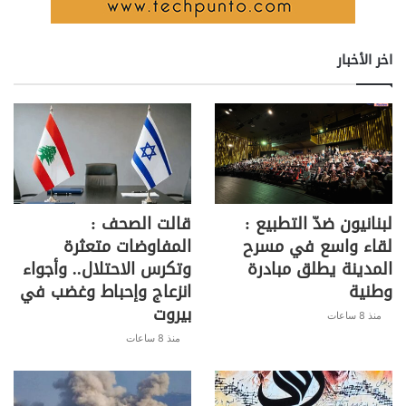
شكرت المركز الثقافي والحضور على تكريمهم للراحل
واعتبرته تكريما للقيم الوطنية والقومية والإنسانية الي آمن
اخر الأخبار
بها الراحل.
S
C
Pr
T
W
T
F
h
o
in
el
h
w
a
ar
p
t
e
at
itt
c
لبنانيون ضدّ التطبيع :
قالت الصحف :
e
y
gr
s
er
e
لقاء واسع في مسرح
المفاوضات متعثرة
Li
a
A
b
المدينة يطلق مبادرة
وتكرس الاحتلال.. وأجواء
وطنية
انزعاج وإحباط وغضب في
n
m
p
o
بيروت
k
p
o
منذ 8 ساعات
منذ 8 ساعات
k