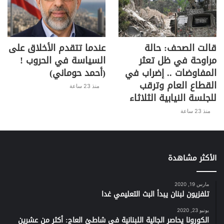
زوجها، راغبا في الساعة الثالثة فجرا إجراء
محادثات” وسريعا اقتنع الزوج، فاشترته
الحكومة بمبلغ 150 ألف دولار.
قالت الصحف: حالة
عندما تتقدم الأخلاق على
https://www.youtube.com/watch?
مراوحة في ظل تعثر
السياسة في الحروب !
v=VOA4ozBaTsk&feature=emb_title
المفاوضات .. إضراب في
(أحمد حوماني)
القطاع العام وترقب
منذ 23 ساعة
للجلسة النيابية الثلاثاء
منذ 23 ساعة
S
C
Pr
T
W
T
F
h
o
in
el
h
w
a
ar
p
t
e
at
itt
c
الأكثر مشاهدة
e
y
gr
s
er
e
Li
a
A
b
مارس 19, 2020
تلفزيون لبنان يبدأ البث التعليمي غدا
n
m
p
o
k
p
o
يونيو 23, 2020
الكورونا يحاصر الجالية اللبنانية في شاطئ العاج: أكثر من عشرين