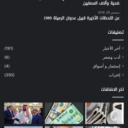
k
ضحية وآلاف المصابين
ديسمبر 29, 2018
عن اللحظات الأخيرة قبيل عدوان الرميلة 1989
تصنيفات
آخر الأخبار
(191)
أدب وشعر
(6)
إستثمار و أسواق
(4)
إغتراب
(350)
إقتصاد
(1٬041)
اخر الاضافات
أسهم
(2)
إعمار
(3)
بيئة
(16)
دراسة
(24)