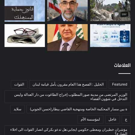
طاقة
(12)
مصارف
(168)
معادن
(1)
موازنة
(4)
نفط
(91)
اتصالات
(26)
اخبار مصورة
(100)
العلامات
الرئيسية
(56)
العالم العربي
(12)
المحكمة الخاصة
(11)
Featured
الخليل : الفصح هذا العام مقرون بأمل قيامة لبنان
القوات
بيئة
(2)
الوزير المرتضى من مدينة صور:المطلوب إخراج الطاغوت من دار العدالة وليس
التدخل في شؤون القضاء
ثقافة
(1٬228)
ة بين مسار المحكمة الخاصة ومنهجية القاضي بيطار(حسن الجوني)
سلايد
أدب وشعر
(133)
ع
عاجل
لمؤسسة الأم
إعلام
(108)
مؤشران خطيران ومعطى حكومي ايجابي:هل تدعو بكركي انصار القوات الى اخلاء
بروفايل
(1)
الشارع؟