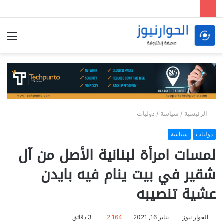
الق
الرئيسية
/
سياسة
/
دوليات
دوليات
سياسة
لمسات امرأة لبنانية الأصل من آل
شقير في بيت ينام فيه بايدن
عشية تنصيبه
الحوار نيوز
يناير 16, 2021
2٬164
3 دقائق