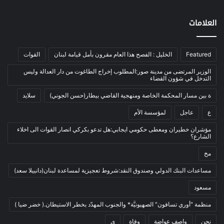
اخبار مصورة
(100)
العلامات
الرئيسية
(56)
العالم العربي
(12)
Featured
الخليل : الفصح هذا العام مقرون بأمل قيامة لبنان
القوات
المحكمة الخاصة
(11)
بيئة
(2)
الوزير المرتضى من مدينة صور:المطلوب إخراج الطاغوت من دار العدالة وليس
التدخل في شؤون القضاء
ثقافة
(1٬228)
ة بين مسار المحكمة الخاصة ومنهجية القاضي بيطار(حسن الجوني)
سلايد
أدب وشعر
(133)
ع
عاجل
لمؤسسة الأم
إعلام
(108)
مؤشران خطيران ومعطى حكومي ايجابي:هل تدعو بكركي انصار القوات الى اخلاء
بروفايل
(1)
الشارع؟
تراث
(24)
مخ
تربية وتعليم
(73)
مساعدات البنك الدولي وصندوق النقد:شروط تعجيزية لمساعدة لبنان(دانييلا سعد)
فلسفة
(22)
مسعود
فنون
(213)
منظمة "أوري تسافون" الصهيونيَّة* والجنوب المهدّد بخطر الاستيطان.( خضر ضيا )
في مثل هذا اليوم
(79)
نحن
واصف عواضة
وفاة
ي