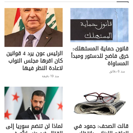
قانون حماية المستهلك:
الرئيس عون يرد 4 قوانين
خرق فاضح للدستور ومبدأ
كان اقرها مجلس النواب
المساواة
لاعادة النظر فيها
منذ 6 دقائق
منذ 19 دقيقة
قالت الصحف: جمود في
لماذا لن تنضم سوريا إلى