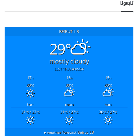
تابعونا
BEIRUT, LB
29°
mostly cloudy
19:32 EEST
05:54
17
16
15
h
h
h
30
30
30
°C
°C
°C
tue
mon
sun
31
/ 27
31
/ 27
30
/ 27
°C
°C
°C
°C
°C
°C
weather forecast ▸
Beirut, LB