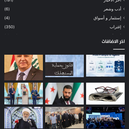
أدب وشعر
(6)
إستثمار و أسواق
(4)
إغتراب
(350)
إقتصاد
(1٬040)
اخر الاضافات
أسهم
(2)
إعمار
(3)
بيئة
(16)
دراسة
(24)
طاقة
(12)
مصارف
(168)
معادن
(1)
موازنة
(4)
نفط
(91)
اتصالات
(26)