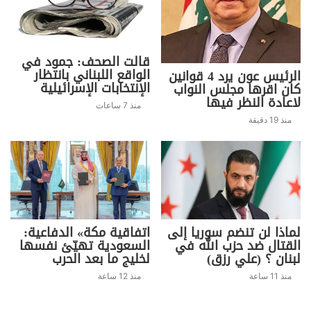
قالت الصحف: جمود في
الواقع اللبناني بانتظار
الرئيس عون يرد 4 قوانين
الإنتخابات الإسرائيلية
كان اقرها مجلس النواب
لاعادة النظر فيها
منذ 7 ساعات
منذ 19 دقيقة
لماذا لن تنضم سوريا إلى
اتفاقية مكة» الدفاعية:
القتال ضد حزب الله في
السعودية تهيّئ نفسها
لبنان ؟ (علي رزق)
لخليج ما بعد الحرب
منذ 11 ساعة
منذ 12 ساعة