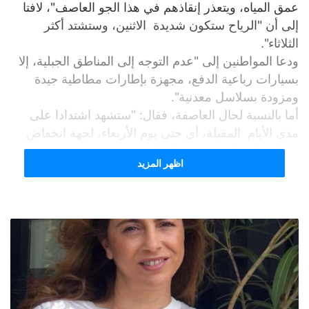
عمق المياه، ويتعذر إنقاذهم في هذا الجو العاصف"، لافتا
إلى أن "الرياح ستكون شديدة الاثنين، وستشتد أكثر
الثلاثاء".
ودعا المواطنين إلى "عدم التوجه إلى المناطق الجبلية، إلا
بسيارات رباعية الدفع، مجهزة بإطارات مطاطية جيدة
ومزودة بسلاسل معدنية".
أما بالنسبة لحال العاصفة، فقال: "ستشهد اشتدادا على
مدى الأيام المقبلة، أي حتى يوم الأربعاء، لجهة انخفاض
درجات الحرارة وسرعة الرياح.
اظهر المزيد
وقد تتجاوز الرياح سرعة 100 كيلومتر في الساعة، في
بيروت وعلى امتداد الشريط الساحلي من صور حتى
طرابلس".
S
C
Pr
T
W
T
F