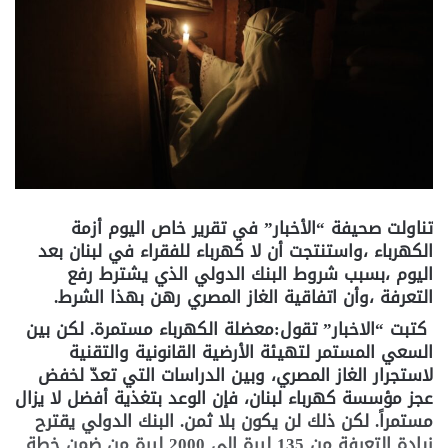
تناولت صحيفة “الأخبار” في تقرير خاص اليوم أزمة
الكهرباء ،واستنتجت أن لا كهرباء للفقراء في لبنان بعد
اليوم ،بسبب شروط البنك الدولي الذي يشترط رفع
التعرفة ،وأن اتفاقية الغاز المصري رهن بهذا الشرط.
كتبت “الاخبار” تقول:معضلة الكهرباء مستمرة. لكن بين
السعي المستمر لتهيئة الأرضية القانونية والتقنية
لاستجرار الغاز المصري، وبين الدراسات التي تعدّ لخفض
عجز مؤسسة كهرباء لبنان، فإن الوعد بتغذية أفضل لا يزال
مستمراً. لكن ذلك لن يكون بلا ثمن. البنك الدولي يقترح
زيادة التعرفة من 135 ليرة إلى 2000 ليرة من ضمن خطة