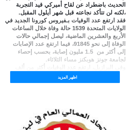
الحديث باضطراد عن لقاح أميركي قيد التجربة
،لكنه لن تتأكد نجاعته قبل شهر أيلول المقبل.
فقد ارتفع عدد الوفيات بـفيروس كورونا الجديد في
الولايات المتحدة 1539 حالة وفاة خلال الساعات
الأربع والعشرين الماضية، ليصل إجمالي حالات
الوفاة إلى نحو 91845، فيما ارتفع عدد الإصابات
إلى أكثر من 1.5 مليون إصابة، بحسب إحصاء
لجامعة جونز هوبكنز مساء الثلاثاء.
وفي البرازيل، ارتفع عدد الوفيات أكثر من ألف
حالة خلال 24 ساعة في حصيلة قياسية، وباتت
اظهر المزيد
البرازيل ثالث دولة في العالم من حيث الإصابات
أيضا، وتخطت فرنسا وإيطاليا وإسبانيا.
وأعلنت وزارة الصحة البرازيلية مساء الثلاثاء أن
فيروس كورونا حصد خلال 24 ساعة أرواح 1179
مصابا.
وقالت الوزارة إن البرازيل سجلت لغاية اليوم
271628 إصابة مثبتة مخبريا بالفيروس الفتاك، من