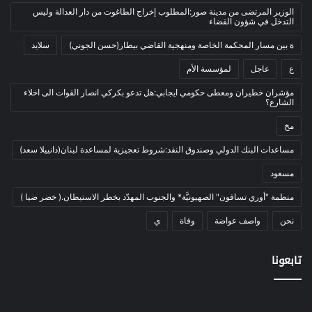
الوزير المرتضى من مدينة صور:المطلوب إخراج الطاغوت من دار العدالة وليس
بيئة
(2)
التدخل في شؤون القضاء
ثقافة
(1٬227)
ة بين مسار المحكمة الخاصة ومنهجية القاضي بيطار(حسن الجوني)
سلايد
أدب وشعر
(133)
ع
عاجل
لمؤسسة الأم
إعلام
(108)
مؤشران خطيران ومعطى حكومي ايجابي:هل تدعو بكركي انصار القوات الى اخلاء
الشارع؟
بروفايل
(1)
مخ
تراث
(24)
تربية وتعليم
(73)
مساعدات البنك الدولي وصندوق النقد:شروط تعجيزية لمساعدة لبنان(دانييلا سعد)
فلسفة
(22)
مسعود
فنون
(213)
منظمة "أوري تسافون" الصهيونيَّة* والجنوب المهدّد بخطر الاستيطان.( خضر ضيا )
في مثل هذا اليوم
(79)
نحن
واصف عواضة
وفاة
ي
قصة
(7)
تابعونا
كتاب
(169)
نقاش
(2)
دوليات
(35)