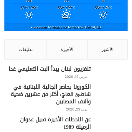
sun
sat
fri
30
/ 26
30
/ 27
30
/ 26
°C
°C
°C
°C
°C
°C
weather forecast for tomorrow ▸
Beirut, LB
الأشهر
الأخيرة
تعليقات
تلفزيون لبنان يبدأ البث التعليمي غدا
مارس 19, 2020
الكورونا يحاصر الجالية اللبنانية في
شاطئ العاج: أكثر من عشرين ضحية
وآلاف المصابين
يونيو 23, 2020
عن اللحظات الأخيرة قبيل عدوان
الرميلة 1989