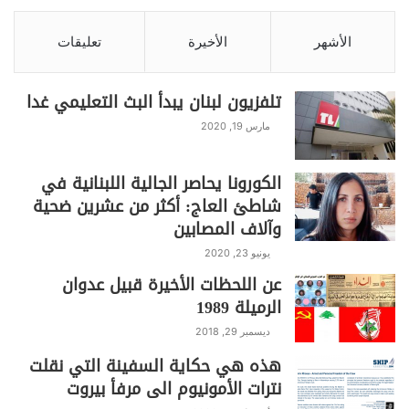
*محام مغترب مقيم في المكسيك
الأشهر
الأخيرة
تعليقات
تلفزيون لبنان يبدأ البث التعليمي غدا
مارس 19, 2020
S
C
Pr
T
W
T
F
الكورونا يحاصر الجالية اللبنانية في
شاطئ العاج: أكثر من عشرين ضحية
h
o
in
el
h
w
a
وآلاف المصابين
ar
p
t
e
at
itt
c
عاجل
يونيو 23, 2020
e
y
gr
s
er
e
عن اللحظات الأخيرة قبيل عدوان
Li
a
A
b
الرميلة 1989
n
m
p
o
ديسمبر 29, 2018
k
p
o
هذه هي حكاية السفينة التي نقلت
k
نترات الأمونيوم الى مرفأ بيروت