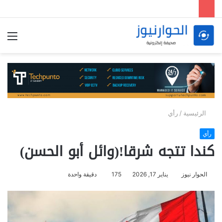
الق
الرئيسية
/
رأي
رأي
كندا تتجه شرقا!(وائل أبو الحسن)
الحوار نيوز
يناير 17, 2026
175
دقيقة واحدة