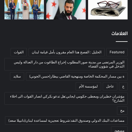
نفط
(91)
اتصالات
(26)
اخبار مصورة
(100)
العلامات
الرئيسية
(56)
العالم العربي
(12)
Featured
الخليل : الفصح هذا العام مقرون بأمل قيامة لبنان
القوات
المحكمة الخاصة
(11)
بيئة
(2)
الوزير المرتضى من مدينة صور:المطلوب إخراج الطاغوت من دار العدالة وليس
التدخل في شؤون القضاء
ثقافة
(1٬228)
ة بين مسار المحكمة الخاصة ومنهجية القاضي بيطار(حسن الجوني)
سلايد
أدب وشعر
(133)
ع
عاجل
لمؤسسة الأم
إعلام
(108)
مؤشران خطيران ومعطى حكومي ايجابي:هل تدعو بكركي انصار القوات الى اخلاء
بروفايل
(1)
الشارع؟
تراث
(24)
مخ
تربية وتعليم
(73)
مساعدات البنك الدولي وصندوق النقد:شروط تعجيزية لمساعدة لبنان(دانييلا سعد)
فلسفة
(22)
مسعود