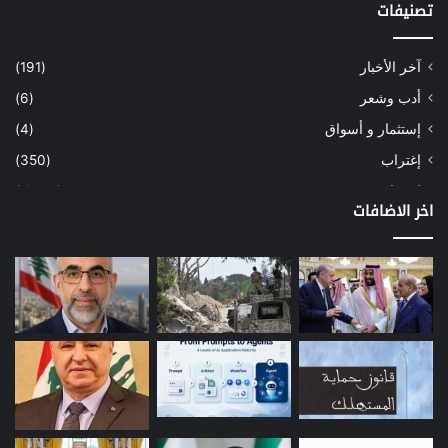
تصنيفات
آخر الأخبار
(191)
أدب وشعر
(6)
إستثمار و أسواق
(4)
إغتراب
(350)
إقتصاد
(1٬040)
اخر الاضافات
أسهم
(2)
إعمار
(3)
بيئة
(16)
دراسة
(24)
طاقة
(12)
مصارف
(168)
معادن
(1)
موازنة
(4)