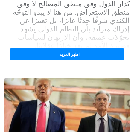
تُدار الدول وفق منطق المصالح لا وفق
منطق الاستعراض. من هنا لا يبدو التوجّه
الكندي شرقًا حدثًا عابرًا، بل تعبيرًا عن
إدراك متزايد بأن النظام الدولي يشهد
تحوّلات عميقة، وأن الارتهان لسياسات
قصيرة الأمد لم يعد خيارًا عقلانيًا.
اظهر المزيد
في المقابل، يواصل الرئيس الأميركي
تقديم سلسلة من المسرحيات السياسية
والبهلوانيات الإعلامية، يُسوّق لها أنصاره
على أنها إنجازات كبرى على مختلف
المستويات. غير أن القراءة المتأنية تكشف
أن هذه السياسات، البعيدة عن الحكمة
والتخطيط الاستراتيجي، مرشحة لإنتاج
نتائج كارثية، لا عليه شخصيًا فحسب، بل
على محيطه الضيق وشركائه في اتخاذ