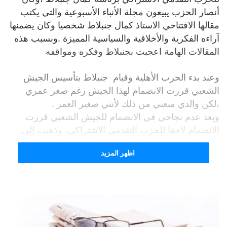
أنصار الحزب يبيعون مجلة الأنباء الأسبوعية والتي يكتب
مقالها الافتتاحي الاستاذ كمال جنبلاط شخصيا وكان يضمنها
آراءه الفكرية والأخلاقية والسياسية المميزة .وبسبب هذه
المقالات الهامة اعجبت بجنبلاط وفكره ومواقفه
وعند بدء الحرب الأهلية وقيام جنبلاط بتأسيس الجيش
الشعبي قررت الانضمام لهذا الجيش رغم صغر عمري
،لكن والدي منعني من ذلك لأنني صغير العمر .
وبعد عدم نجاحي في الانضمام للجيش الشعبي قررت
الانضمام لاحقا للحزب التقدمي الاشتراكي، وذهبت إلى
مركز الحزب في منطقة كركول الدروز في اخر شارع مار
اظهر المزيد
الياس، وعندما دخلت الى مقر الحزب تعجب المسؤول
هناك من مجيئي ورغبتي بالانضمام للحزب رغم صغر سني
وطلب مني ملء طلب الانتساب والعودة لاحقا ،ولكن يبدو
أنه لم يقبل الطلب أو أن الظروف أدت إلى عدم الانضمام.
وبسبب تطور الأوضاع السياسية والأمنية في لبنان انشغلت
بهمومي المعيشية وكنت اتابع الأوضاع عبر الصحف