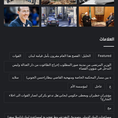
معادن
(1)
موازنة
(4)
نفط
(91)
اتصالات
(26)
اخبار مصورة
(100)
العلامات
الرئيسية
(56)
العالم العربي
(12)
Featured
الخليل : الفصح هذا العام مقرون بأمل قيامة لبنان
القوات
المحكمة الخاصة
(11)
الوزير المرتضى من مدينة صور:المطلوب إخراج الطاغوت من دار العدالة وليس
بيئة
(2)
التدخل في شؤون القضاء
ثقافة
(1٬227)
ة بين مسار المحكمة الخاصة ومنهجية القاضي بيطار(حسن الجوني)
سلايد
أدب وشعر
(133)
ع
عاجل
لمؤسسة الأم
إعلام
(108)
مؤشران خطيران ومعطى حكومي ايجابي:هل تدعو بكركي انصار القوات الى اخلاء
الشارع؟
بروفايل
(1)
مخ
تراث
(24)
تربية وتعليم
(73)
مساعدات البنك الدولي وصندوق النقد:شروط تعجيزية لمساعدة لبنان(دانييلا سعد)