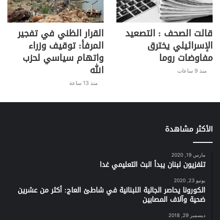
قالت الصحف : التصعيد
القرار الظني في تفجير
الإسرائيلي يخترق
المرفأ: توقيف وزراء
مفاوضات روما
واتهام سياسي لحزب
الله
منذ 9 ساعات
منذ 13 ساعة
الأكثر مشاهدة
مارس 19, 2020
تلفزيون لبنان يبدأ البث التعليمي غدا
يونيو 23, 2020
الكورونا يحاصر الجالية اللبنانية في شاطئ العاج: أكثر من عشرين
ضحية وآلاف المصابين
ديسمبر 29, 2018