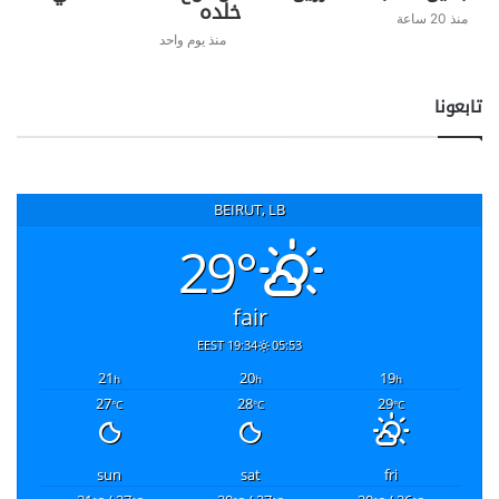
خلده
منذ 20 ساعة
منذ يوم واحد
تابعونا
BEIRUT, LB
29°
fair
19:34 EEST
05:53
21
20
19
h
h
h
27
28
29
°C
°C
°C
sun
sat
fri