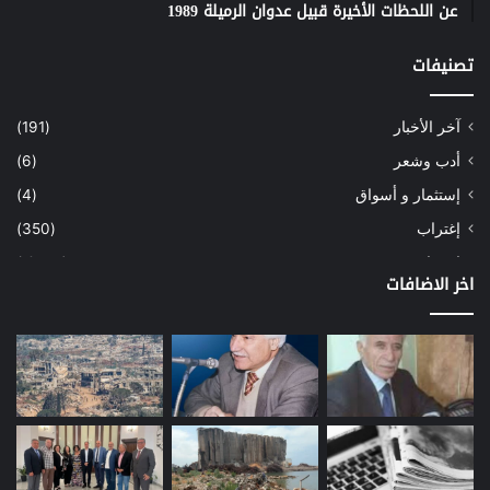
عن اللحظات الأخيرة قبيل عدوان الرميلة 1989
تصنيفات
آخر الأخبار
(191)
أدب وشعر
(6)
إستثمار و أسواق
(4)
إغتراب
(350)
إقتصاد
(1٬039)
اخر الاضافات
أسهم
(2)
إعمار
(3)
بيئة
(16)
دراسة
(24)
طاقة
(12)
مصارف
(168)