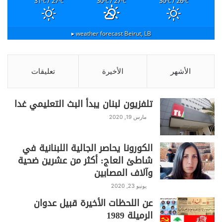
31
/ 27
30
/ 27
30
/ 26
°C
°C
°C
°C
°C
°C
weather forecast ▸
Beirut, LB
الأشهر
الأخيرة
تعليقات
تلفزيون لبنان يبدأ البث التعليمي غدا
مارس 19, 2020
الكورونا يحاصر الجالية اللبنانية في
شاطئ العاج: أكثر من عشرين ضحية
وآلاف المصابين
يونيو 23, 2020
عن اللحظات الأخيرة قبيل عدوان
الرميلة 1989