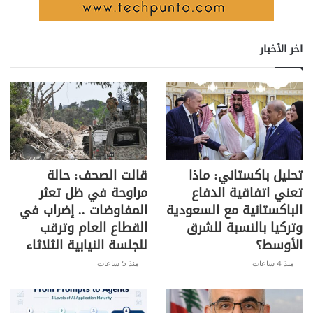
تم تطوير مفهوم غسل الأموال بالرياضة
لوصف استغلال الدول للأحداث الرياضية
اخر الأخبار
الضخمة لتحسين سمعتها العالمية التي هي
في أمس الحاجة إلى الإصلاح، وعادة ما
يكون ذلك في ضوء الانتهاكات الجسيمة
لحقوق الإنسان أو السياسات غير المرغوب
فيها الأخرى.
تحليل باكستاني: ماذا
قالت الصحف: حالة
على الرغم من أن النقاد الليبراليين
تعني اتفاقية الدفاع
مراوحة في ظل تعثر
الغربيين استخدموا المصطلح بشكل
الباكستانية مع السعودية
المفاوضات .. إضراب في
حصري تقريبًا للإشارة إلى الدول العربية،
وتركيا بالنسبة للشرق
القطاع العام وترقب
إلا أنها ممارسة عالمية شائعة لدى كل من
الأوسط؟
للجلسة النيابية الثلاثاء
الديمقراطيات الليبرالية والأنظمة
منذ 4 ساعات
منذ 5 ساعات
الاستبدادية، وهي قديمة قدم المسابقات
الرياضية نفسها.