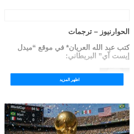
الحوارنيوز – ترجمات
كتب عبد الله العريان* في موقع “ميدل
إيست آي” البريطاني:
اظهر المزيد
مع انطلاق بطولة كأس العالم
لكرة القدم
2026 في أميركا الشمالية، بدأت البطولة
بالفعل في تلبية التوقعات باستقبال عدائي