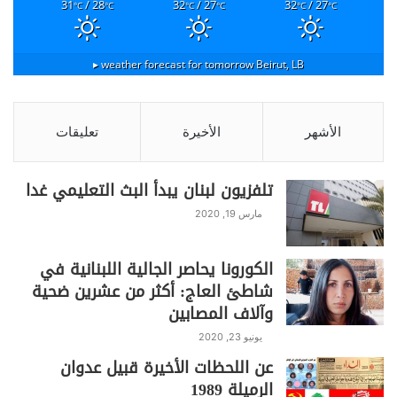
يواجه مشجعون من دول مدرجة على
31
/ 28
32
/ 27
32
/ 27
°C
°C
°C
°C
°C
°C
القائمة
السوداء،مثل
إيران
وهايتي،
حظراً
تاماً من
weather forecast for tomorrow ▸
Beirut, LB
حضور مباريات فرقهم في الولايات
المتحدة، في حين أفاد مشجعون من
اسكتلندا والمغرب وأماكن أخرى بأنهم
الأشهر
الأخيرة
تعليقات
مُنعوا من الدخول عند المعابر الحدودية
الأمريكية.
تلفزيون لبنان يبدأ البث التعليمي غدا
مارس 19, 2020
الكورونا يحاصر الجالية اللبنانية في
شاطئ العاج: أكثر من عشرين ضحية
وآلاف المصابين
يونيو 23, 2020
عن اللحظات الأخيرة قبيل عدوان
الرميلة 1989