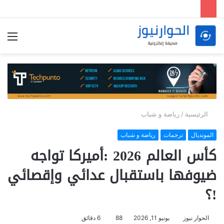
الق
الرئيسية
/
رياضة و شباب
المونديال
ترجمات
رياضة و شباب
كأس العالم 2026 :أميركا تواجه
ضيوفها باستقبال عدائي وإقصائي
!؟
الحوار نيوز
يونيو 11, 2026
88
6 دقائق