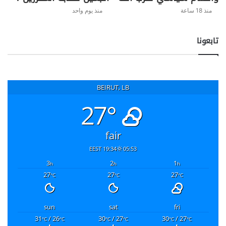
منذ 18 ساعة
منذ يوم واحد
تابعونا
BEIRUT, LB
27°
fair
19:34 EEST
05:53
3
2
1
h
h
h
27
27
27
°C
°C
°C
sun
sat
fri
31
/ 26
30
/ 27
30
/ 27
°C
°C
°C
°C
°C
°C