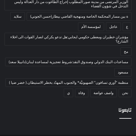
الوزير المرتضى من مدينة صور:المطلوب إخراج الطاغوت من دار العدالة وليس
بيئة
(2)
التدخل في شؤون القضاء
ثقافة
(1٬227)
ة بين مسار المحكمة الخاصة ومنهجية القاضي بيطار(حسن الجوني)
سلايد
أدب وشعر
(133)
ع
عاجل
لمؤسسة الأم
إعلام
(108)
مؤشران خطيران ومعطى حكومي ايجابي:هل تدعو بكركي انصار القوات الى اخلاء
الشارع؟
بروفايل
(1)
مخ
تراث
(24)
تربية وتعليم
(73)
مساعدات البنك الدولي وصندوق النقد:شروط تعجيزية لمساعدة لبنان(دانييلا سعد)
فلسفة
(22)
مسعود
فنون
(213)
منظمة "أوري تسافون" الصهيونيَّة* والجنوب المهدّد بخطر الاستيطان.( خضر ضيا )
في مثل هذا اليوم
(79)
نحن
واصف عواضة
وفاة
ي
قصة
(7)
تابعونا
كتاب
(169)
نقاش
(2)
دوليات
(35)