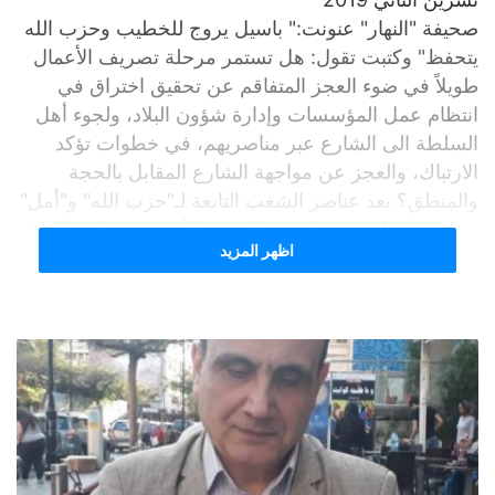
صحيفة "النهار" عنونت:" باسيل يروج للخطيب وحزب الله
يتحفظ" وكتبت تقول: هل تستمر مرحلة تصريف الأعمال
طويلاً في ضوء العجز المتفاقم عن تحقيق اختراق في
انتظام عمل المؤسسات وإدارة شؤون البلاد، ولجوء أهل
السلطة الى الشارع عبر مناصريهم، في خطوات تؤكد
الارتباك، والعجز عن مواجهة الشارع المقابل بالحجة
والمنطق؟ بعد عناصر الشغب التابعة لـ"حزب الله" و"أمل"
في غير منطقة، تحرّك في اليومين الأخيرين محازبو "التيار
اظهر المزيد
الوطني الحر" بإيعاز واضح لملاقاة ساحات الحليف، وعدم
تحويل المواجهة شيعية فقط مع باقي الطوائف. وقد بدأت
عمليات الاستفزاز والمواجهات في أكثر من منطقة
مسيحية كانت آخرها مساء أمس بكفيا، حيث منع مناصرو
الكتائب وفداً سياراً من "التيار" من التوجّه الى أمام منزل
الرئيس سابقاً أمين الجميل، وحصلت مواجهات وتكسير
سيارات.
سياسياً، الرهانات سقطت، المحاولات فشلت، والأسماء