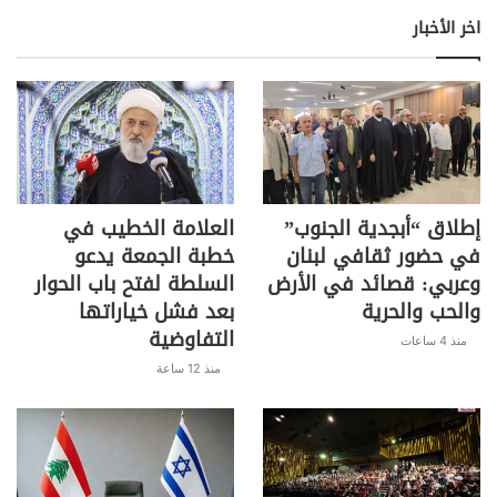
اخر الأخبار
صحيفة "الجمهورية" عنونت:" محرقة الأسماء في غياب
الغطاء السني .. وصدامات متنقلة تهدد السلم الأهلي"
وكتبت نقول:" بعد أربعين يوماً من المشاورات والخلافات
والمناكفات حول ‏الاستحقاق الحكومي تكليفاً وتأليفاً على
وقع حراك شعبي قضّ ولا ‏يزال يقضّ مضاجع الطبقة
السياسية والسلطة عموماً، خرج رئيس ‏الحكومة المستقيل
سعد الحريري باعتذار عن تكليف وتأليف لم يعلنا ‏رسمياً
إطلاق “أبجدية الجنوب”
العلامة الخطيب في
بعد، وترك الباب مفتوحاً أمام احتمال عودته رغم المواقف
في حضور ثقافي لبنان
خطبة الجمعة يدعو
‏السلبية الإتهامية التي ساقها في كلّ الإتجاهات في بيان
وعربي: قصائد في الأرض
السلطة لفتح باب الحوار
الإعتذار. ‏ويبدو أنّ الاتصالات ستنشط اليوم تحذيراً لتوجيه
والحب والحرية
بعد فشل خياراتها
الدعوة الى ‏الإستشارات النيابية الملزمة، مركّزة الى حين
التفاوضية
منذ 4 ساعات
تحديد الموعد على أنّ ‏اختيار اسم من مجموعة أسماء
منذ 12 ساعة
طرحت بقوة أمس قبل اعتذار ‏الحريري وبعده، في وقت
يستمر الحراك الشعبي في بيروت ‏والمناطق يتخلله مزيد
من الإشكالات ما استدعى اجتماعاً للقادة ‏الأمنيين أمس
خرج بقرارات تشدّد على حماية سلمية الحراك في