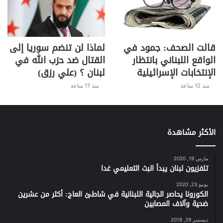
1966).”
وبدا لافتا ما أعلنه وزير العدل هنري خوري
قالت الصحف: جمود في
لماذا لن تنضم سوريا إلى
من “ان ملف سلامة وصل إلى محكمة
الواقع اللبناني بانتظار
القتال ضد حزب الله في
التمييز الفرنسية وهو في طور التحقيق
الإنتخابات الإسرائيلية
لبنان ؟ (علي رزق)
الأوّلي”، مشيرا الى “ان الأوضاع الراهنة
منذ 12 ساعة
منذ 17 ساعة
أثّرت على أداء القضاء اللبناني. وان إدارة
الملفات تختلف من قاضٍ إلى آخر وملف
رياض سلامة سلك طريقه القانوني الصحيح
الأكثر مشاهدة
والاثنين يُصبح بين يديي القاضي بلال
حلاوي”. وأكد ان “دور الدولة الحفاظ على
مارس 19, 2020
المال العام ومن واجب قاضي التحقيق
تلفزيون لبنان يبدأ البث التعليمي غدا
الأول مُتابعة أي ملف والاستماع إلى
يونيو 23, 2020
المتورّطين والقضاء أخذ قراره”.
الكورونا يحاصر الجالية اللبنانية في شاطئ العاج: أكثر من عشرين
ضحية وآلاف المصابين
ديسمبر 29, 2018