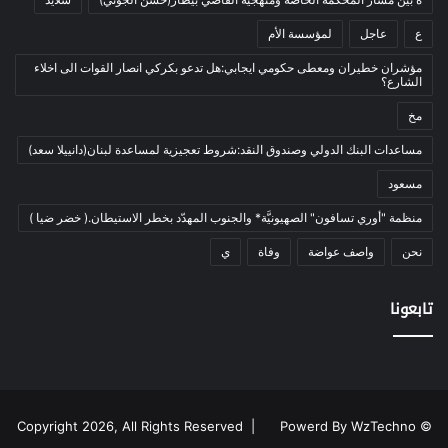
أدب وشعر
(133)
الجنوب والشمال والبقاع‎.‎
ع
عاجل
لمؤسسة الأم
إعلام
(108)
وسط هذه العشوائية المالية والمعيشية عاد إلى
بيروت، على متن طائرة خاصة حاكم مصرف لبنان
مؤشران خطيران ومعطى حكومي ايجابي:هل تدعو بكركي انصار القوات الى اخلاء
بروفايل
(1)
الشارع؟
رياض سلامة‎.‎
تراث
(24)
مخ
تربية وتعليم
(73)
مساعدات البنك الدولي وصندوق النقد:شروط تعجيزية لمساعدة لبنان(دانييلا سعد)
فلسفة
(22)
مسعود
فنون
(213)
منظمة "أوري تسافون" الصهيونيَّة* والجنوب المهدّد بخطر الاستيطان.( خضر ضيا )
في مثل هذا اليوم
(79)
نحن
واصف عواضة
وفاة
ي
قصة
(7)
كتاب
(169)
صحيفة “الجمهورية” عنونت:” العقدة:
تابعونا
نقاش
(2)
عون وباسيل لا يريدان الحريري” وكتبت
دوليات
(35)
تقول:” على رغم من قتامة هذا الوضع
رأي
(2٬766)
وخطورته على ما تبقى من استقرار
رياضة و شباب
(179)
‏في حال استمراره على هذا المنوال
Powerd By WzTechno
© Copyright 2026, All Rights Reserved |
المونديال
(24)