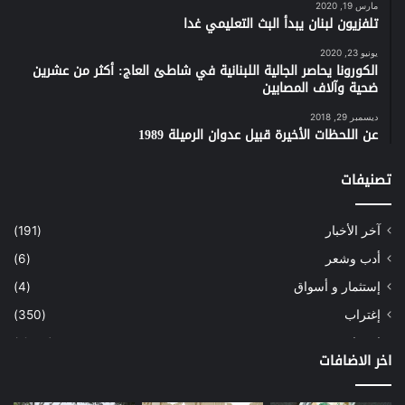
الثلث المعطل في ‏التشكيلة الوزارية وهو المطلب
مارس 19, 2020
تلفزيون لبنان يبدأ البث التعليمي غدا
الذي اعاق تشكيل الحكومة منذ البداية، مشيرا
إلى ان باسيل ابلغ موافقته هذه الى ممثل ‏الحزب
يونيو 23, 2020
الكورونا يحاصر الجالية اللبنانية في شاطئ العاج: أكثر من عشرين
الذي التقاه منذ ايام‎.‎
ضحية وآلاف المصابين
ديسمبر 29, 2018
وكشف رئيس كتلة “الوفاء للمقاومة” النائب
عن اللحظات الأخيرة قبيل عدوان الرميلة 1989
محمد رعد، إلى أنّ “روسيا تبدي اهتمامًا جديًّا
بالإسراع في تشكيل ‏الحكومة وتسهيل هذه
تصنيفات
المهمّة أمام رئيس الحكومة المكلّف سعد
الحريري نفسه، وحثّ الأفرقاء اللبنانيّين على ضرورة
آخر الأخبار
(191)
‏إكمال هذه المهمّة، لأنّ مفتاح استقرار البلد هو
أدب وشعر
(6)
تشكيل الحكومة‎”.‎
إستثمار و أسواق
(4)
وأكّد في حديث إلى قناة “روسيا اليوم”، “أنّنا
إغتراب
(350)
نسهّل تشكيل الحكومة، ونظرتنا تلتقي مع نظرة
إقتصاد
(1٬041)
اخر الاضافات
الأصدقاء الروس‎”.‎
أسهم
(2)
إعمار
(3)