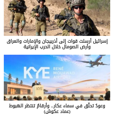
صحيفة الاخبار عنونت: برّي فجّر لغم
واشنطن وجنبلاط حذّر من تكرار تجربة
أوسلو
إسرائيل أرسلت قوات إلى أذربيجان والإمارات والعراق
عون وسلام: تهديد اللبنانيين والإيرانيين
وأرض الصومال خلال الحرب الإيرانية
ومدّ اليد لإسرائيل
وكتبت تقول:
بينما كان يُفترض برئيسَي الجمهورية
والحكومة جوزيف عون ونواف سلام
الاهتمام بالدفاع عن بلدهما ومساعدة
الناس، في مواجهة العدوان الإسرائيلي،
وعودٌ تحلّق في سماء عكار.. وأرقامٌ تنتظر الهبوط
فقد اختار رجلا الوصاية الأميركية –
(عماد عكوش)
السعودية أن ينضمّا إلى الحرب المُعلنة ضدّ