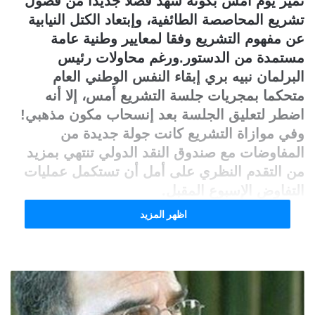
تميز يوم أمس بكونه شهد فصلا جديدا من فصول
تشريع المحاصصة الطائفية، وإبتعاد الكتل النيابية
عن مفهوم التشريع وفقا لمعايير وطنية عامة
مستمدة من الدستور.ورغم محاولات رئيس
البرلمان نبيه بري إبقاء النفس الوطني العام
متحكما بمجريات جلسة التشريع أمس، إلا أنه
اضطر لتعليق الجلسة بعد إنسحاب مكون مذهبي!
وفي موازاة التشريع كانت جولة جديدة من
المفاوضات مع صندوق النقد الدولي تنتهي بمزيد
من التقدم النظري على أمل أن تستكمل عمليات
التفاوض الإسبوع المقبل.
كيف عكست مجمل هذه الأوضاع صحف اليوم؟
اظهر المزيد
• صحيفة "النهار" عنونت:" العفو رهينة الانقسام
ورفع مفخخ للسرية المصرفية" وكتبت تقول:" لا
يمكن القول ان الجلسة التشريعية لمجلس النواب
التي انعقدت أمس للمرة الثانية في قصر
الاونيسكو، خارج مقر المجلس في ساحة النجمة،