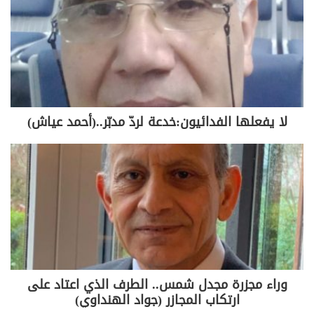
النهار عنونت: صاروخ الجولان يضع لبنان
على أبواب الحرب… بيانات التبرّؤ
والإدانة… هل تكفي لوقف الرد؟
وكتبت صحيفة النهار تقول: هل يكون
لا يفعلها الفدائيون:خدعة لردّ مدبّر..(أحمد عياش)
صاروخ
مجدل شمس
المفجّر للحرب
الكبيرة بين إسرائيل و”
حزب الله
” بعد
تسعة أشهر من المواجهات الميدانية
المحدودة غالباً بخطوط حمر وقواعد
اشتباك متحركة ؟ الواقع أنّ الردّ
الإسرائيلي على إطلاق صاروخ على قرية
مجدل شمس في
الجولان
المحتل بإعلان
مكتب رئيس الوزراء الإسرائيلي بنيامين
نتنياهو تحميله “حزب الله ” ولبنان
وراء مجزرة مجدل شمس.. الطرف الذي اعتاد على
ارتكاب المجازر (جواد الهنداوي)
المسؤولية عن أطلاق الصاروخ على مجدل