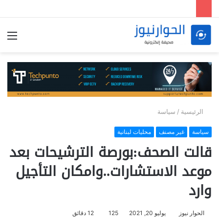
الق
الرئيسية
/
سياسة
سياسة
غير مصنف
محليات لبنانية
قالت الصحف:بورصة الترشيحات بعد
موعد الاستشارات..وامكان التأجيل
وارد
الحوار نيوز
يوليو 20, 2021
125
12 دقائق