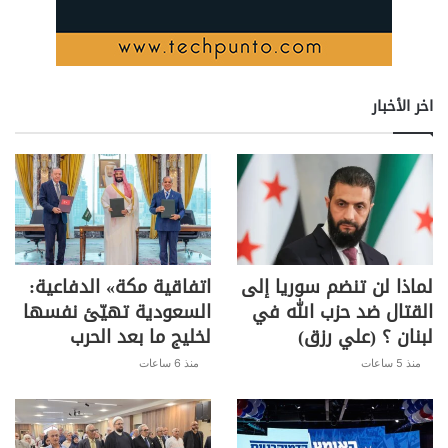
بسهولة التوصل الى تسمية رئيس مكلف يحظى بأكثرية نيابية
ما لم يحظ بتغطية واضحة ومضمونة من الحريري نفسه أولا،
والمراجع السياسية والدينية السنية تالياً، وهو الامر الذي يبدو
شديد الصعوبة، حالياً على الأقل، ويحتاج الى وقت قد لا يكون
اخر الأخبار
قصيرا. لذا ساد إعتقاد واسع بأن رئيس الجمهورية ميشال عون،
وان كان يمارس وفريقه لعبة الظهور بمظهر الاستقواء
السياسي راهناً، يستشعر ضمناً خطورة الارتدادات السلبية
الزاحفة عليه كمسؤول أول وأساسي عن إحباط المبادرة
الفرنسية من خلال دأبه على تعطيل تشكيل الحكومة على يد
الرئيس الحريري، ولذا يحاول تهدئة الرأي العام الدولي الذي
كان ينتظر ولادة حكومة قبل الذكرى الأولى لانفجار مرفأ بيروت
لماذا لن تنضم سوريا إلى
اتفاقية مكة» الدفاعية:
في 4 آب المقبل. ولكن تحديد موعد “أول” للاستشارات شيء
القتال ضد حزب الله في
السعودية تهيّئ نفسها
وإجراء الاستشارات والتوصل الى نتيجة حاسمة بتكليف
لبنان ؟ (علي رزق)
لخليج ما بعد الحرب
شخصية جديدة تشكيل الحكومة سيكون شيئاً آخر مختلفاً بما
منذ 5 ساعات
منذ 6 ساعات
يعني ان الأيام الطالعة يفترض ان تحمل معالم حركة نشطة
لبلورة الاتجاهات السياسية في حين ان الأوساط المعنية تشكك
في ذلك نظراً الى بدء عطلة الأضحى اليوم لثلاثة أيام، ناهيك