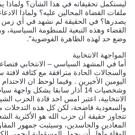
ليستكمل تحقيقاته في هذا الشأن؟ ولماذا ي
ملفات القضاة المحالين عليه؟ ولماذا الادعاء 
يصدرها؟ في الحقيقة لم نشهد في أي زمن
القضاء وهذه التبعية للمنظومة السياسية، وه
وضع حد لهذه الظاهرة الفوضوية”.
المواجهة الانتخابية
أما في المشهد السياسي – الانتخابي فتصاع
والسجالات الحادة مترافقة مع كثافة لافتة س
اليومين الأخيرين . وفيما لوحظ ان الاحتدا
وشخصيات 14 آذار سابقا يشكل واجهة
الانتخابية، اعتبر امس احد قادة الحزب الشيخ
والسعودية فاضحة، لكن كل هذه التدخلات مع
تتجاوز حقيقة أن حزب الله هو الأكثرية ال
المعادين والحاسدين، وسيثبت جمهور المقاوم
الوفاء وأهل أن يحمل المسؤولية ليحمي الك