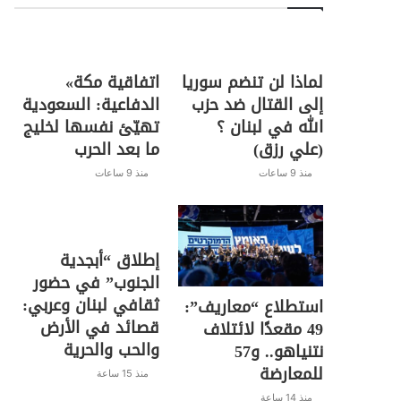
لماذا لن تنضم سوريا
اتفاقية مكة»
إلى القتال ضد حزب
الدفاعية: السعودية
الله في لبنان ؟
تهيّئ نفسها لخليج
(علي رزق)
ما بعد الحرب
منذ 9 ساعات
منذ 9 ساعات
إطلاق “أبجدية
الجنوب” في حضور
ثقافي لبنان وعربي:
استطلاع “معاريف”:
قصائد في الأرض
49 مقعدًا لائتلاف
والحب والحرية
نتنياهو.. و57
للمعارضة
منذ 15 ساعة
منذ 14 ساعة