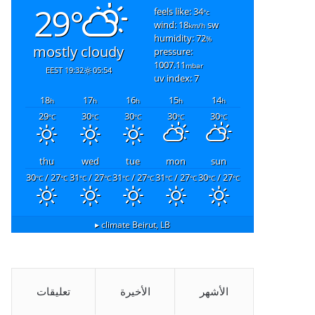
29°
feels like: 34
°c
wind: 18
sw
km/h
humidity: 72
%
mostly cloudy
pressure:
1007.11
mbar
19:32 EEST
05:54
uv index: 7
18
17
16
15
14
h
h
h
h
h
29
30
30
30
30
°C
°C
°C
°C
°C
thu
wed
tue
mon
sun
30
/ 27
31
/ 27
31
/ 27
31
/ 27
30
/ 27
°C
°C
°C
°C
°C
°C
°C
°C
°C
°C
climate ▸
Beirut, LB
الأشهر
الأخيرة
تعليقات