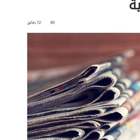
ية
90
12 دقائق