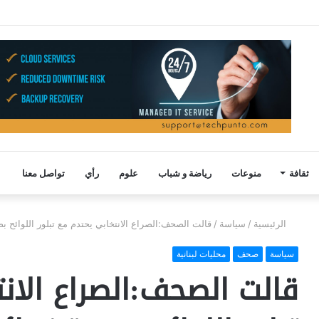
ثقافة
منوعات
رياضة و شباب
علوم
رأي
تواصل معنا
الرئيسية
/
سياسة
/
قالت الصحف:الصراع الانتخابي يحتدم مع تبلور اللوائح بص
سياسة
صحف
محليات لبنانية
قالت الصحف:الصراع الان