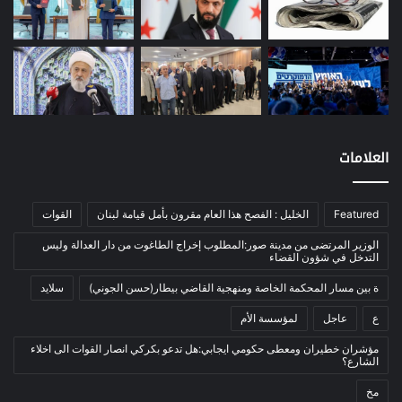
معادن
(1)
موازنة
(4)
نفط
(91)
اتصالات
(26)
اخبار مصورة
(100)
العلامات
الرئيسية
(56)
العالم العربي
(12)
Featured
الخليل : الفصح هذا العام مقرون بأمل قيامة لبنان
القوات
المحكمة الخاصة
(11)
بيئة
(2)
الوزير المرتضى من مدينة صور:المطلوب إخراج الطاغوت من دار العدالة وليس
التدخل في شؤون القضاء
ثقافة
(1٬228)
ة بين مسار المحكمة الخاصة ومنهجية القاضي بيطار(حسن الجوني)
سلايد
أدب وشعر
(133)
ع
عاجل
لمؤسسة الأم
إعلام
(108)
مؤشران خطيران ومعطى حكومي ايجابي:هل تدعو بكركي انصار القوات الى اخلاء
بروفايل
(1)
الشارع؟
تراث
(24)
مخ