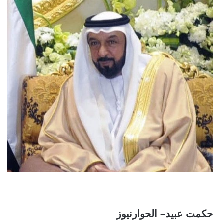
حكمت عبيد– الحوارنيوز