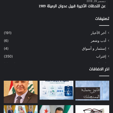
ديسمبر 29, 2018
عن اللحظات الأخيرة قبيل عدوان الرميلة 1989
تصنيفات
آخر الأخبار
(191)
أدب وشعر
(6)
إستثمار و أسواق
(4)
إغتراب
(350)
إقتصاد
(1٬040)
اخر الاضافات
أسهم
(2)
إعمار
(3)
بيئة
(16)
دراسة
(24)
طاقة
(12)
مصارف
(168)