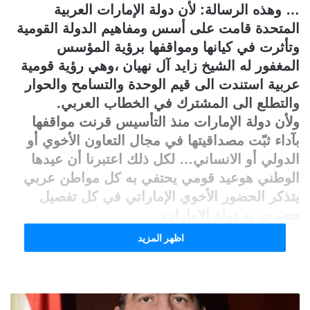
… وهذه الرسالة: لأن دولة الإمارات العربية
المتحدة قامت على أسس ومفاهيم الدولة القومية
وتأثرت في كيانها ومواقفها برؤية المؤسس
المغفور له الشيخ زايد آل نهيان ،وهي رؤية قومية
عربية استندت الى قيم الوحدة والتسامح والحوار
والتطلع الى المشترك في الخطاب العربي.
ولأن دولة الإمارات منذ التأسيس قرنت مواقفها
بآداء ثبّت مصداقيتها في مجال التعاون الأخوي أو
الدولي أو الانساني… لكل ذلك اعتبرنا أن عيدها
الوطني هوعيد قومي يحتفي به كل مواطن عربي
يتذكر الحضور الأخوي الإماراتي في كل تفصيل
حضرت به دولة الامارات.
كان للمؤسس وللقيادة التي تسلمت مقاليد الحكم
اظهر المزيد
من بعده مواقف ثابتة وراسخة في القضايا التي
تمس الواقع العربي وأمنه ومصالحه.
فمن أشهر أقوال الشيخ زايد المأثورة المخلدة في
التاريخ العربي إلى يومنا هذا قوله: "النفط العربي