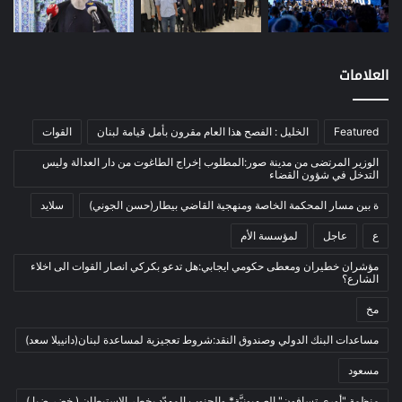
اتصالات
(26)
اخبار مصورة
(100)
العلامات
الرئيسية
(56)
العالم العربي
(12)
Featured
الخليل : الفصح هذا العام مقرون بأمل قيامة لبنان
القوات
المحكمة الخاصة
(11)
بيئة
(2)
الوزير المرتضى من مدينة صور:المطلوب إخراج الطاغوت من دار العدالة وليس
التدخل في شؤون القضاء
ثقافة
(1٬228)
ة بين مسار المحكمة الخاصة ومنهجية القاضي بيطار(حسن الجوني)
سلايد
أدب وشعر
(133)
ع
عاجل
لمؤسسة الأم
إعلام
(108)
مؤشران خطيران ومعطى حكومي ايجابي:هل تدعو بكركي انصار القوات الى اخلاء
بروفايل
(1)
الشارع؟
تراث
(24)
مخ
تربية وتعليم
(73)
مساعدات البنك الدولي وصندوق النقد:شروط تعجيزية لمساعدة لبنان(دانييلا سعد)
فلسفة
(22)
مسعود
فنون
(213)
منظمة "أوري تسافون" الصهيونيَّة* والجنوب المهدّد بخطر الاستيطان.( خضر ضيا )