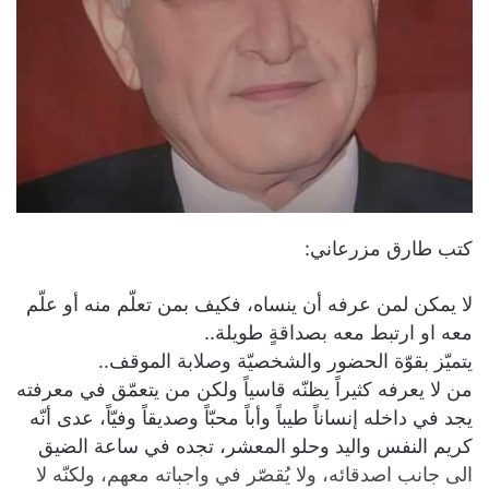
كتب طارق مزرعاني:
لا يمكن لمن عرفه أن ينساه، فكيف بمن تعلّم منه أو علّم
معه او ارتبط معه بصداقةٍ طويلة..
يتميّز بقوّة الحضور والشخصيّة وصلابة الموقف..
من لا يعرفه كثيراً يظنّه قاسياً ولكن من يتعمّق في معرفته
يجد في داخله إنساناً طيباً وأباً محبّاً وصديقاً وفيّاً، عدى أنّه
كريم النفس واليد وحلو المعشر، تجده في ساعة الضيق
الى جانب اصدقائه، ولا يُقصّر في واجباته معهم، ولكنّه لا