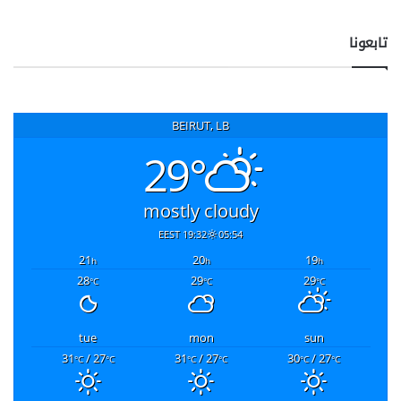
تابعونا
BEIRUT, LB
29°
mostly cloudy
19:32 EEST
05:54
21
20
19
h
h
h
28
29
29
°C
°C
°C
tue
mon
sun
31
/ 27
31
/ 27
30
/ 27
°C
°C
°C
°C
°C
°C