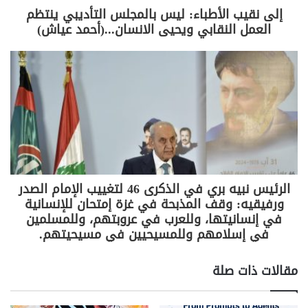
زرقط ولكل زملائه وتلاميذه وأقاربه وأحبته وعموم أهالي
إلى نقيب الأطباء: ليس بالمجلس التأديبي ينتظم
بلدة الزرارية.
العمل النقابي ويحيى الانسان...(أحمد عياش)
S
C
Pr
T
W
T
F
h
o
in
el
h
w
a
ar
p
t
e
at
itt
c
عاجل
e
y
gr
s
er
e
Li
a
A
b
n
m
p
o
الرئيس نبيه بري في الذكرى 46 لتغييب الإمام الصدر
k
p
o
ورفيقيه: وقف المذبحة في غزة إمتحان للإنسانية
k
في إنسانيتها، وللعرب في عروبتهم، وللمسلمين
في إسلامهم وللمسيحيين في مسيحيتهم.
مقالات ذات صلة