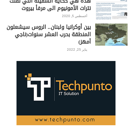
هذه هي حكاية السفينة التي نقلت
نترات الأمونيوم الى مرفأ بيروت
أغسطس 5, 2020
بين أوكرانيا ولبنان.. الروس سيشعلون
المنطقة بحرب العشر سنوات(ناجي
أمهز)
يناير 25, 2022