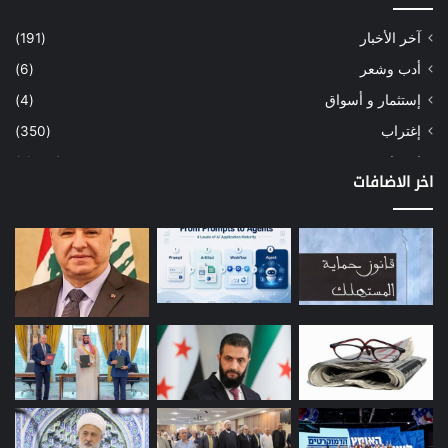
آخر الأخبار
(191)
أدب وشعر
(6)
إستثمار و أسواق
(4)
إغتراب
(350)
إقتصاد
(1٬040)
اخر الاضافات
أسهم
(2)
إعمار
(3)
بيئة
(16)
دراسة
(24)
طاقة
(12)
مصارف
(168)
معادن
(1)
موازنة
(4)
نفط
(91)