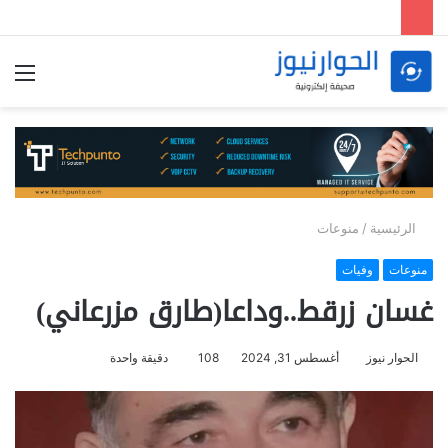
الق
الرئيسية
/
منوعات
منوعات
وفيات
غسان زرقط..وداعا(طارق مزرعاني)
الحوار نيوز
أغسطس 31, 2024
108
دقيقة واحدة