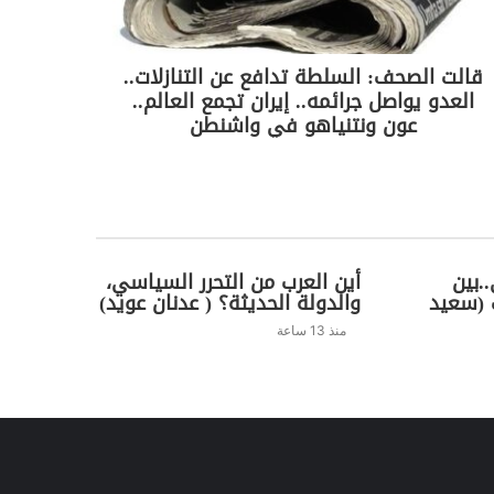
قالت الصحف: السلطة تدافع عن التنازلات..
العدو يواصل جرائمه.. إيران تجمع العالم..
عون ونتنياهو في واشنطن
.بين
أين العرب من التحرر السياسي،
 (سعيد
والدولة الحديثة؟ ( عدنان عويد)
منذ 13 ساعة