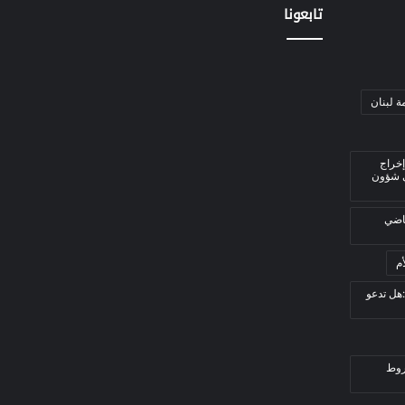
تابعونا
ة لبنان
إخراج
ي شؤون
قاضي
م
هل تدعو
روط