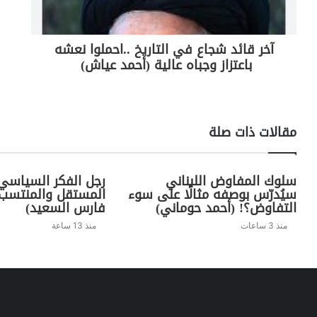
آخر قائد شجاع في التاريخ ..احملوا نعشه
باعتزاز وجباه عالية (أحمد عياش)
مقالات ذات صلة
سلوك المفاوض اللبناني
رجل الفكر السياسي.
سيُدرّس بوصفه مثالًا على سوء
المستقل والمنتسب
التفاوض؟! (أحمد حوماني)
فارس السعيد)
منذ 3 ساعات
منذ 13 ساعة