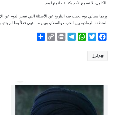
بالكامل، لا تسمح لأحد بكتابة خاتمتها بعد.
وربما سيأتي يوم يجيب فيه التاريخ عن الأسئلة التي نعجز اليوم عن الإ
المنطقة الرمادية بين الحرب والسلام، وبين ما انتهى فعلاً وما لم ينتهِ ب
S
C
Pr
T
W
T
F
h
o
in
el
h
w
a
ar
p
t
e
at
itt
c
عاجل
e
y
gr
s
er
e
Li
a
A
b
n
m
p
o
k
p
o
k