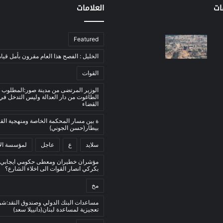
ات
العلامات
Featured
الخليل : الفصح هذا العام مقرون بأمل قيام
القوات
الوزير المرتضى من مدينة صور:المطلوب 
الطاغوت من دار العدالة وليس التدخل ف
القضاء
ة بين مسار المحكمة الخاصة ومنهجية ال
بيطار(حسن الجوني)
سلايد
ع
عاجل
لمؤسسة الأ
مؤشران خطيران ومعطى حكومي ايجابي:
بكركي انصار القوات الى اخلاء الشارع؟
مخ
مساعدات البنك الدولي وصندوق النقد:ش
تعجيزية لمساعدة لبنان(دانييلا سعد)