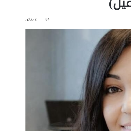
يل)
84
2 دقائق