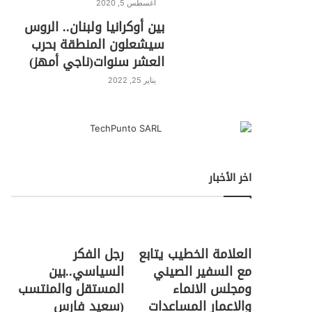
أغسطس 5, 2020
بين أوكرانيا ولبنان.. الروس
سيشعلون المنطقة بحرب
العشر سنوات(ناجي أمهز)
يناير 25, 2022
اخر الأخبار
العلامة الخطيب يتابع
رجل الفكر
مع السفير الصيني
السياسي..بين
ومجلس الانماء
المستقل والمنتسب
والاعمار المساعدات
(سعيد فارس