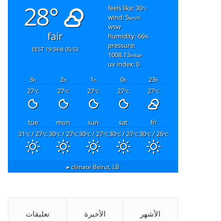
28°
feels like: 30
°c
wind: 5
km/h
wsw
fair
humidity: 66
%
pressure:
19:34 EEST
05:53
1008.13
mbar
uv index: 0
3
2
1
0
23
h
h
h
h
h
27
27
27
27
27
°C
°C
°C
°C
°C
tue
mon
sun
sat
fri
31
/ 27
30
/ 27
30
/ 27
30
/ 27
30
/ 26
°C
°C
°C
°C
°C
°C
°C
°C
°C
°C
climate ▸
Beirut, LB
الأشهر
الأخيرة
تعليقات