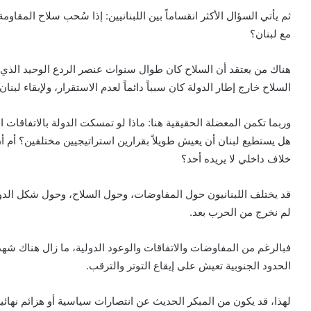
ثم يأتي السؤال الأكثر انقساماً بين اللبنانيين: إذا سُحب سلاح المق
مع لبنان؟
هناك من يعتقد أن السلاح كان طوال سنوات عنصر الردع الوحيد الذي م
السلاح خارج إطار الدولة كان سبباً دائماً لعدم الاستقرار، ولإبقاء لب
وربما تكمن المعضلة الحقيقية هنا: ماذا لو تمسكت الدولة بالاتفاقات 
هل يستطيع لبنان أن يعيش طويلاً بقرارين استراتيجيين مختلفين؟ أم أن
خلاف داخلي لا يريده أحد؟
قد يختلف اللبنانيون حول المفاوضات، وحول السلاح، وحول شكل الدول
لم نخرج من الحرب بعد.
فبالرغم من المفاوضات والاتفاقات والوعود الدولية، ما زال هناك شه
الحدود الجنوبية تعيش على إيقاع التوتر والترقب.
لهذا، قد يكون من المبكر الحديث عن انتصارات سياسية أو هزائم نهائي