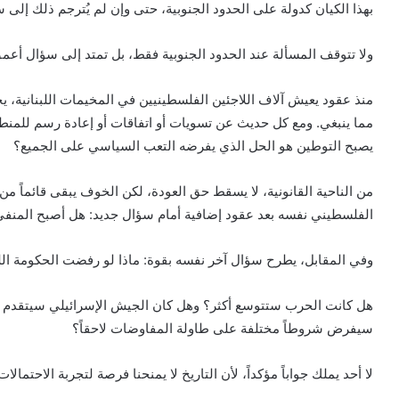
بهذا الكيان كدولة على الحدود الجنوبية، حتى وإن لم يُترجم ذلك إلى س
ولا تتوقف المسألة عند الحدود الجنوبية فقط، بل تمتد إلى سؤال أعم
منذ عقود يعيش آلاف اللاجئين الفلسطينيين في المخيمات اللبنانية، يحم
مما ينبغي. ومع كل حديث عن تسويات أو اتفاقات أو إعادة رسم للمنطق
يصبح التوطين هو الحل الذي يفرضه التعب السياسي على الجميع؟
من الناحية القانونية، لا يسقط حق العودة، لكن الخوف يبقى قائماً من
الفلسطيني نفسه بعد عقود إضافية أمام سؤال جديد: هل أصبح المنفى وط
وفي المقابل، يطرح سؤال آخر نفسه بقوة: ماذا لو رفضت الحكومة اللب
هل كانت الحرب ستتوسع أكثر؟ وهل كان الجيش الإسرائيلي سيتقدم أكثر
سيفرض شروطاً مختلفة على طاولة المفاوضات لاحقاً؟
لا أحد يملك جواباً مؤكداً، لأن التاريخ لا يمنحنا فرصة لتجربة الاحتمالات