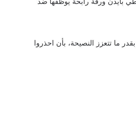
يعطي بايدن ورقة رابحة يوظفها ضد
قدر ما تتعزز النصيحة، بأن احذروا