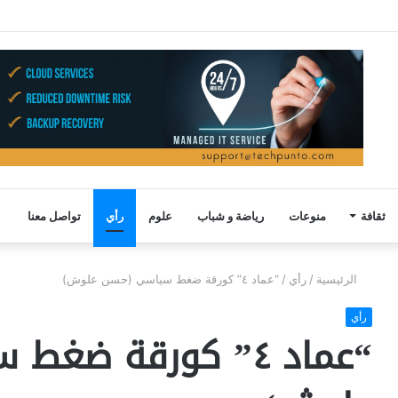
ثقافة
منوعات
رياضة و شباب
علوم
رأي
تواصل معنا
الرئيسية
/
رأي
/
“عماد ٤” كورقة ضغط سياسي (حسن علوش)
رأي
“عماد ٤” كورقة ض