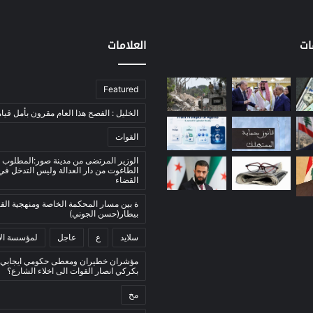
ات
العلامات
Featured
الخليل : الفصح هذا العام مقرون بأمل قيام
القوات
الوزير المرتضى من مدينة صور:المطلوب 
الطاغوت من دار العدالة وليس التدخل ف
القضاء
ة بين مسار المحكمة الخاصة ومنهجية ال
بيطار(حسن الجوني)
سلايد
ع
عاجل
لمؤسسة الأ
مؤشران خطيران ومعطى حكومي ايجابي:
بكركي انصار القوات الى اخلاء الشارع؟
مخ