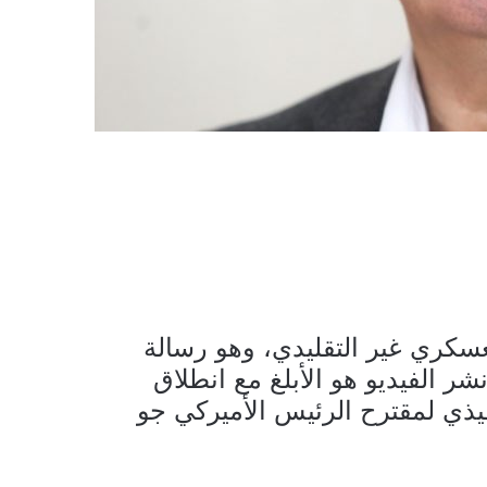
 ” عماد٤” له وزنه العسكري غير التقليدي، وهو رسالة
شر الفيديو هو الأبلغ مع انطلاق
ذي لمقترح الرئيس الأميركي جو