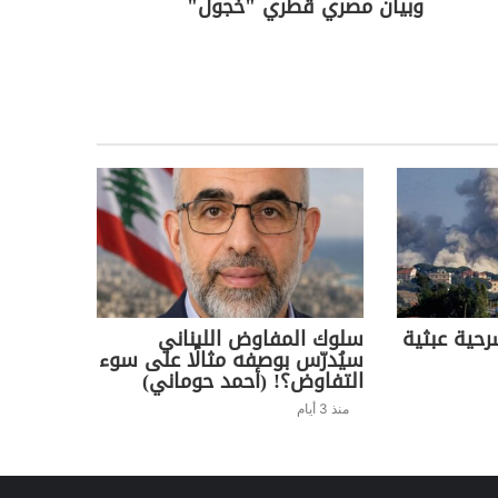
وبيان مصري قطري "خجول"
حية عبثية
سلوك المفاوض اللبناني
سيُدرّس بوصفه مثالًا على سوء
التفاوض؟! (أحمد حوماني)
منذ 3 أيام