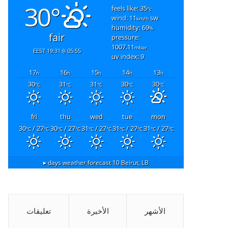
30°
feels like: 35
°c
wind: 11
sw
km/h
humidity: 69
%
fair
pressure:
1007.11
mbar
19:31 EEST
05:55
uv index: 9
17
16
15
14
13
h
h
h
h
h
30
31
31
30
30
°C
°C
°C
°C
°C
fri
thu
wed
tue
mon
30
/ 27
30
/ 27
31
/ 27
31
/ 27
31
/ 27
°C
°C
°C
°C
°C
°C
°C
°C
°C
°C
10 days weather forecast ▸
Beirut, LB
الأشهر
الأخيرة
تعليقات