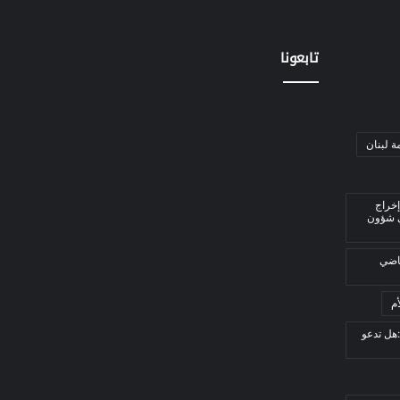
تابعونا
ة لبنان
إخراج
ي شؤون
قاضي
م
هل تدعو