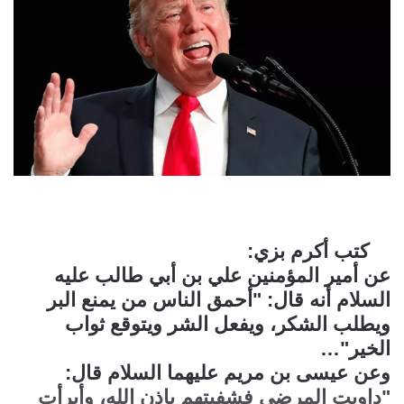
كتب أكرم بزي:
عن أمير المؤمنين علي بن أبي طالب عليه
السلام أنه قال: "أحمق الناس من يمنع البر
ويطلب الشكر، ويفعل الشر ويتوقع ثواب
الخير"…
وعن عيسى بن مريم عليهما السلام قال:
"داويت المرضى فشفيتهم بإذن الله، وأبرأت