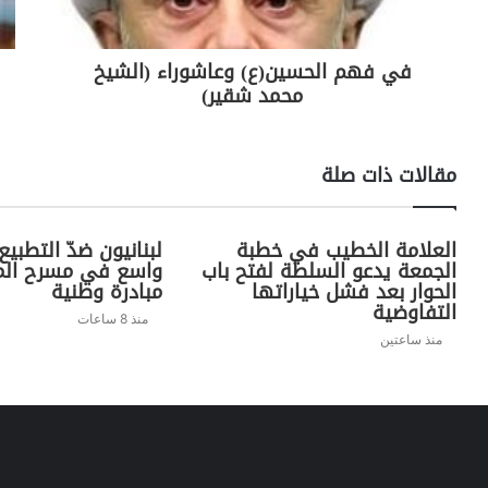
في فهم الحسين(ع) وعاشوراء (الشيخ
محمد شقير)
مقالات ذات صلة
العلامة الخطيب في خطبة
لبنانيون ضدّ التطبيع 
الجمعة يدعو السلطة لفتح باب
واسع في مسرح الم
الحوار بعد فشل خياراتها
مبادرة وطنية
التفاوضية
منذ 8 ساعات
منذ ساعتين