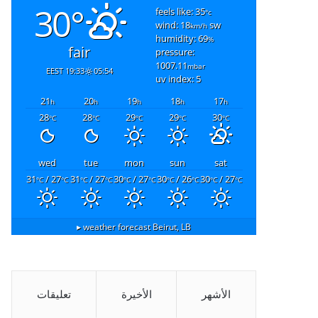
30°
feels like: 35
°c
wind: 18
sw
km/h
humidity: 69
%
fair
pressure:
1007.11
mbar
19:33 EEST
05:54
uv index: 5
21
20
19
18
17
h
h
h
h
h
28
28
29
29
30
°C
°C
°C
°C
°C
wed
tue
mon
sun
sat
31
/ 27
31
/ 27
30
/ 27
30
/ 26
30
/ 27
°C
°C
°C
°C
°C
°C
°C
°C
°C
°C
weather forecast ▸
Beirut, LB
الأشهر
الأخيرة
تعليقات