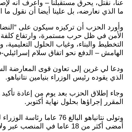
عنا، نقتل، يحرق مستقبلنا – وأعرف أنه لإصل
ما الذي نعارضه، بل علينا أيضا أن نقول ما ا
وأورد الحزب أن تركيزه سيكون على “النضال
الأمن في ظل حرب مستمرة، وارتفاع كلفة 
التخطيط والبناء، وغياب الحلول التعليمية، وا
الهامش – الدفع نحو اتفاق سلام إسرائيلي-
ودعا لي غرين إلى تعاون قوى المعارضة الساع
الذي يقوده رئيس الوزراء بنيامين نتانياهو.
وجاء إطلاق الحزب بعد يوم من إعادة تأكيد
المقرر إجراؤها بحلول نهاية أكتوبر.
وتولى نتانياهو البالغ 76 عاما
أمضى أكثر من 18 عاما في المنصب عبر ولايات متعددة منذ العام 1996.