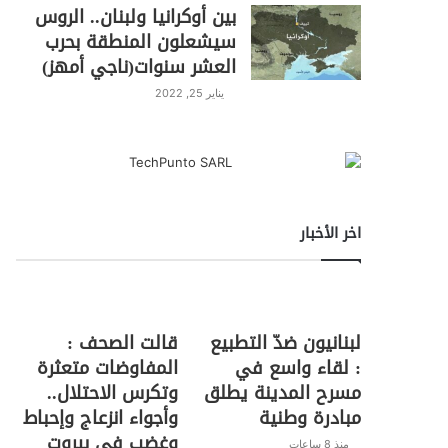
بين أوكرانيا ولبنان.. الروس
سيشعلون المنطقة بحرب
العشر سنوات(ناجي أمهز)
يناير 25, 2022
اخر الأخبار
لبنانيون ضدّ التطبيع
قالت الصحف :
: لقاء واسع في
المفاوضات متعثرة
مسرح المدينة يطلق
وتكرس الاحتلال..
مبادرة وطنية
وأجواء انزعاج وإحباط
وغضب في بيروت
منذ 8 ساعات