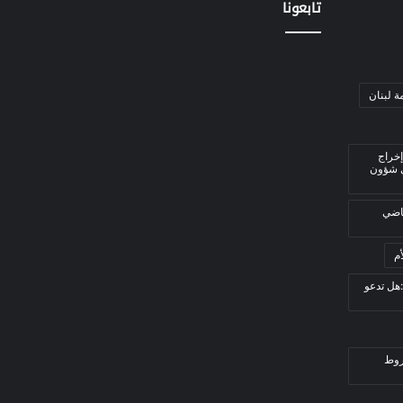
تابعونا
ة لبنان
إخراج
ي شؤون
قاضي
م
هل تدعو
روط