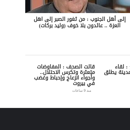
إلى أهل الجنوب : من ثغور الصبر إلى اهل
العزة .. عائدون بلا خوف (وليد بركات)
: لقاء
قالت الصحف : المفاوضات
دينة يطلق
متعثرة وتكرس الاحتلال..
وأجواء انزعاج وإحباط وغضب
في بيروت
منذ 9 ساعات