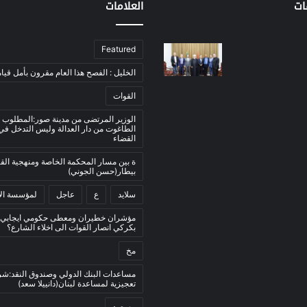
ات
العلامات
Featured
الخليل : الفصح هذا العام مقرون بأمل قيام
القوات
الوزير المرتضى من مدينة صور:المطلوب 
الطاغوت من دار العدالة وليس التدخل ف
القضاء
ة بين مسار المحكمة الخاصة ومنهجية ال
بيطار(حسن الجوني)
سلايد
ع
عاجل
لمؤسسة الأ
مؤشران خطيران ومعطى حكومي ايجابي:
بكركي انصار القوات الى اخلاء الشارع؟
مخ
مساعدات البنك الدولي وصندوق النقد:ش
تعجيزية لمساعدة لبنان(دانييلا سعد)
مسعود