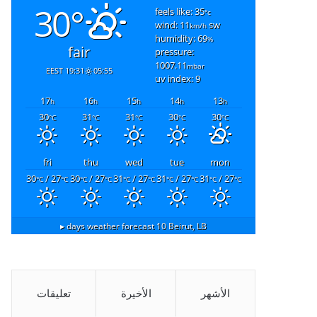
30°
feels like: 35
°c
wind: 11
sw
km/h
humidity: 69
%
fair
pressure:
1007.11
mbar
19:31 EEST
05:55
uv index: 9
17
16
15
14
13
h
h
h
h
h
30
31
31
30
30
°C
°C
°C
°C
°C
fri
thu
wed
tue
mon
30
/ 27
30
/ 27
31
/ 27
31
/ 27
31
/ 27
°C
°C
°C
°C
°C
°C
°C
°C
°C
°C
10 days weather forecast ▸
Beirut, LB
الأشهر
الأخيرة
تعليقات