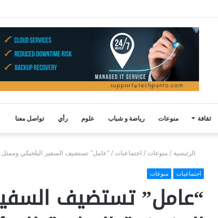
ثقافة
منوعات
رياضة و شباب
علوم
رأي
تواصل معنا
الرئيسية
/
منوعات
/
اجتماعيات
/
“عامل” تستضيف السفير البلجيكي وممثل ا
اجتماعيات
منوعات
“عامل” تستضيف السفير