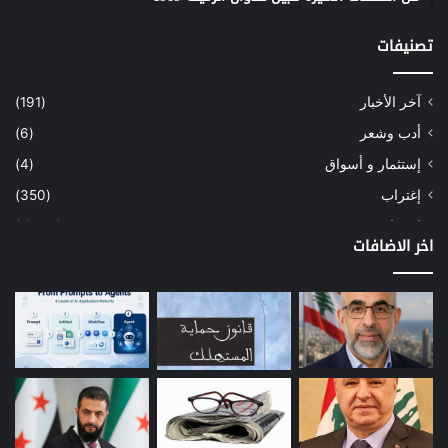
تصنيفات
آخر الأخبار
(191)
أدب وشعر
(6)
إستثمار و أسواق
(4)
إغتراب
(350)
إقتصاد
(1٬040)
اخر الاضافات
أسهم
(2)
إعمار
(3)
بيئة
(16)
دراسة
(24)
طاقة
(12)
مصارف
(168)
معادن
(1)