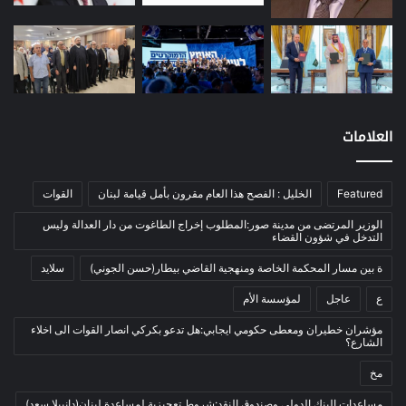
موازنة
(4)
نفط
(91)
اتصالات
(26)
اخبار مصورة
(100)
العلامات
الرئيسية
(56)
العالم العربي
(12)
المحكمة الخاصة
(11)
Featured
الخليل : الفصح هذا العام مقرون بأمل قيامة لبنان
القوات
بيئة
(2)
الوزير المرتضى من مدينة صور:المطلوب إخراج الطاغوت من دار العدالة وليس
التدخل في شؤون القضاء
ثقافة
(1٬228)
ة بين مسار المحكمة الخاصة ومنهجية القاضي بيطار(حسن الجوني)
سلايد
أدب وشعر
(133)
ع
عاجل
لمؤسسة الأم
إعلام
(108)
مؤشران خطيران ومعطى حكومي ايجابي:هل تدعو بكركي انصار القوات الى اخلاء
بروفايل
(1)
الشارع؟
تراث
(24)
مخ
تربية وتعليم
(73)
مساعدات البنك الدولي وصندوق النقد:شروط تعجيزية لمساعدة لبنان(دانييلا سعد)