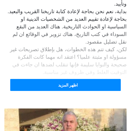
وتأييد.
بداية، نعم نحن بحاجة لإعادة كتابة تاريخنا القريب والبعيد.
بحاجة لإعادة تقييم العديد من الشخصيات الدينية او
السياسية او الحوادث التاريخية. هناك العديد من البقع
السوداء في كتب التاريخ، هناك تزوير في الوقائع ان لم
نقل تضليل مقصود.
لكن، كيف تتم هذه الخطوات، هل بإطلاق تصريحات غير
مسؤولة او مثبتة علميا؟ اعتقد انه مهما كانت الفكرة
صحيحة والنوايا سليمة فإنها تنقلب لضدها ان جاءت في
التوقيت الغلط وفي ظروف غير مناسبة.
ان اعادة كتابة التاريخ تحتاج لمؤسسات، مؤرخين، علماء
اظهر المزيد
اجتماع، والاهم الى علماء محايدين يتميزون بالموضوعية
والنزاهة العلمية … التصريحات المتسرّعة تلحق ضررا بما
يسعى اليه الكثيرون من اجل اعادة كتابة التاريخ.
لست بوارد تفنيد او تأييد تصريحات النوري حول صلاح
الدين الأيوبي. لكن اعتقد انها ادت الى نتائج عكسية …ذلك
ان تناول شخصيات تاريخية او سياسية بعجالة او على