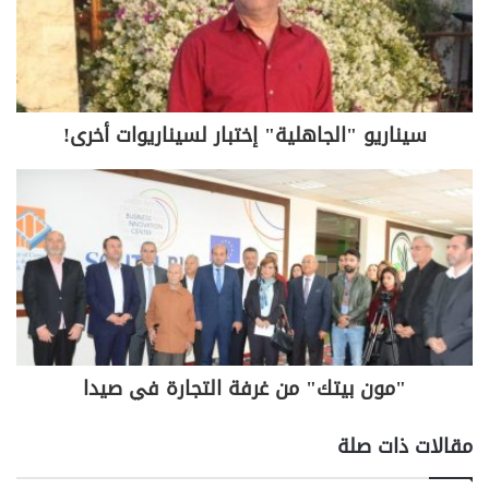
وسائل التواصل الاجتماعي بدون شواهد مثبتة او مستندات
علمية ومحايدة لا تحل المشكلة بل تؤدي الى زيادة
التجاذبات والتفرقة. ان كل من يتابع التعليقات حولها يلمس
ما ذهبنا اليه.
ثم لماذا تثار مثل هذه الامور الان بالذات؟ من المستفيد
سيناريو "الجاهلية" إختبار لسيناريوات أخرى!
من عاصفة التصريحات والتصريحات المعاكسة؟ ومن هذا
التجييش والتخوين من قبل عدة أطراف مؤيدة ومعارضة
لما أورده النوري؟
مرة اخرى نعم نحن بحاجة لإعادة كتابة تاريخنا وتصحيحه،
لإعادة تقييم العديد من الشخصيات الدينية والسياسة وفق
رؤية علمية وموضوعية ومحايدة، لكن ليس على صفحات
التواصل الاجتماعي ومن قبل بعض من ليس له علاقة
بالتقييم الموضوعي او الدقة العلمية بل ينطلق من تحامل
مسبق.
"مون بيتك" من غرفة التجارة في صيدا
ان الدخول في متاهات التاريخ بعجالة يلحق ضررا بحاضرنا
ومستقبلنا ويساهم في احداث شروخ وتجاذبات وتجييش
مقالات ذات صلة
لسنا بحاجة اليه الان.