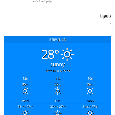
يوليو 27, 2025
تابعونا
BEIRUT, LB
28°
sunny
19:31 EEST
05:55
12
11
10
h
h
h
30
29
29
°C
°C
°C
wed
tue
mon
31
/ 27
32
/ 27
31
/ 27
°C
°C
°C
°C
°C
°C