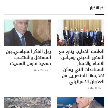
h
o
in
el
h
w
a
اخر الأخبار
ar
p
t
e
at
itt
c
Featured
عاجل
e
y
gr
s
er
e
Li
a
A
b
n
m
p
o
k
p
o
k
العلامة الخطيب يتابع مع
رجل الفكر السياسي..بين
السفير الصيني ومجلس
المستقل والمنتسب
الانماء والاعمار
(سعيد فارس السعيد)
المساعدات التي يمكن
منذ 20 ساعة
تقديمها للمتضررين من
العدوان الاسرائيلي
منذ 11 ساعة