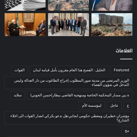
معادن
(1)
موازنة
(4)
نفط
(91)
اتصالات
(26)
اخبار مصورة
(100)
العلامات
الرئيسية
(56)
العالم العربي
(12)
Featured
الخليل : الفصح هذا العام مقرون بأمل قيامة لبنان
القوات
المحكمة الخاصة
(11)
الوزير المرتضى من مدينة صور:المطلوب إخراج الطاغوت من دار العدالة وليس
بيئة
(2)
التدخل في شؤون القضاء
ثقافة
(1٬227)
ة بين مسار المحكمة الخاصة ومنهجية القاضي بيطار(حسن الجوني)
سلايد
أدب وشعر
(133)
ع
عاجل
لمؤسسة الأم
إعلام
(108)
مؤشران خطيران ومعطى حكومي ايجابي:هل تدعو بكركي انصار القوات الى اخلاء
الشارع؟
بروفايل
(1)
مخ
تراث
(24)