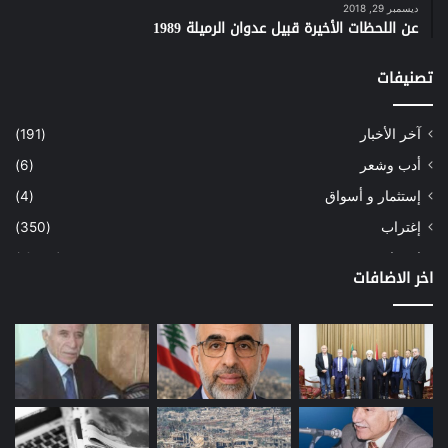
ديسمبر 29, 2018
عن اللحظات الأخيرة قبيل عدوان الرميلة 1989
تصنيفات
آخر الأخبار
(191)
أدب وشعر
(6)
إستثمار و أسواق
(4)
إغتراب
(350)
إقتصاد
(1٬039)
اخر الاضافات
أسهم
(2)
إعمار
(3)
بيئة
(16)
دراسة
(24)
طاقة
(12)
مصارف
(168)