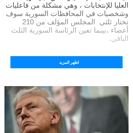
العليا للإنتخابات ، وهي مشكلة من فاعليات
وشخصيات في المحافظات السورية سوف
تختار ثلثي المجلس المؤلف من 210
أعضاء ،بينما تعين الرئاسة السورية الثلث
الباقي.
اظهر المزيد
وستكون عملية التصويت في مراكز الدوائر
الانتخابية المحددة في معظم المحافظات
من قبل اللجنة العليا لانتخابات مجلس
الشعب، على أن يتم تحديد موعد لاحق
للاقتراع في بعض مناطق محافظتي الرقة
والحسكة، بينما ستبقى مقاعد باقي الدوائر
شاغرة في المحافظتين، إضافة إلى دوائر
محافظة
السويداء
كافة إلى حين توافر