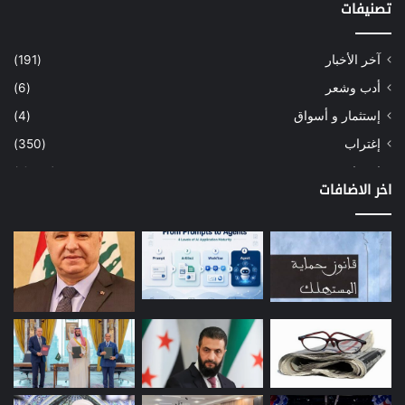
تصنيفات
آخر الأخبار
(191)
أدب وشعر
(6)
إستثمار و أسواق
(4)
إغتراب
(350)
إقتصاد
(1٬040)
اخر الاضافات
أسهم
(2)
إعمار
(3)
بيئة
(16)
دراسة
(24)
طاقة
(12)
مصارف
(168)
معادن
(1)
موازنة
(4)