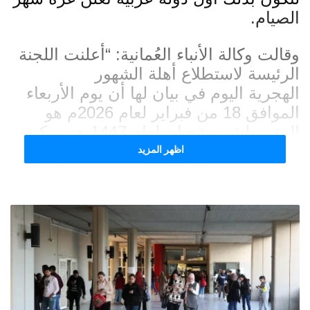
الصيام.
وقالت وكالة الأنباء العُمانية: “أعلنت اللجنة
الرئيسة لاستطلاع أهلة
الشهور
الهجرية
اليوم في بيان لها أن يوم الأربعاء
الموافق 18 من فبراير لعام 2026م هو
المتمم لشهر
شعبان
لعام 1447 هـ، ويكون
يوم الخميس غرة شهر رمضان لعام 1447
اظهر المزيد
هـ، الموافق 19 من فبراير لعام 2026م”.
ووفق بيان اللجنة فإنه “نظرا لما أثبته علم
الفلك من تأكيد نزول القمر يوم الثلاثاء
التاسع والعشرين من شعبان لعام 1447هـ،
الموافق 17 من فبراير لعام 2026م، قبل أو
مع غروب الشمس في جميع محافظات
سلطنة عُمان، وعليه فرؤيته مستحيلة في