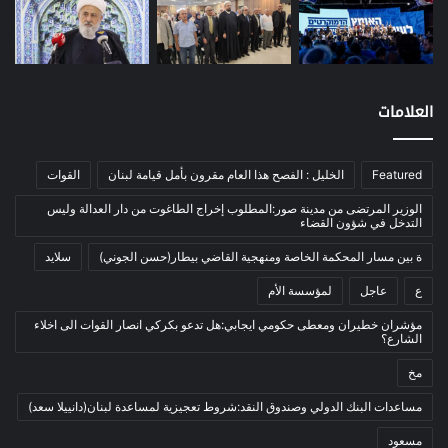
نفط
(91)
اتصالات
(26)
اخبار مصورة
(100)
العلامات
الرئيسية
(56)
العالم العربي
(12)
Featured
الخليل : الفصح هذا العام مقرون بأمل قيامة لبنان
القوات
المحكمة الخاصة
(11)
بيئة
(2)
الوزير المرتضى من مدينة صور:المطلوب إخراج الطاغوت من دار العدالة وليس
التدخل في شؤون القضاء
ثقافة
(1٬228)
ة بين مسار المحكمة الخاصة ومنهجية القاضي بيطار(حسن الجوني)
سلايد
أدب وشعر
(133)
ع
عاجل
لمؤسسة الأم
إعلام
(108)
مؤشران خطيران ومعطى حكومي ايجابي:هل تدعو بكركي انصار القوات الى اخلاء
بروفايل
(1)
الشارع؟
تراث
(24)
مخ
تربية وتعليم
(73)
مساعدات البنك الدولي وصندوق النقد:شروط تعجيزية لمساعدة لبنان(دانييلا سعد)
فلسفة
(22)
مسعود