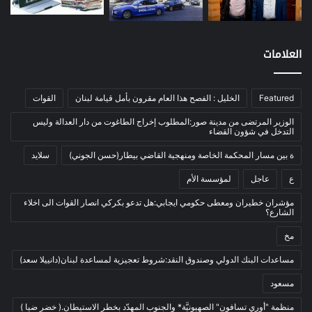
نفط
(91)
اتصالات
(26)
اخبار مصورة
(100)
العلامات
الرئيسية
(56)
العالم العربي
(12)
Featured
الخليل : الفصح هذا العام مقرون بأمل قيامة لبنان
القوات
المحكمة الخاصة
(11)
الوزير المرتضى من مدينة صور:المطلوب إخراج الطاغوت من دار العدالة وليس
بيئة
(2)
التدخل في شؤون القضاء
ثقافة
(1٬227)
ة بين مسار المحكمة الخاصة ومنهجية القاضي بيطار(حسن الجوني)
سلايد
أدب وشعر
(133)
ع
عاجل
لمؤسسة الأم
إعلام
(108)
مؤشران خطيران ومعطى حكومي ايجابي:هل تدعو بكركي انصار القوات الى اخلاء
الشارع؟
بروفايل
(1)
مخ
تراث
(24)
تربية وتعليم
(73)
مساعدات البنك الدولي وصندوق النقد:شروط تعجيزية لمساعدة لبنان(دانييلا سعد)
فلسفة
(22)
مسعود
فنون
(213)
منظمة "أوري تسافون" الصهيونيَّة* والجنوب المهدّد بخطر الاستيطان.( خضر ضيا )