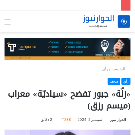
الق
الرئيسية
/
رأي
رأي
صحف
«زلّة» جبور تفضح «سياديّة» معراب
(ميسم رزق)
الحوار نيوز
سبتمبر 2, 2024
1٬238
2 دقائق