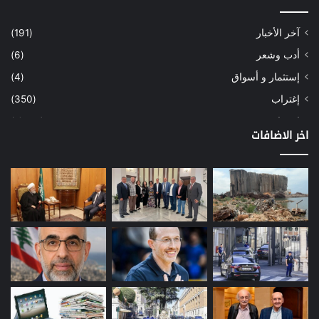
آخر الأخبار
(191)
أدب وشعر
(6)
إستثمار و أسواق
(4)
إغتراب
(350)
إقتصاد
(1٬039)
اخر الاضافات
أسهم
(2)
إعمار
(3)
بيئة
(16)
دراسة
(24)
طاقة
(12)
مصارف
(168)
معادن
(1)
موازنة
(4)