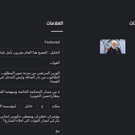
ات
العلامات
Featured
الخليل : الفصح هذا العام مقرون بأمل قيام
القوات
الوزير المرتضى من مدينة صور:المطلوب 
الطاغوت من دار العدالة وليس التدخل ف
القضاء
ة بين مسار المحكمة الخاصة ومنهجية ال
بيطار(حسن الجوني)
سلايد
ع
عاجل
لمؤسسة الأ
مؤشران خطيران ومعطى حكومي ايجابي:
بكركي انصار القوات الى اخلاء الشارع؟
مخ