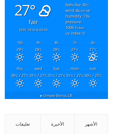
27°
feels like: 30
°c
wind: 8
se
km/h
humidity: 73
%
fair
pressure:
1006.1
mbar
19:32 EEST
05:54
uv index: 0
10
9
8
7
6
h
h
h
h
h
29
28
28
27
27
°C
°C
°C
°C
°C
thu
wed
tue
mon
sun
30
/ 27
31
/ 27
31
/ 27
31
/ 27
30
/ 27
°C
°C
°C
°C
°C
°C
°C
°C
°C
°C
climate ▸
Beirut, LB
الأشهر
الأخيرة
تعليقات