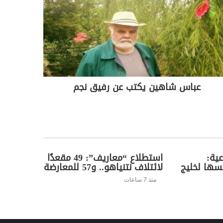
عباس شاهين يكتب عن رفيق نجم
ية:
استطلاع “معاريف”: 49 مقعدًا
سها لخليج
لائتلاف نتنياهو.. و57 للمعارضة
منذ 7 ساعات