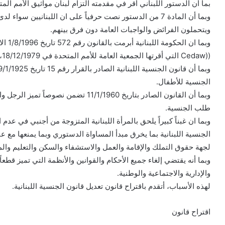
بما أن الدستور اللبناني أقر في مقدمته التزام لبنان مواثيق الأمم المت
وبما أن المادة 7 من الدستور نصت حرفياً على ان اللبنانيين 
ويتحملون الفرائض والواجبات العامة دون فرق بينهم.
وبما ا
((Cedaw التي أقرتها الجمعية العامة للأمم المتحدة في 18/12/1979،
الجنسية للأطفال.
وبما أن القانون الصادر بتاريخ 11/1/1960 
طلب الجنسية.
وبما ان غبناً كبيراً يلحق بالمرأة اللبنانية المتزوجة من أجنبي في عدم
الجنسية اللبنانية بما يخرق مبدأ المساواة الدستوري وبما يمنعها مع عائ
لجهة حقوق التملك والإقامة والعمل والاستشفاء والسكن والتعليم وال
وبما أنه يقتضي إلغاء جميع الأحكام والقوانين والأنظمة التي تميز قطعا
والإدارية والاجتماعية والوطنية.
لهذه الأسباب، أتقدم باقتراح قانون تعديل قانون الجنسية اللبنانية.
اقتراح قانون