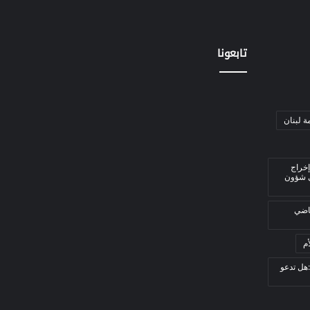
تابعونا
ة لبنان
إخراج
ي شؤون
قاضي
م
هل تدعو