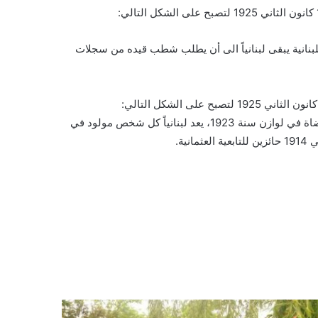
اللبنانية يبقى لبنانياً الى أن يطلب شطب قيده من سجلات
مع الاحتفاظ بحقوق الاختيار المنصوص عليها في معاهدة الصلح الممضاة في لوازن سنة 1923، يعد لبنانياً كل شخص مولود في