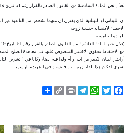
يّعدّل نص المادة السادسة من القانون الصادر بالقرار رقم 51 تاريخ 19 كانون الثاني 1925 لتصبح على الشكل التالي:
ان اللبناني او اللبنانية الذي يقترن أي منهما بشخص من التابعية غير 
الإحصاء لاكتسابه جنسية زوجه.
المادة الخامسة
يّعدّل نص المادة العاشرة من القانون الصادر بالقرار رقم 51 تاريخ 19 كانون الثاني 1925 لتصبح على الشكل التالي:
أراضي لبنان الكبير من اب أو أم ولدا فيه أيضاً، وكانا في 1 تشرين الثاني 1914 حائزين للتابعية العثمانية.
تسري احكام هذا القانون من تاريخ نشره في الجريدة الرسمية.
S
C
Pr
T
W
T
F
h
o
in
el
h
w
a
ar
p
t
e
at
itt
c
e
y
gr
s
er
e
Li
a
A
b