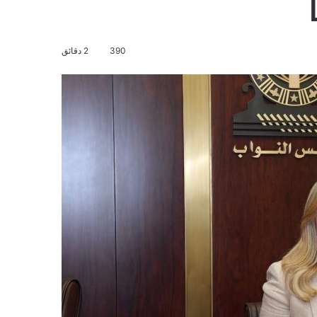
390
2 دقائق