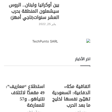
بين أوكرانيا ولبنان.. الروس
سيشعلون المنطقة بحرب
العشر سنوات(ناجي أمهز)
يناير 25, 2022
اخر الأخبار
اتفاقية مكة»
استطلاع “معاريف”:
الدفاعية: السعودية
49 مقعدًا لائتلاف
تهيّئ نفسها لخليج
نتنياهو.. و57
ما بعد الحرب
للمعارضة
منذ ساعتين
منذ 7 ساعات