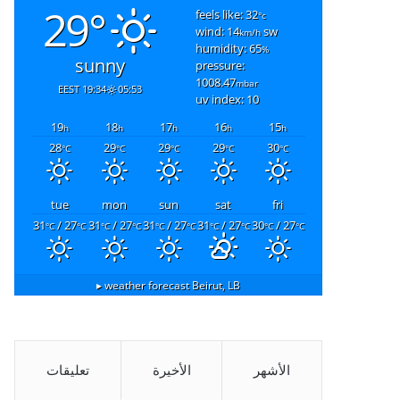
29°
feels like: 32
°c
wind: 14
sw
km/h
humidity: 65
%
sunny
pressure:
1008.47
mbar
19:34 EEST
05:53
uv index: 10
19
18
17
16
15
h
h
h
h
h
28
29
29
29
30
°C
°C
°C
°C
°C
tue
mon
sun
sat
fri
31
/ 27
31
/ 27
31
/ 27
31
/ 27
30
/ 27
°C
°C
°C
°C
°C
°C
°C
°C
°C
°C
weather forecast ▸
Beirut, LB
الأشهر
الأخيرة
تعليقات