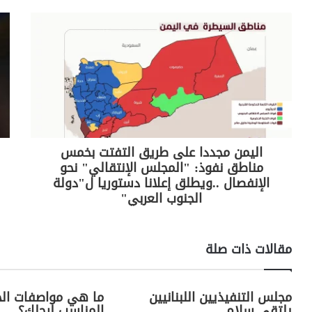
n
m
p
o
k
p
o
k
اليمن مجددا على طريق التفتت بخمس
مناطق نفوذ: "المجلس الإنتقالي" نحو
الإنفصال ..ويطلق إعلانا دستوريا ل"دولة
الجنوب العربي"
مقالات ذات صلة
مجلس التنفيذيين اللبنانيين
ما هي مواصفات الح
يلتقي سلام
المناسب لرجلك؟