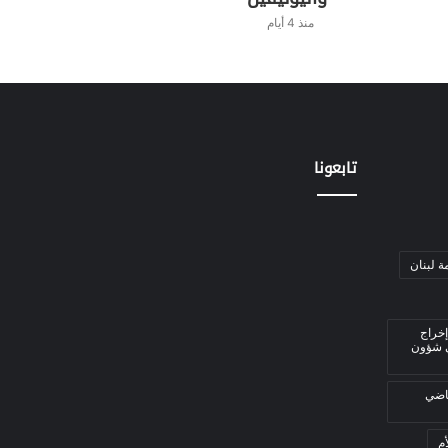
منذ 4 أيام
تابعونا
ة لبنان
إخراج
ي شؤون
قاضي
م