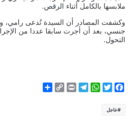
ملابسها بالكامل أثناء الرقص.
وكشفت المصادر أن السيدة تُدعى رامي،
جنسي، بعد أن أجرت سابقا عددا من الإجراءا
التحول.
S
C
Pr
T
W
T
F
h
o
in
el
h
w
a
ar
p
t
e
at
itt
c
عاجل
e
y
gr
s
er
e
Li
a
A
b