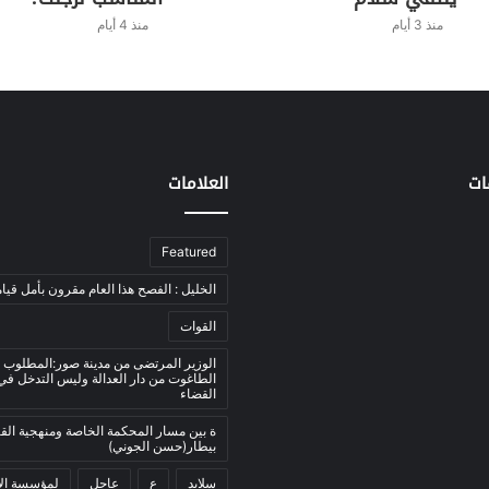
منذ 3 أيام
منذ 4 أيام
ات
العلامات
Featured
الخليل : الفصح هذا العام مقرون بأمل قيام
القوات
الوزير المرتضى من مدينة صور:المطلوب 
الطاغوت من دار العدالة وليس التدخل ف
القضاء
ة بين مسار المحكمة الخاصة ومنهجية ال
بيطار(حسن الجوني)
سلايد
ع
عاجل
لمؤسسة الأ