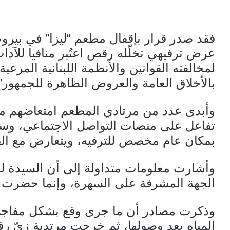
فقد صدر قرار بإقفال مطعم “ليزا” في بيرو
عرض ترفيهي تخلّله رقص اعتُبر منافيا للآدا
لمخالفته القوانين والأنظمة اللبنانية المرعية 
بالأخلاق العامة والعروض الظاهرة للجمهور”
وأبدى عدد من مرتادي المطعم امتعاضهم من
تفاعل على منصات التواصل الاجتماعي، وسط
بمكان عام مخصص للترفيه، ويتعارض مع القي
وأشارت معلومات متداولة إلى أن السيدة 
الجهة المشرفة على السهرة، وإنما حضرت بص
وذكرت مصادر أن ما جرى وقع بشكل مفاجئ،
المياه بعد وصولها، ثم خرجت مرتدية زيّ رق