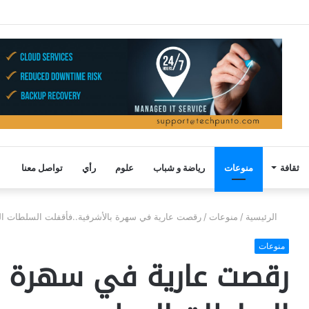
ثقافة
منوعات
رياضة و شباب
علوم
رأي
تواصل معنا
الرئيسية
/
منوعات
/
رقصت عارية في سهرة بالأشرفية..فأقفلت السلطات ا
منوعات
رقصت عارية في سهرة با