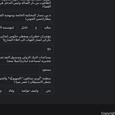
الطاغوت من دار العدالة وليس التدخل ف
القضاء
ة بين مسار المحكمة الخاصة ومنهجية ال
بيطار(حسن الجوني)
سلايد
ع
عاجل
لمؤسسة الأ
مؤشران خطيران ومعطى حكومي ايجابي:
بكركي انصار القوات الى اخلاء الشارع؟
مخ
مساعدات البنك الدولي وصندوق النقد:ش
تعجيزية لمساعدة لبنان(دانييلا سعد)
مسعود
منظمة "أوري تسافون" الصهيونيَّة* والجنو
بخطر الاستيطان.( خضر ضيا )
نحن
واصف عواضة
وفاة
ي