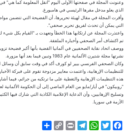
وعنونت المجلة في صفحتها الأولى اليوم "انقل المعلومة كما هي" ف
الذي يعلو مدخل مقرها الرئيسي في هامبورغ.
وأقرت المجلة في مقال لهيئة تحريرها، أن الفضيحة التي تتضمن مواضي
التي يمكن أن تحدث لفريق تحرير صحفي".
واعتذرت المجلة عن ارتكابها هذا الخطأ وتعهدت بـ "القيام بكل شيء ل
تم اكتشاف أمر الصحفي وأخباره الملفقة.
ووصف اتحاد نقابة الصحفيين في ألمانيا القضية بأنها أكبر فضيحة تزو
نشرتها مجلة شتيرن الألمانية عام 1983 وتبين فيما بعد أنها مزورة.
وكان الصحفي الفرنسي بيير لو كورف أكد في وقت سابق أن وسائل الإع
للتنظيمات الإرهابية، واعتمدت معايير مزدوجة تقوم على فبركة الأخب
هذه التنظيمات الإرهابية والتغطية على ما ترتكبه من جرائم، فيما أش
"روبيكون" في أيار/مايو من العام الماضي إلى أن الحكومة الألمانية 
وتسليح الإرهابيين، وأن الدعاية الإعلامية الكاذبة التي شارك فيها الكثي
الأزمة في سوريا.
S
C
Pr
T
W
T
F