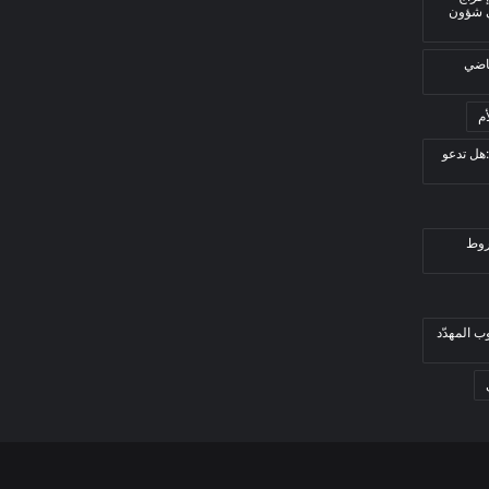
ي شؤون
قاضي
م
هل تدعو
روط
ب المهدّد