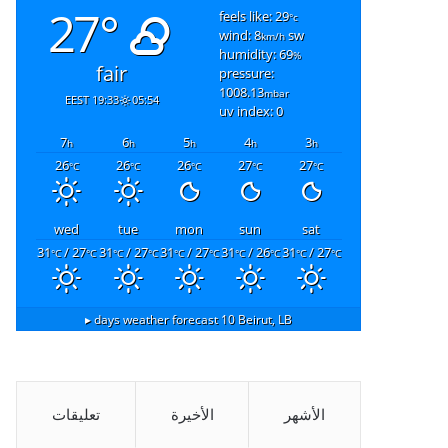
27°
feels like: 29
°c
wind: 8
sw
km/h
humidity: 69
%
fair
pressure:
1008.13
mbar
19:33 EEST
05:54
uv index: 0
7
6
5
4
3
h
h
h
h
h
26
26
26
27
27
°C
°C
°C
°C
°C
wed
tue
mon
sun
sat
31
/ 27
31
/ 27
31
/ 27
31
/ 26
31
/ 27
°C
°C
°C
°C
°C
°C
°C
°C
°C
°C
10 days weather forecast ▸
Beirut, LB
الأشهر
الأخيرة
تعليقات