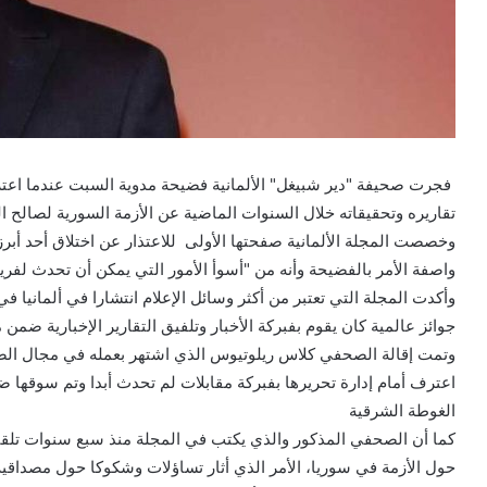
فجرت صحيفة "دير شبيغل" الألمانية فضيحة مدوية السبت عندما اعترف
تقاريره وتحقيقاته خلال السنوات الماضية عن الأزمة السورية لصالح ال
وخصصت المجلة الألمانية صفحتها الأولى للاعتذار عن اختلاق أحد أبر
واصفة الأمر بالفضيحة وأنه من "أسوأ الأمور التي يمكن أن تحدث لفر
وأكدت المجلة التي تعتبر من أكثر وسائل الإعلام انتشارا في ألمانيا 
جوائز عالمية كان يقوم بفبركة الأخبار وتلفيق التقارير الإخبارية ضمن 
وتمت إقالة الصحفي كلاس ريلوتيوس الذي اشتهر بعمله في مجال الصح
اعترف أمام إدارة تحريرها بفبركة مقابلات لم تحدث أبدا وتم سوقها
الغوطة الشرقية
كما أن الصحفي المذكور والذي يكتب في المجلة منذ سبع سنوات تلق
حول الأزمة في سوريا، الأمر الذي أثار تساؤلات وشكوكا حول مصداقية م