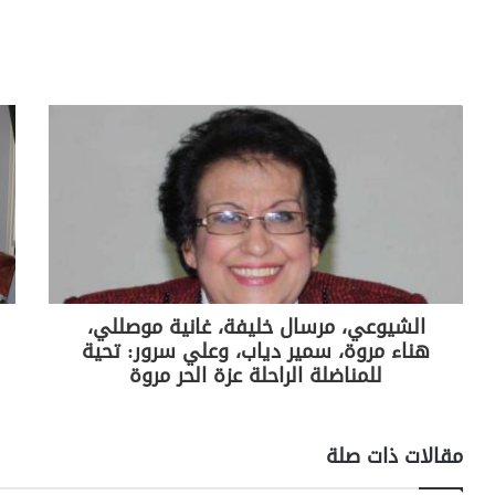
h
o
in
el
h
w
a
ar
p
t
e
at
itt
c
e
y
gr
s
er
e
Li
a
A
b
n
m
p
o
k
p
o
k
الشيوعي، مرسال خليفة، غانية موصللي،
هناء مروة، سمير دياب، وعلي سرور: تحية
للمناضلة الراحلة عزة الحر مروة
مقالات ذات صلة