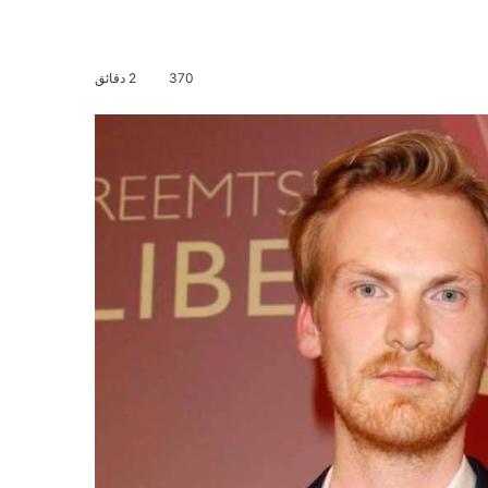
370
2 دقائق