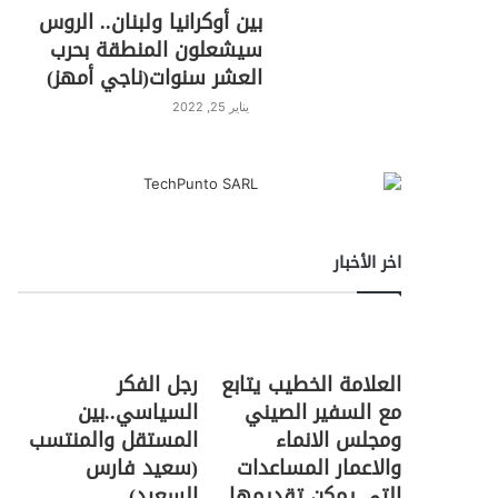
بين أوكرانيا ولبنان.. الروس
سيشعلون المنطقة بحرب
العشر سنوات(ناجي أمهز)
يناير 25, 2022
اخر الأخبار
العلامة الخطيب يتابع
رجل الفكر
مع السفير الصيني
السياسي..بين
ومجلس الانماء
المستقل والمنتسب
والاعمار المساعدات
(سعيد فارس
التي يمكن تقديمها
السعيد)