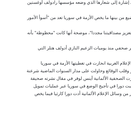
ي إشارة إلى شعارها الذي وضعه مؤسسها رادولف أوغستين
ع من بينها ما يخص الأزمة في سوريا تعد من "أسوأ الأمور
تعزيز مصداقيتنا مجددا"، موضحة أنها كانت "محظوظة" بأنه
ير صحفي منذ يوميات الزعيم النازي أدولف هتلر التي
لام الغربية انحازت في تغطيتها الأزمة في سوريا
ار وقلب الوقائع وحاولت على مدار السنوات الماضية شرعنة
ارت الصحفية الألمانية آينس لوفر في مقال نشرته صحيفة
لعبت دورا في تأجيج الوضع في سوريا عبر عمليات تمويل
ر من وسائل الإعلام الألمانية أدت دورا كارثيا فيما يخص