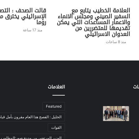
العلامة الخطيب يتابع مع
قالت الصحف : التص
السفير الصيني ومجلس الانماء
الإسرائيلي يخترق م
والاعمار المساعدات التي يمكن
روما
تقديمها للمتضررين من
منذ 17 ساعة
العدوان الاسرائيلي
منذ 8 ساعات
ات
العلامات
Featured
الخليل : الفصح هذا العام مقرون بأمل قيام
القوات
الوزير المرتضى من مدينة صور:المطلوب 