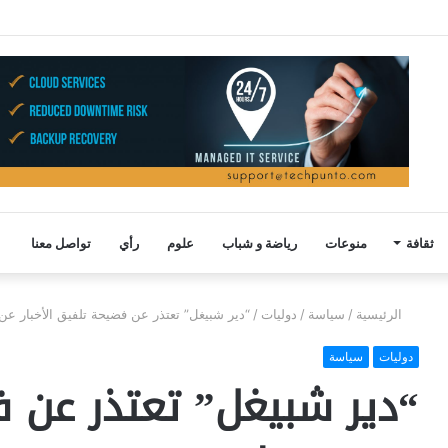
ثقافة
منوعات
رياضة و شباب
علوم
رأي
تواصل معنا
الرئيسية
/
سياسة
/
دوليات
/
“دير شبيغل” تعتذر عن فضيحة تلفيق الأخبار عن
دوليات
سياسة
“دير شبيغل” تعتذر عن ف