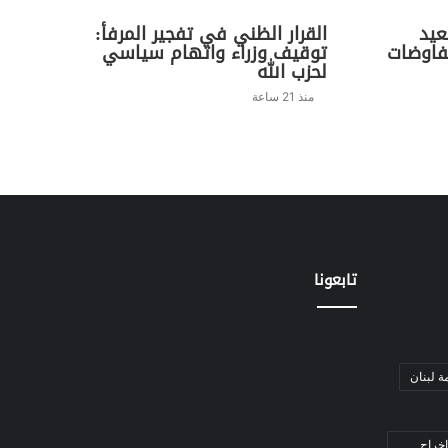
عيد
القرار الظني في تفجير المرفأ:
فاوضات
توقيف وزراء واتهام سياسي
لحزب الله
منذ 21 ساعة
تابعونا
ة لبنان
إخراج