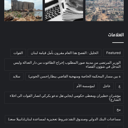
موازنة
(4)
نفط
(91)
اتصالات
(26)
اخبار مصورة
(100)
العلامات
الرئيسية
(56)
العالم العربي
(12)
Featured
الخليل : الفصح هذا العام مقرون بأمل قيامة لبنان
القوات
المحكمة الخاصة
(11)
الوزير المرتضى من مدينة صور:المطلوب إخراج الطاغوت من دار العدالة وليس
بيئة
(2)
التدخل في شؤون القضاء
ثقافة
(1٬227)
ة بين مسار المحكمة الخاصة ومنهجية القاضي بيطار(حسن الجوني)
سلايد
أدب وشعر
(133)
ع
عاجل
لمؤسسة الأم
إعلام
(108)
مؤشران خطيران ومعطى حكومي ايجابي:هل تدعو بكركي انصار القوات الى اخلاء
الشارع؟
بروفايل
(1)
مخ
تراث
(24)
تربية وتعليم
(73)
مساعدات البنك الدولي وصندوق النقد:شروط تعجيزية لمساعدة لبنان(دانييلا سعد)
فلسفة
(22)