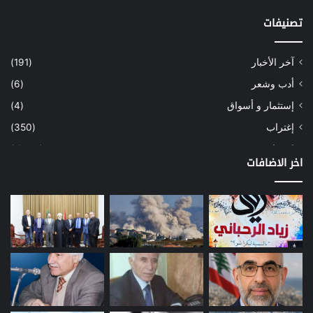
تصنيفات
آخر الأخبار
(191)
أدب وشعر
(6)
إستثمار و أسواق
(4)
إغتراب
(350)
إقتصاد
(1٬039)
اخر الاضافات
أسهم
(2)
إعمار
(3)
بيئة
(16)
دراسة
(24)
طاقة
(12)
مصارف
(168)
معادن
(1)