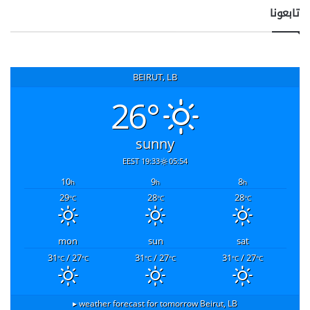
تابعونا
BEIRUT, LB
26°
sunny
19:33 EEST
05:54
10
9
8
h
h
h
29
28
28
°C
°C
°C
mon
sun
sat
31
/ 27
31
/ 27
31
/ 27
°C
°C
°C
°C
°C
°C
weather forecast for tomorrow ▸
Beirut, LB