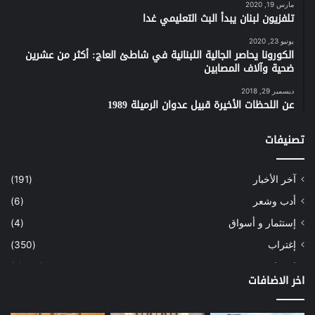
مارس 19, 2020
تلفزيون لبنان يبدأ البث التعليمي غدا
يونيو 23, 2020
الكورونا يحاصر الجالية اللبنانية في شاطئ العاج: أكثر من عشرين
ضحية وآلاف المصابين
ديسمبر 29, 2018
عن اللحظات الأخيرة قبيل عدوان الرميلة 1989
تصنيفات
آخر الأخبار
(191)
أدب وشعر
(6)
إستثمار و أسواق
(4)
إغتراب
(350)
إقتصاد
(1٬039)
اخر الاضافات
أسهم
(2)
إعمار
(3)