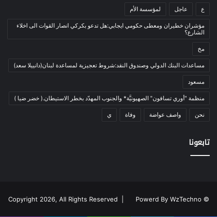
أدب وشعر
(133)
ع
عاجل
لمؤسسة الأم
إعلام
(108)
مؤشران خطيران ومعطى حكومي ايجابي:هل تدعو بكركي انصار القوات الى اخلاء
الشارع؟
بروفايل
(1)
مخ
تراث
(24)
تربية وتعليم
(73)
مساعدات البنك الدولي وصندوق النقد:شروط تعجيزية لمساعدة لبنان(دانييلا سعد)
فلسفة
(22)
مسعود
فنون
(213)
منظمة "أوري تسافون" الصهيونيَّة* والجنوب المهدّد بخطر الاستيطان.( خضر ضيا )
في مثل هذا اليوم
(79)
نحن
واصف عواضة
وفاة
ي
قصة
(7)
تابعونا
كتاب
(169)
نقاش
(2)
دوليات
(35)
رأي
(2٬760)
Powerd By WzTechno
© Copyright 2026, All Rights Reserved |
رياضة و شباب
(179)
المونديال
(24)