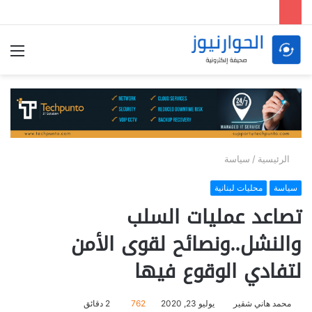
الق
الرئيسية
/
سياسة
سياسة
محليات لبنانية
تصاعد عمليات السلب
والنشل..ونصائح لقوى الأمن
لتفادي الوقوع فيها
محمد هاني شقير
يوليو 23, 2020
762
2 دقائق