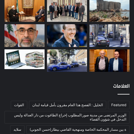
بيئة
(16)
دراسة
(24)
طاقة
(12)
مصارف
(168)
معادن
(1)
موازنة
(4)
نفط
(91)
اتصالات
(26)
اخبار مصورة
(100)
العلامات
الرئيسية
(56)
العالم العربي
(12)
Featured
الخليل : الفصح هذا العام مقرون بأمل قيامة لبنان
القوات
المحكمة الخاصة
(11)
الوزير المرتضى من مدينة صور:المطلوب إخراج الطاغوت من دار العدالة وليس
بيئة
(2)
التدخل في شؤون القضاء
ثقافة
(1٬227)
ة بين مسار المحكمة الخاصة ومنهجية القاضي بيطار(حسن الجوني)
سلايد