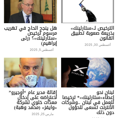
الترخيص لـ«ستارلينك»
هل ينجح الحاج في تهريب
بذريعة صعوبة تطبيق
مرسوم ترخيص
القانون
«ستارلينك»؟ (رلى
إبراهيم)
أغسطس 30, 2025
أغسطس 5, 2025
لبنان نحو
إقالة مدير عام “أوجيرو”
إعطاء«ستارلينك»* ترخيصا
لاعتراضه على إدخال
للعمل في لبنان ..وشركات
معدّات خلوي لشركة
الأنترنت تسعى للحؤول
«وايفز» (محمد وهبة)
دون ذلك
مارس 25, 2025