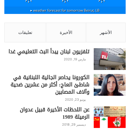
weather forecast for tomorrow ▸
Beirut, LB
الأشهر
الأخيرة
تعليقات
تلفزيون لبنان يبدأ البث التعليمي غدا
مارس 19, 2020
الكورونا يحاصر الجالية اللبنانية في
شاطئ العاج: أكثر من عشرين ضحية
وآلاف المصابين
يونيو 23, 2020
عن اللحظات الأخيرة قبيل عدوان
الرميلة 1989
ديسمبر 29, 2018