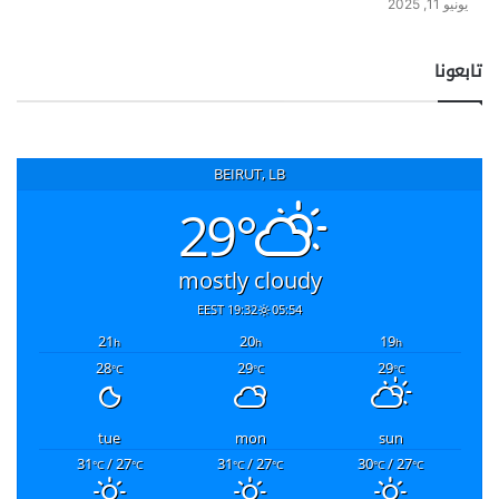
يونيو 11, 2025
تابعونا
BEIRUT, LB
29°
mostly cloudy
19:32 EEST
05:54
21
20
19
h
h
h
28
29
29
°C
°C
°C
tue
mon
sun
31
/ 27
31
/ 27
30
/ 27
°C
°C
°C
°C
°C
°C