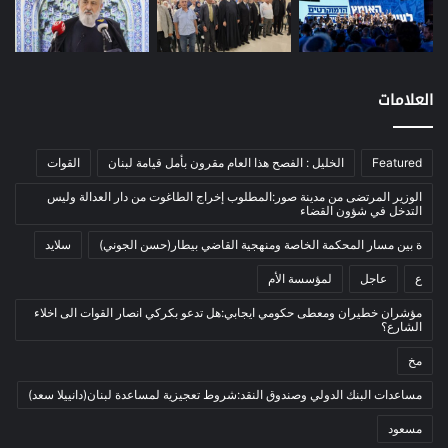
نفط
(91)
اتصالات
(26)
اخبار مصورة
(100)
العلامات
الرئيسية
(56)
العالم العربي
(12)
Featured
الخليل : الفصح هذا العام مقرون بأمل قيامة لبنان
القوات
المحكمة الخاصة
(11)
بيئة
(2)
الوزير المرتضى من مدينة صور:المطلوب إخراج الطاغوت من دار العدالة وليس
التدخل في شؤون القضاء
ثقافة
(1٬228)
ة بين مسار المحكمة الخاصة ومنهجية القاضي بيطار(حسن الجوني)
سلايد
أدب وشعر
(133)
ع
عاجل
لمؤسسة الأم
إعلام
(108)
مؤشران خطيران ومعطى حكومي ايجابي:هل تدعو بكركي انصار القوات الى اخلاء
بروفايل
(1)
الشارع؟
تراث
(24)
مخ
تربية وتعليم
(73)
مساعدات البنك الدولي وصندوق النقد:شروط تعجيزية لمساعدة لبنان(دانييلا سعد)
فلسفة
(22)
مسعود
فنون
(213)