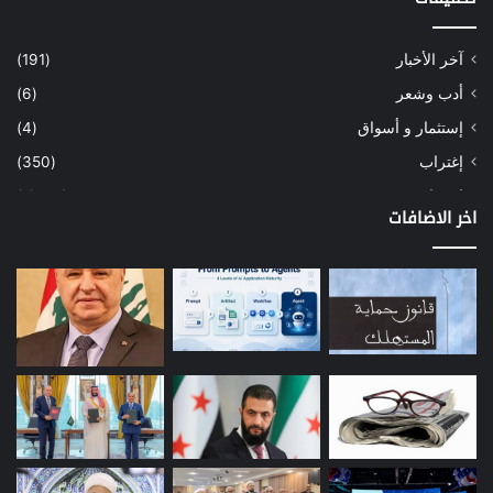
آخر الأخبار
(191)
أدب وشعر
(6)
إستثمار و أسواق
(4)
إغتراب
(350)
إقتصاد
(1٬040)
اخر الاضافات
أسهم
(2)
إعمار
(3)
بيئة
(16)
دراسة
(24)
طاقة
(12)
مصارف
(168)
معادن
(1)
موازنة
(4)