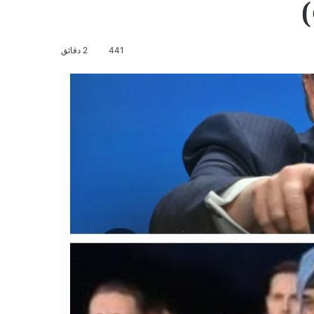
441
2 دقائق