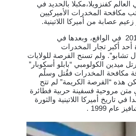
لعالم كفنزويلا،مكبلا بالحديد في
ب مكافحة المخدرات الأميركيين
عيم عصابة من أميركا اللاتينية.
سبق أن رأى العالم مثل هذا المشهد عام 2016 في الواقع، وبعدها في
أحد أكبر تجار المخدرات
 تشابو”. ولم تسنح الفرصة للولايات
عام 1993 مع زعيم كارتل ميدين الكولومبي “بابلو أسكوبار”
ة مكافحة المخدرات فقُتل وسلّم
كن هذه “الفرصة الكريمة” لم تتح
 متن مروحية فسفينة حربية فطائرة
في تاريخ أميركا اللاتينية والثورة
عام 1999 .