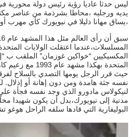
ليس حدثا عاديا رؤية رئيس دولة محورية في ا
يديه ورجليه ،محاطا بشرذمة من عناصر مكت
،يساق مهانا ذليلا في نيويورك كأي مهرب أو ز
المسلسلات،عندما اعتقلت الولايات المتحدة 
المكسيكيين “خواكين غوزمان” الملقب ب “إل
المتحدة بهكذا مشهد 
حيث قرر الرجل يومها التصدي بالسلاح لفرق
نفسه جثة هامدة ومن دون إهانة أو إذلال. ل
لنيكولاس مادورو الذي وجد نفسه فجأة على
مدنية إلى نيويورك،بدل أن يكون شهيدا مخلّدا 
البوليفارية التي قادها سلفه الراحل هوغو تشافيز 