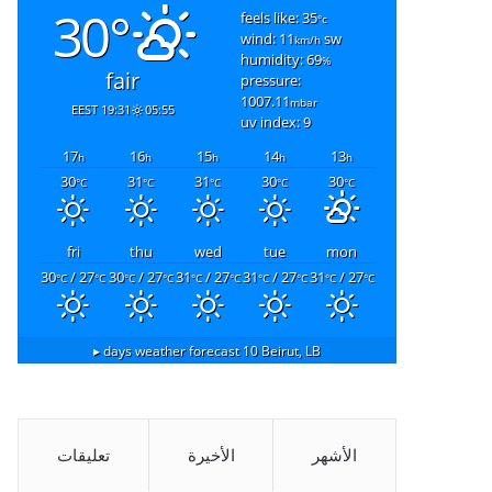
30°
feels like: 35
°c
wind: 11
sw
km/h
humidity: 69
%
fair
pressure:
1007.11
mbar
19:31 EEST
05:55
uv index: 9
17
16
15
14
13
h
h
h
h
h
30
31
31
30
30
°C
°C
°C
°C
°C
fri
thu
wed
tue
mon
30
/ 27
30
/ 27
31
/ 27
31
/ 27
31
/ 27
°C
°C
°C
°C
°C
°C
°C
°C
°C
°C
10 days weather forecast ▸
Beirut, LB
الأشهر
الأخيرة
تعليقات