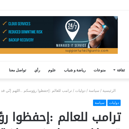
ثقافة
منوعات
رياضة و شباب
علوم
رأي
تواصل معنا
الرئيسية
/
سياسة
/
دوليات
/
ترامب للعالم :إحفظوا رؤوسكم ..اللهم إنّي ق
دوليات
سياسة
ترامب للعالم :إحفظوا رؤ