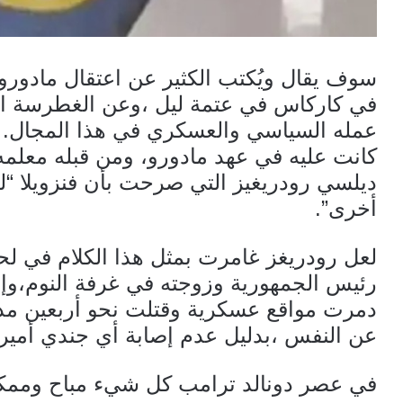
سوف يقال ويُكتب الكثير عن اعتقال مادور
في كاركاس في عتمة ليل ،وعن الغطرسة الت
عمله السياسي والعسكري في هذا المجال. وبا
كانت عليه في عهد مادورو، ومن قبله معلمه
ديلسي رودريغيز التي صرحت بأن فنزويلا “
أخرى”.
لعل رودريغز غامرت بمثل هذا الكلام في لحظ
رئيس الجمهورية وزوجته في غرفة النوم،وإ
دمرت مواقع عسكرية وقتلت نحو أربعين مدني
عن النفس ،بدليل عدم إصابة أي جندي أمير
في عصر دونالد ترامب كل شيء مباح وممك