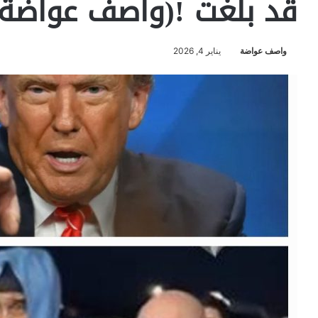
قد بلغت !(واصف عواضة)
واصف عواضة
يناير 4, 2026