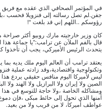
في المؤتمر الصحافي الذي عقده مع فريق ع
جفن.لم تصل رسالته إلى فنزويلا فحسب ،بل 
رؤوسكم ..اللهم إني قد بلغت “!
كان وزير خارجيته مارك روبيو أكثر صراحة 
قال بالفم الملآن عن ترامب:”يا جماعة هذا ا
يتحدث الرئيس الأميركي، يجب أن تأخذوا كل
يعتقد ترامب أن العالم اليوم ملك يديه بما
وتكنولوجية واقتصادية،وقد زادته عملية فنز
ليس لأميركا اليوم منافس حقيقي يردع هذا 
الصين ولا إيران ولا البرازيل ولا الهند ولا 
ومشاكله الخاصة ،ولا حاجة للتوسع في هذا 
أمنها الذي تحول إلى حائط مبكى ،فإن دموع 
عواطف أميركا، لا من قريب ولا من بعيد.