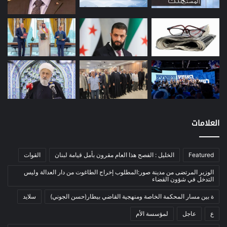
طاقة
(12)
مصارف
(168)
معادن
(1)
موازنة
(4)
نفط
(91)
اتصالات
(26)
اخبار مصورة
(100)
العلامات
الرئيسية
(56)
العالم العربي
(12)
Featured
الخليل : الفصح هذا العام مقرون بأمل قيامة لبنان
القوات
المحكمة الخاصة
(11)
بيئة
(2)
الوزير المرتضى من مدينة صور:المطلوب إخراج الطاغوت من دار العدالة وليس
التدخل في شؤون القضاء
ثقافة
(1٬228)
ة بين مسار المحكمة الخاصة ومنهجية القاضي بيطار(حسن الجوني)
سلايد
أدب وشعر
(133)
ع
عاجل
لمؤسسة الأم
إعلام
(108)