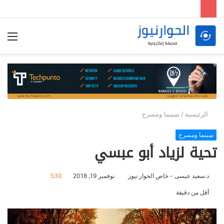
الق
الرئيسية
/
سينما ومسرح
سينما ومسرح
تحية لزياد أبو عبسي
د.سعيد عيسى - خاص الحوار نيوز
نوفمبر 19, 2018
530
أقل من دقيقة