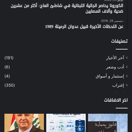
الكورونا يحاصر الجالية اللبنانية في شاطئ العاج: أكثر من عشرين
ضحية وآلاف المصابين
ديسمبر 29, 2018
عن اللحظات الأخيرة قبيل عدوان الرميلة 1989
تصنيفات
آخر الأخبار
(191)
أدب وشعر
(6)
إستثمار و أسواق
(4)
إغتراب
(350)
إقتصاد
(1٬040)
اخر الاضافات
أسهم
(2)
إعمار
(3)
بيئة
(16)
دراسة
(24)