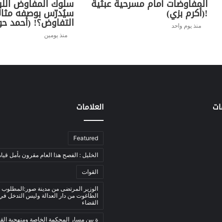
المفاوضات أمام مسرحية عبثية
سلوك المفاوض اللب
!(أكرم بزي)
سيُدرّس بوصفه مثال
التفاوض؟! (أحمد حو
منذ يوم واحد
منذ يومين
ات
العلامات
Featured
الخليل : الفصح هذا العام مقرون بأمل قيام
القوات
الوزير المرتضى من مدينة صور:المطلوب 
الطاغوت من دار العدالة وليس التدخل ف
القضاء
ة بين مسار المحكمة الخاصة ومنهجية ال