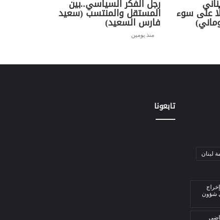
ناني
رجل الفكر السياسي..بين
ًا على سوء
المستقل والمنتسب (سعيد
ماني)
فارس السعيد)
منذ يومين
تابعونا
ة لبنان
إخراج
ي شؤون
قاضي