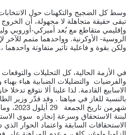
وسط كل الضجيج والتكهنات حول الانتخابات 
تبقى حقيقة متجاهلة لا مجهولة، أن الخروج 
وإقليمي متقاطع مع بُعد أميركي-أوروبي ولي
الروسية- الأوكرنية. وواحدهما متمم للآخر لإ
ولكن بقوة و فاعلية تأثير متفاوتة واحدهما
في الأزمة الحالية، كل التحليلات والتوقعات
والفرضيات والتضليلات الضبابية هباء بهباء 
الاسابيع القادمة. لذا علينا ألا نتوقع تدخلا 
بالنسبة للغاز في مياهنا . وقد قدّر وزير الطا
شهرمن تار
لبننة الاستحقاق وسرعة إنجازه سوى الاست
الاستحقاقات السابقة واعتماد الحوار الذي دع
إلزاميا ولوغير كاف، و عدم المراهنة على ف