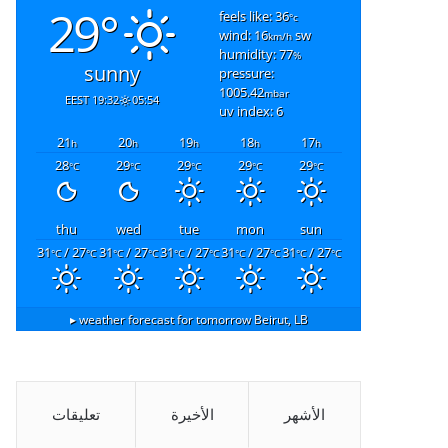
29°
feels like: 36
°c
wind: 16
sw
km/h
humidity: 77
%
sunny
pressure:
1005.42
mbar
19:32 EEST
05:54
uv index: 6
21
20
19
18
17
h
h
h
h
h
28
29
29
29
29
°C
°C
°C
°C
°C
thu
wed
tue
mon
sun
31
/ 27
31
/ 27
31
/ 27
31
/ 27
31
/ 27
°C
°C
°C
°C
°C
°C
°C
°C
°C
°C
weather forecast for tomorrow ▸
Beirut, LB
الأشهر
الأخيرة
تعليقات