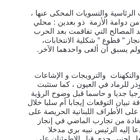
الرئاسية والتسويات المحكى عنها ،
من دوامة الأزمة ذو بعدين : محلي
د المصالح التي تفاقمت بعد الحرب
نجاز ” قطوع ” شكلية الانتخابات،
 ،ولم يسبق أن ألغى واحدهما الآخر.
 والتكهنات والترويجات و الإشاعات
وذر للرماد في العيون ، كما ستثبت
خارجيا جديا و حاسما قبل وضوح الرؤية
قة تبيان التوقعات إيجابا أم سلبا خلال
يخ الجمعة 29 أيلول 2023، وما على الأطراف اللبنانية الحريصة على
فادة من تجارب الماضي في إنجاز
ا إليه الرئيس نبيه بري مدخلا
عل اجنبي جدي قبل الاطمئنان على