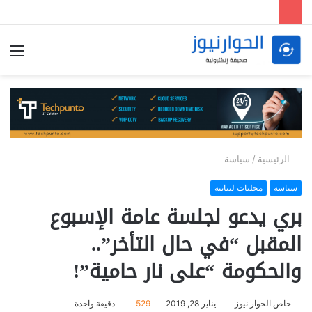
الق
الرئيسية
/
سياسة
سياسة
محليات لبنانية
بري يدعو لجلسة عامة الإسبوع
المقبل “في حال التأخر”..
والحكومة “على نار حامية”!
خاص الحوار نيوز
يناير 28, 2019
529
دقيقة واحدة