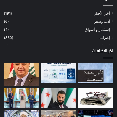
آخر الأخبار
(191)
أدب وشعر
(6)
إستثمار و أسواق
(4)
إغتراب
(350)
إقتصاد
(1٬040)
اخر الاضافات
أسهم
(2)
إعمار
(3)
بيئة
(16)
دراسة
(24)
طاقة
(12)
مصارف
(168)
معادن
(1)
موازنة
(4)