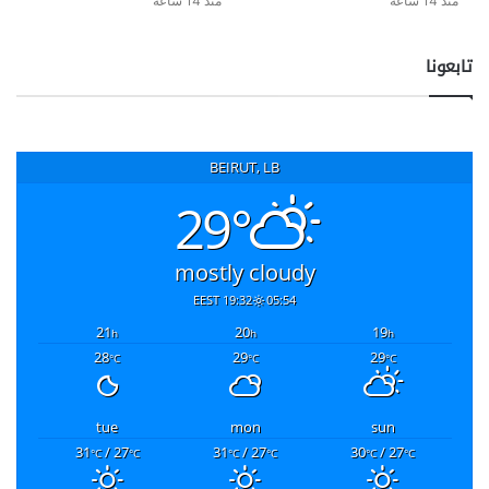
منذ 14 ساعة
منذ 14 ساعة
تابعونا
BEIRUT, LB
29°
mostly cloudy
19:32 EEST
05:54
21
20
19
h
h
h
28
29
29
°C
°C
°C
tue
mon
sun
31
/ 27
31
/ 27
30
/ 27
°C
°C
°C
°C
°C
°C