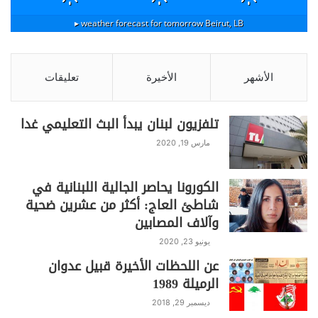
weather forecast for tomorrow ▸
Beirut, LB
الأشهر
الأخيرة
تعليقات
تلفزيون لبنان يبدأ البث التعليمي غدا
مارس 19, 2020
الكورونا يحاصر الجالية اللبنانية في
شاطئ العاج: أكثر من عشرين ضحية
وآلاف المصابين
يونيو 23, 2020
عن اللحظات الأخيرة قبيل عدوان
الرميلة 1989
ديسمبر 29, 2018