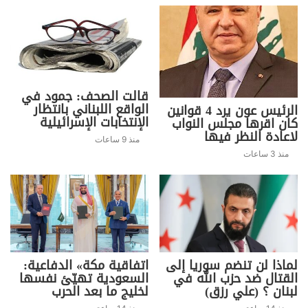
قالت الصحف: جمود في
الواقع اللبناني بانتظار
الرئيس عون يرد 4 قوانين
الإنتخابات الإسرائيلية
كان اقرها مجلس النواب
لاعادة النظر فيها
منذ 9 ساعات
منذ 3 ساعات
لماذا لن تنضم سوريا إلى
اتفاقية مكة» الدفاعية:
القتال ضد حزب الله في
السعودية تهيّئ نفسها
لبنان ؟ (علي رزق)
لخليج ما بعد الحرب