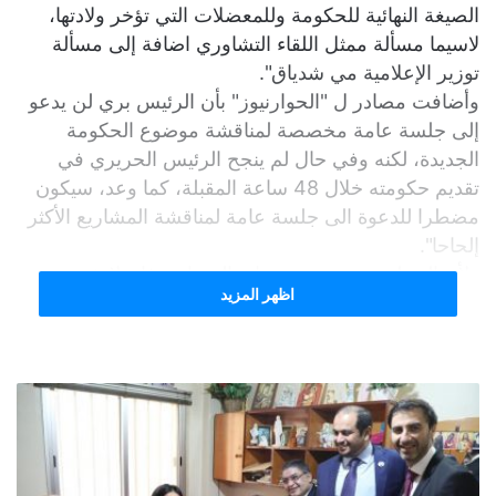
الصيغة النهائية للحكومة وللمعضلات التي تؤخر ولادتها،
لاسيما مسألة ممثل اللقاء التشاوري اضافة إلى مسألة
توزير الإعلامية مي شدياق".
وأضافت مصادر ل "الحوارنيوز" بأن الرئيس بري لن يدعو
إلى جلسة عامة مخصصة لمناقشة موضوع الحكومة
الجديدة، لكنه وفي حال لم ينجح الرئيس الحريري في
تقديم حكومته خلال 48 ساعة المقبلة، كما وعد، سيكون
مضطرا للدعوة الى جلسة عامة لمناقشة المشاريع الأكثر
إلحاحا".
ولأن المجلس سيد نفسه، تتابع المصادر، فإن لا شيء يمنع
اظهر المزيد
من طرح هذه القضية من باب الحاجة الى حكومة وحدة
وطنية يلتف حولها الرأي العام اللبناني بغالبيته المطلقة
،نظرا للقضايا الوطنية والمصيرية التي تواجه البلاد وتحتاج
إلى وحدة الرأي العام".
وختمت المصادر: لبنان دخل مرحلة الحاجة إلى حكومة
إنقاذ وطني، حكومة طواريء قادرة على إتخاذ قرارات
صعبة داخلية على الصعيد الاقتصادي والمالي والإجتماعي،