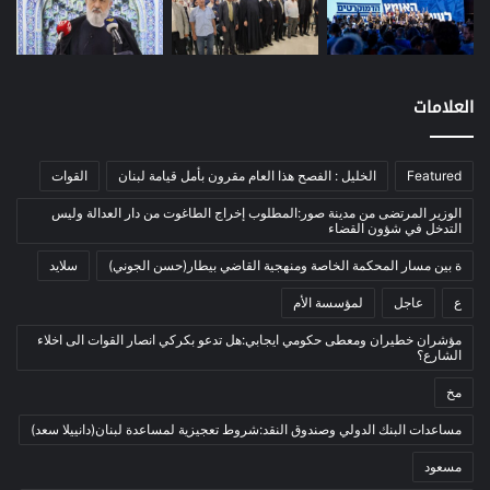
نفط
(91)
اتصالات
(26)
اخبار مصورة
(100)
العلامات
الرئيسية
(56)
العالم العربي
(12)
Featured
الخليل : الفصح هذا العام مقرون بأمل قيامة لبنان
القوات
المحكمة الخاصة
(11)
بيئة
(2)
الوزير المرتضى من مدينة صور:المطلوب إخراج الطاغوت من دار العدالة وليس
التدخل في شؤون القضاء
ثقافة
(1٬228)
ة بين مسار المحكمة الخاصة ومنهجية القاضي بيطار(حسن الجوني)
سلايد
أدب وشعر
(133)
ع
عاجل
لمؤسسة الأم
إعلام
(108)
مؤشران خطيران ومعطى حكومي ايجابي:هل تدعو بكركي انصار القوات الى اخلاء
بروفايل
(1)
الشارع؟
تراث
(24)
مخ
تربية وتعليم
(73)
مساعدات البنك الدولي وصندوق النقد:شروط تعجيزية لمساعدة لبنان(دانييلا سعد)
فلسفة
(22)
مسعود
فنون
(213)