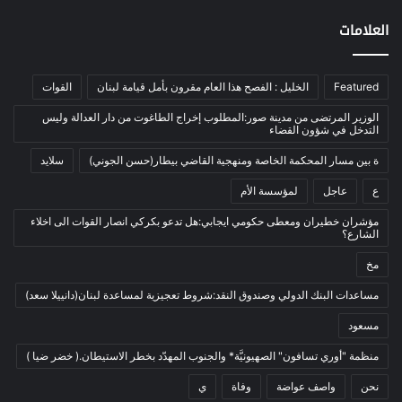
اخبار مصورة
(100)
العلامات
الرئيسية
(56)
العالم العربي
(12)
Featured
الخليل : الفصح هذا العام مقرون بأمل قيامة لبنان
القوات
المحكمة الخاصة
(11)
بيئة
(2)
الوزير المرتضى من مدينة صور:المطلوب إخراج الطاغوت من دار العدالة وليس
التدخل في شؤون القضاء
ثقافة
(1٬228)
ة بين مسار المحكمة الخاصة ومنهجية القاضي بيطار(حسن الجوني)
سلايد
أدب وشعر
(133)
ع
عاجل
لمؤسسة الأم
إعلام
(108)
مؤشران خطيران ومعطى حكومي ايجابي:هل تدعو بكركي انصار القوات الى اخلاء
بروفايل
(1)
الشارع؟
تراث
(24)
مخ
تربية وتعليم
(73)
مساعدات البنك الدولي وصندوق النقد:شروط تعجيزية لمساعدة لبنان(دانييلا سعد)
فلسفة
(22)
مسعود
فنون
(213)
منظمة "أوري تسافون" الصهيونيَّة* والجنوب المهدّد بخطر الاستيطان.( خضر ضيا )
في مثل هذا اليوم
(79)
نحن
واصف عواضة
وفاة
ي
قصة
(7)