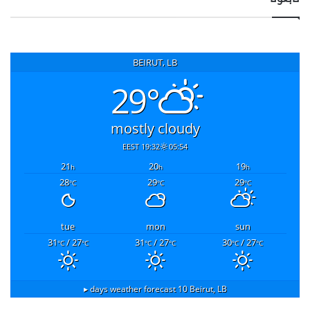
BEIRUT, LB
29°
mostly cloudy
19:32 EEST
05:54
21
20
19
h
h
h
28
29
29
°C
°C
°C
tue
mon
sun
31
/ 27
31
/ 27
30
/ 27
°C
°C
°C
°C
°C
°C
10 days weather forecast ▸
Beirut, LB