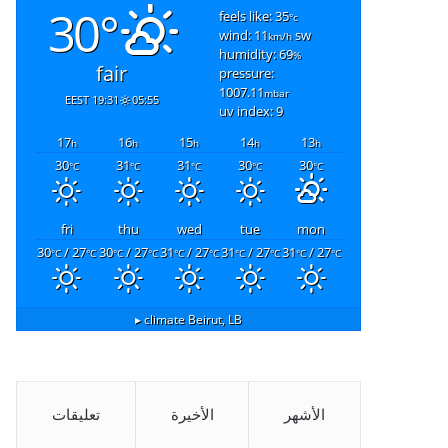
30°
feels like: 35
°c
wind: 11
sw
km/h
humidity: 69
%
fair
pressure:
1007.11
mbar
19:31 EEST
05:55
uv index: 9
17
16
15
14
13
h
h
h
h
h
30
31
31
30
30
°C
°C
°C
°C
°C
fri
thu
wed
tue
mon
30
/ 27
30
/ 27
31
/ 27
31
/ 27
31
/ 27
°C
°C
°C
°C
°C
°C
°C
°C
°C
°C
climate ▸
Beirut, LB
الأشهر
الأخيرة
تعليقات