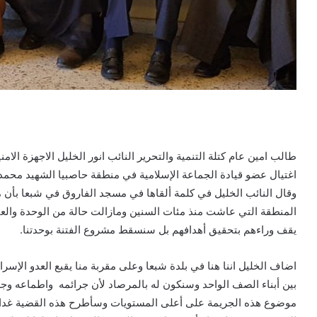
طالب امين عام كتلة التنمية والتحرير النائب انور الخليل الاجهزة الا
اغتيال عضو قيادة الجماعة الإسلامية في منطقة حاصبيا الشهيد محمد 
وقال النائب الخليل في كلمة ألقاها في مسجد الفاروق في شبعا بأن من
المنطقة التي عاشت منذ مئات السنين ومازالت حالة من الوحدة وال
يقف وراءهم بتحقيق أهدافهم بل سنسقط مشروع الفتنة بوحدتنا.
اضاف الخليل اننا هنا في بلدة شبعا وعلى مقربة منا يقبع العدو الإس
بين أبناء الصف الواحد وسنكون له بالمرصاد لأن جرائمه واطماعه و
موضوع هذه الجريمة على أعلى المستويات وسأطرح هذه القضية غدا الا