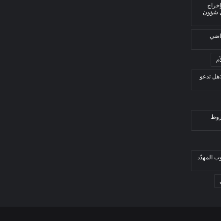
إخراج
ي شؤون
قاضي
م
هل تدعو
روط
ب المهدّد