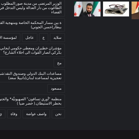
الوزير المرتضى من مدينة صور:المطلوب 
الطاغوت من دار العدالة وليس التدخل ف
القضاء
ة بين مسار المحكمة الخاصة ومنهجية ال
بيطار(حسن الجوني)
سلايد
ع
عاجل
لمؤسسة الأ
مؤشران خطيران ومعطى حكومي ايجابي:
بكركي انصار القوات الى اخلاء الشارع؟
مخ
مساعدات البنك الدولي وصندوق النقد:ش
تعجيزية لمساعدة لبنان(دانييلا سعد)
مسعود
منظمة "أوري تسافون" الصهيونيَّة* والجنو
بخطر الاستيطان.( خضر ضيا )
نحن
واصف عواضة
وفاة
ي