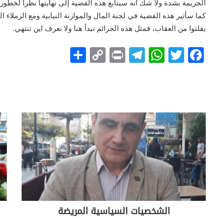
الجريمة بشدة ولا شك أنه سيتابع هذه القضية إلى نهايتها نظرا لخطور
كما سأثير هذه القضية في لجنة المال والموازنة النيابية ومع الزملاء 
يفلتوا من العقاب، فمثل هذه الجرائم تبدأ هنا ولا نعرف اين تنتهي.
S
C
Pr
T
W
T
F
h
o
in
el
h
w
a
ar
p
t
e
at
itt
c
e
y
gr
s
er
e
Li
a
A
b
n
m
p
o
k
p
o
k
الشخصيات السياسية المريضة